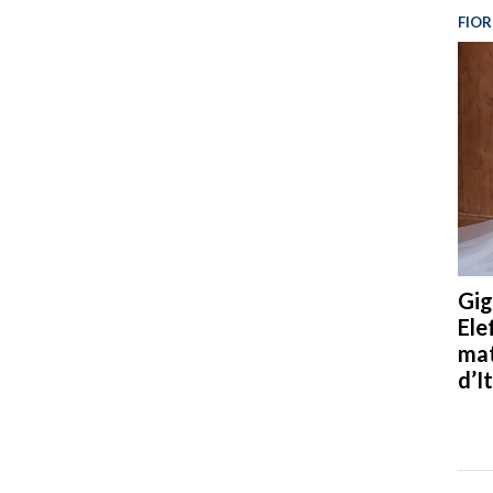
FIOR
Gig
Ele
mat
d’It