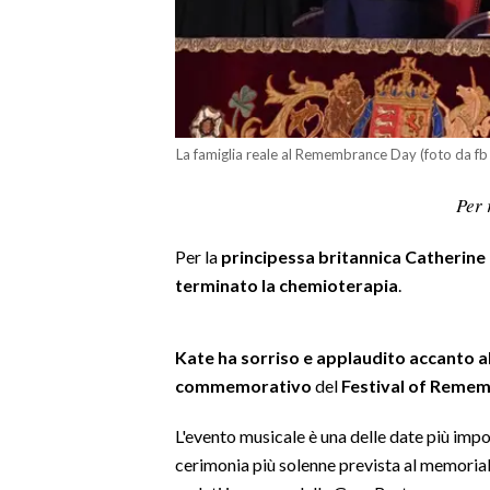
LAVORO
BANDI
SPORT IN SARDEGNA
La famiglia reale al Remembrance Day (foto da 
SPORT
Per 
RISULTATI E CLASSIFICHE
CALCIO
Per la
principessa britannica Catherine
CALCIO REGIONALE
terminato la chemioterapia
.
BASKET
VOLLEY
Kate ha sorriso e applaudito accanto a
MOTORI
commemorativo
del
Festival of Rememb
TENNIS
ALTRI SPORT
L'evento musicale è una delle date più impor
cerimonia più solenne prevista al memorial
CULTURA