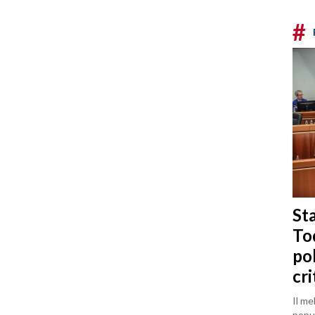
#
Sta
To
po
cri
Il me
popul