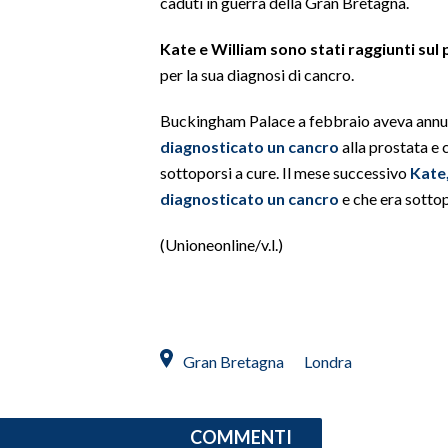
caduti in guerra della Gran Bretagna.
SPETTACOLI
Kate e William sono stati raggiunti sul p
per la sua diagnosi di cancro.
GOSSIP
Buckingham Palace a febbraio aveva annu
SALUTE
diagnosticato un cancro
alla prostata e 
sottoporsi a cure. Il mese successivo
Kate,
SARDEGNA TURISMO
diagnosticato un cancro
e che era sotto
SARDI NEL MONDO
(Unioneonline/v.l.)
NOTIZIE
EVENTI
#CARAUNIONE
Gran Bretagna
Londra
3 MINUTI CON
COMMENTI
INSULARITÀ