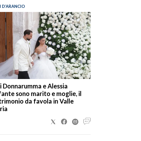
I D’ARANCIO
i Donnarumma e Alessia
fante sono marito e moglie, il
rimonio da favola in Valle
ria