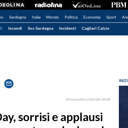
eo
Sardegna
Italia
Mondo
Politica
Economia
Sport
An
I:
Incendi
Sos Sardegna
Incidenti
Cagliari Calcio
INIZ
10 novembre 2024 alle 08:08
, sorrisi e applausi