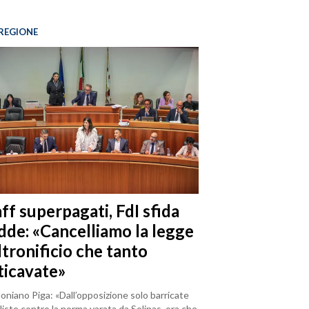
REGIONE
ff superpagati, FdI sfida
dde: «Cancelliamo la legge
ltronificio che tanto
ticavate»
loniano Piga: «Dall’opposizione solo barricate
iste contro la norma varata da Solinas, ora che