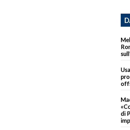
D
Mel
Rom
sul
Usa
pro
off
Mad
«Co
di 
imp