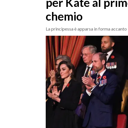
per Kate al prim
MEDIO CAMPIDANO
ORISTANO E PROVINCIA
chemio
SASSARI E PROVINCIA
GALLURA
La principessa è apparsa in forma accanto 
NUORO E PROVINCIA
OGLIASTRA
AGENDA
CRONACA
ITALIA
MONDO
POLITICA
ECONOMIA
SERVIZI ALLE IMPRESE