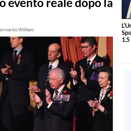
o evento reale dopo la
L’U
al marito William
Spo
1,5