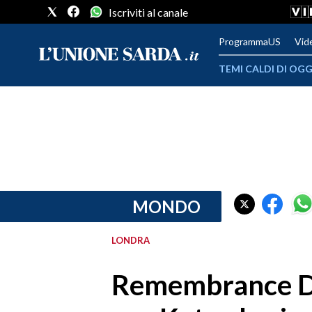
Iscriviti al canale
ProgrammaUS
Vid
TEMI CALDI DI OGG
METEO
COMUNI AL VOTO
VIDEO
FOTO
MONDO
CRONACA SARDEGNA
LONDRA
CAGLIARI
Remembrance Day
PROVINCIA DI CAGLIARI
SULCIS IGLESIENTE