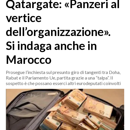
Qatargate: «Panzeri al
MEDIO CAMPIDANO
ORISTANO E PROVINCIA
vertice
SASSARI E PROVINCIA
dell’organizzazione».
GALLURA
NUORO E PROVINCIA
Si indaga anche in
OGLIASTRA
AGENDA
Marocco
CRONACA
Prosegue l’inchiesta sul presunto giro di tangenti tra Doha,
Rabat e il Parlamento Ue, partita grazie a una “talpa”. Il
ITALIA
sospetto è che possano esserci altri eurodeputati coinvolti
MONDO
POLITICA
ECONOMIA
SERVIZI ALLE IMPRESE