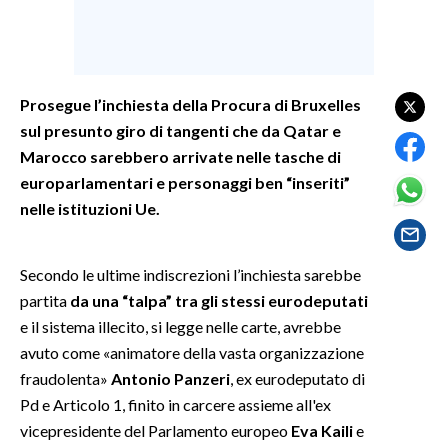
SPETTACOLI
GOSSIP
Prosegue l’inchiesta della Procura di Bruxelles
sul presunto giro di tangenti che da Qatar e
SALUTE
Marocco sarebbero arrivate nelle tasche di
europarlamentari e personaggi ben “inseriti”
SARDEGNA TURISMO
nelle istituzioni Ue.
SARDI NEL MONDO
NOTIZIE
Secondo le ultime indiscrezioni l’inchiesta sarebbe
EVENTI
partita
da una “talpa” tra gli stessi eurodeputati
e il sistema illecito, si legge nelle carte, avrebbe
#CARAUNIONE
avuto come «animatore della vasta organizzazione
fraudolenta»
Antonio Panzeri
, ex eurodeputato di
3 MINUTI CON
Pd e Articolo 1, finito in carcere assieme all'ex
vicepresidente del Parlamento europeo
Eva Kaili
e
INSULARITÀ