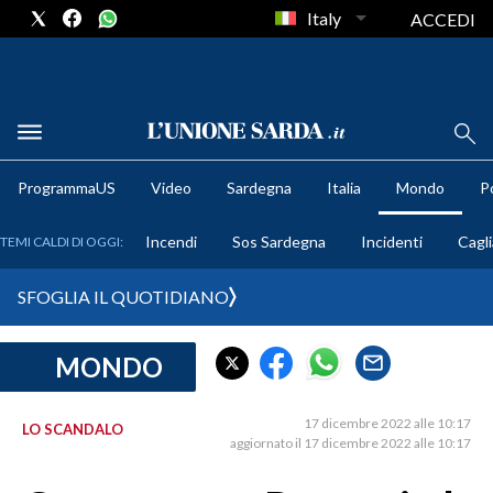
Italy
ACCEDI
METEO
ProgrammaUS
Video
Sardegna
Italia
Mondo
Po
COMUNI AL VOTO
Incendi
Sos Sardegna
Incidenti
Cagli
TEMI CALDI DI OGGI:
VIDEO
SFOGLIA IL QUOTIDIANO
FOTO
MONDO
CRONACA SARDEGNA
CAGLIARI
17 dicembre 2022 alle 10:17
LO SCANDALO
PROVINCIA DI CAGLIARI
aggiornato il 17 dicembre 2022 alle 10:17
SULCIS IGLESIENTE