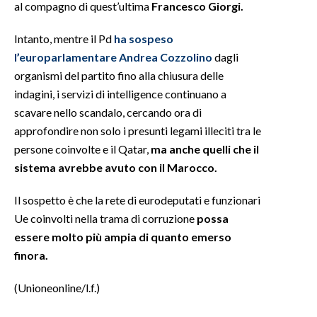
al compagno di quest’ultima
Francesco Giorgi.
INFO AZIENDE
Intanto, mentre il Pd
ha sospeso
ABBONATI
l’europarlamentare Andrea Cozzolino
dagli
organismi del partito fino alla chiusura delle
ANNUNCI
indagini, i servizi di intelligence continuano a
NECROLOGI
scavare nello scandalo, cercando ora di
PUBBLICITÀ
approfondire non solo i presunti legami illeciti tra le
SPIAGGE
persone coinvolte e il Qatar,
ma anche quelli che il
STORE
sistema avrebbe avuto con il Marocco.
Il sospetto è che la rete di eurodeputati e funzionari
Ue coinvolti nella trama di corruzione
possa
essere molto più ampia di quanto emerso
finora.
(Unioneonline/l.f.)