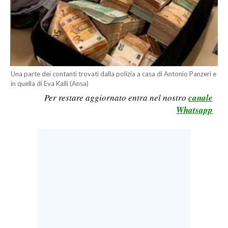
LAVORO
BANDI
SPORT IN SARDEGNA
Una parte dei contanti trovati dalla polizia a casa di Antonio Panzeri e
SPORT
in quella di Eva Kaili (Ansa)
RISULTATI E CLASSIFICHE
Per restare aggiornato entra nel nostro
canale
Whatsapp
CALCIO
CALCIO REGIONALE
BASKET
VOLLEY
MOTORI
TENNIS
ALTRI SPORT
CULTURA