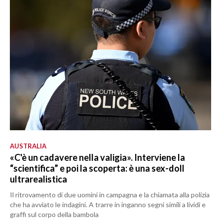
AUSTRALIA
«C'è un cadavere nella valigia». Interviene la
“scientifica” e poi la scoperta: è una sex-doll
ultrarealistica
Il ritrovamento di due uomini in campagna e la chiamata alla polizia
che ha avviato le indagini. A trarre in inganno segni simili a lividi e
graffi sul corpo della bambola