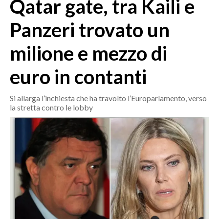
Qatar gate, tra Kaili e
MEDIO CAMPIDANO
ORISTANO E PROVINCIA
Panzeri trovato un
SASSARI E PROVINCIA
milione e mezzo di
GALLURA
NUORO E PROVINCIA
euro in contanti
OGLIASTRA
AGENDA
Si allarga l’inchiesta che ha travolto l’Europarlamento, verso
la stretta contro le lobby
CRONACA
ITALIA
MONDO
POLITICA
ECONOMIA
SERVIZI ALLE IMPRESE