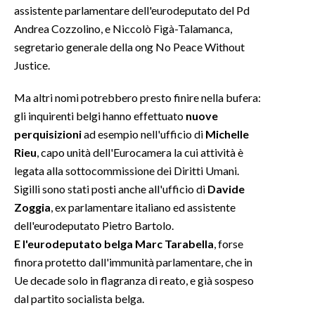
assistente parlamentare dell'eurodeputato del Pd
Andrea Cozzolino, e Niccolò Figà-Talamanca,
INFO AZIENDE
segretario generale della ong No Peace Without
ABBONATI
Justice.
ANNUNCI
NECROLOGI
Ma altri nomi potrebbero presto finire nella bufera:
gli inquirenti belgi hanno effettuato
nuove
PUBBLICITÀ
perquisizioni
ad esempio nell'ufficio di
Michelle
SPIAGGE
Rieu
, capo unità dell'Eurocamera la cui attività è
STORE
legata alla sottocommissione dei Diritti Umani.
Sigilli sono stati posti anche all'ufficio di
Davide
Zoggia
, ex parlamentare italiano ed assistente
dell'eurodeputato Pietro Bartolo.
E l'eurodeputato belga Marc Tarabella
, forse
finora protetto dall'immunità parlamentare, che in
Ue decade solo in flagranza di reato, e già sospeso
dal partito socialista belga.