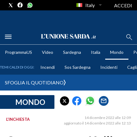
Italy
ACCEDI
METEO
ProgrammaUS
Video
Sardegna
Italia
Mondo
Po
COMUNI AL VOTO
Incendi
Sos Sardegna
Incidenti
Cagli
TEMI CALDI DI OGGI:
VIDEO
SFOGLIA IL QUOTIDIANO
FOTO
MONDO
CRONACA SARDEGNA
CAGLIARI
14 dicembre 2022 alle 12:09
L’INCHIESTA
PROVINCIA DI CAGLIARI
aggiornato il 14 dicembre 2022 alle 12:13
SULCIS IGLESIENTE