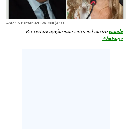
LAVORO
BANDI
Antonio Panzeri ed Eva Kaili (Ansa)
Per restare aggiornato entra nel nostro
canale
SPORT IN SARDEGNA
Whatsapp
SPORT
RISULTATI E CLASSIFICHE
CALCIO
CALCIO REGIONALE
BASKET
VOLLEY
MOTORI
TENNIS
ALTRI SPORT
CULTURA