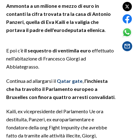
Ammonta a un milione e mezzo di euro in
contanti la cifra trovata tra la casa di Antonio
SPETTACOLI
Panzeri, quella di Eva Kaili e la valigia che
GOSSIP
portava il padre dell'eurodeputata ellenica
.
SALUTE
E poi c’è
il sequestro di ventimila euro
effettuato
nell'abitazione di Francesco Giorgi ad
SARDEGNA TURISMO
Abbiategrasso.
SARDI NEL MONDO
Continua ad allargarsi il
Qatar gate
,
l’inchiesta
NOTIZIE
che ha travolto il Parlamento europeo a
EVENTI
Bruxelles con finora quattro arresti convalidati
.
#CARAUNIONE
Kaili, ex vicepresidente del Parlamento Ue ora
destituita, Panzeri, ex europarlamentare e
3 MINUTI CON
fondatore della ong Fight Impunity che avrebbe
fatto da tramite alle attività illecite, Giorgi,
INSULARITÀ