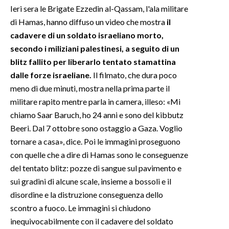
Ieri sera le Brigate Ezzedin al-Qassam, l'ala militare
di Hamas, hanno diffuso un video che mostra
il
INFO AZIENDE
cadavere di un soldato israeliano morto,
ABBONATI
secondo i miliziani palestinesi, a seguito di un
ANNUNCI
blitz fallito per liberarlo tentato stamattina
NECROLOGI
dalle forze israeliane.
Il filmato, che dura poco
PUBBLICITÀ
meno di due minuti, mostra nella prima parte il
SPIAGGE
militare rapito mentre parla in camera, illeso: «Mi
chiamo Saar Baruch, ho 24 anni e sono del kibbutz
STORE
Beeri. Dal 7 ottobre sono ostaggio a Gaza. Voglio
tornare a casa», dice. Poi le immagini proseguono
con quelle che a dire di Hamas sono le conseguenze
del tentato blitz: pozze di sangue sul pavimento e
sui gradini di alcune scale, insieme a bossoli e il
disordine e la distruzione conseguenza dello
scontro a fuoco. Le immagini si chiudono
inequivocabilmente con il cadavere del soldato