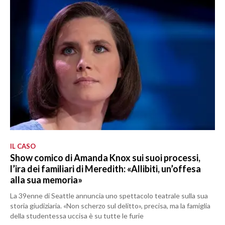
IL CASO
Show comico di Amanda Knox sui suoi processi,
l’ira dei familiari di Meredith: «Allibiti, un’offesa
alla sua memoria»
La 39enne di Seattle annuncia uno spettacolo teatrale sulla sua
storia giudiziaria. «Non scherzo sul delitto», precisa, ma la famiglia
della studentessa uccisa è su tutte le furie