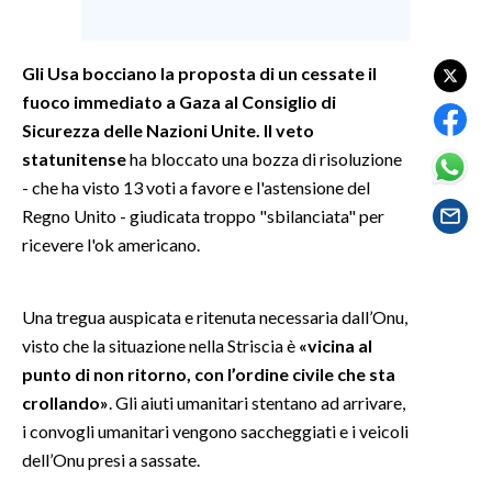
SPETTACOLI
Gli Usa bocciano la proposta di un cessate il
fuoco immediato a Gaza al Consiglio di
GOSSIP
Sicurezza delle Nazioni Unite. Il veto
SALUTE
statunitense
ha bloccato una bozza di risoluzione
- che ha visto 13 voti a favore e l'astensione del
SARDEGNA TURISMO
Regno Unito - giudicata troppo "sbilanciata" per
ricevere l'ok americano.
SARDI NEL MONDO
NOTIZIE
Una tregua auspicata e ritenuta necessaria dall’Onu,
EVENTI
visto che la situazione nella Striscia è
«vicina al
punto di non ritorno, con l’ordine civile che sta
#CARAUNIONE
crollando»
. Gli aiuti umanitari stentano ad arrivare,
i convogli umanitari vengono saccheggiati e i veicoli
3 MINUTI CON
dell’Onu presi a sassate.
INSULARITÀ