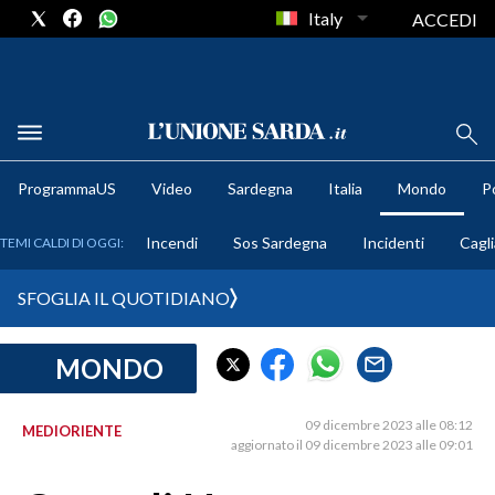
Italy
ACCEDI
METEO
ProgrammaUS
Video
Sardegna
Italia
Mondo
Po
COMUNI AL VOTO
Incendi
Sos Sardegna
Incidenti
Cagli
TEMI CALDI DI OGGI:
VIDEO
SFOGLIA IL QUOTIDIANO
FOTO
MONDO
CRONACA SARDEGNA
CAGLIARI
09 dicembre 2023 alle 08:12
MEDIORIENTE
PROVINCIA DI CAGLIARI
aggiornato il 09 dicembre 2023 alle 09:01
SULCIS IGLESIENTE