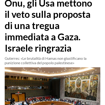
Onu, gli Usa mettono
MEDIO CAMPIDANO
ORISTANO E PROVINCIA
il veto sulla proposta
SASSARI E PROVINCIA
di una tregua
GALLURA
NUORO E PROVINCIA
immediata a Gaza.
OGLIASTRA
AGENDA
Israele ringrazia
CRONACA
Guterres: «Le brutalità di Hamas non giustificano la
punizione collettiva del popolo palestinese»
ITALIA
MONDO
POLITICA
ECONOMIA
SERVIZI ALLE IMPRESE