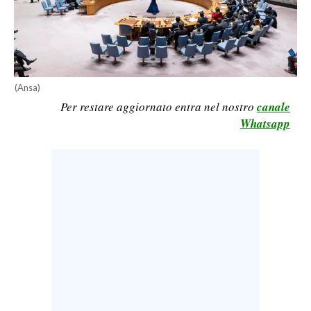
LAVORO
BANDI
SPORT IN SARDEGNA
(Ansa)
Per restare aggiornato entra nel nostro
canale
SPORT
Whatsapp
RISULTATI E CLASSIFICHE
CALCIO
CALCIO REGIONALE
BASKET
VOLLEY
MOTORI
TENNIS
ALTRI SPORT
CULTURA