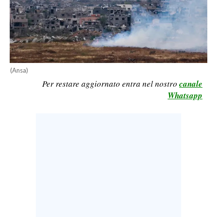
LAVORO
BANDI
SPORT IN SARDEGNA
(Ansa)
SPORT
Per restare aggiornato entra nel nostro
canale
RISULTATI E CLASSIFICHE
Whatsapp
CALCIO
CALCIO REGIONALE
BASKET
VOLLEY
MOTORI
TENNIS
ALTRI SPORT
CULTURA