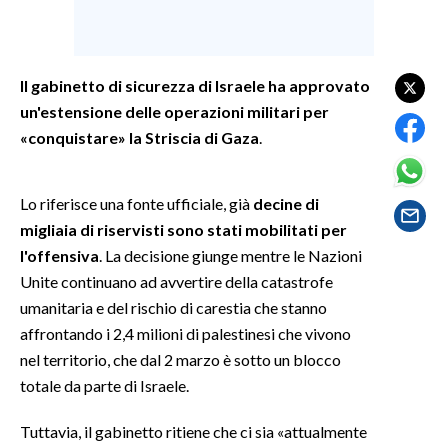
SPETTACOLI
Il gabinetto di sicurezza di Israele ha approvato
GOSSIP
un'estensione delle operazioni militari per
«conquistare» la Striscia di Gaza
.
SALUTE
SARDEGNA TURISMO
Lo riferisce una fonte ufficiale, già
decine di
migliaia di riservisti sono stati mobilitati per
SARDI NEL MONDO
l'offensiva
. La decisione giunge mentre le Nazioni
NOTIZIE
Unite continuano ad avvertire della catastrofe
EVENTI
umanitaria e del rischio di carestia che stanno
affrontando i 2,4 milioni di palestinesi che vivono
#CARAUNIONE
nel territorio, che dal 2 marzo è sotto un blocco
totale da parte di Israele.
3 MINUTI CON
Tuttavia, il gabinetto ritiene che ci sia «attualmente
INSULARITÀ