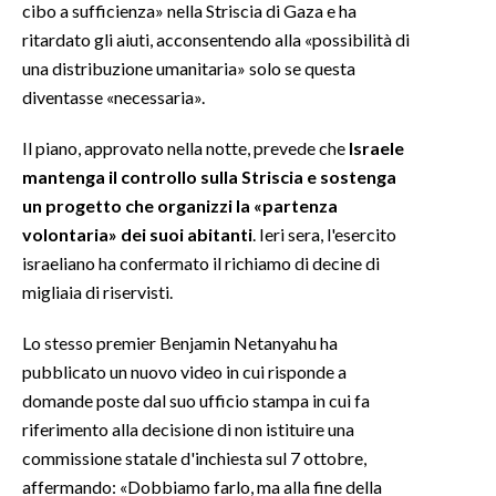
cibo a sufficienza» nella Striscia di Gaza e ha
ritardato gli aiuti, acconsentendo alla «possibilità di
INFO AZIENDE
una distribuzione umanitaria» solo se questa
ABBONATI
diventasse «necessaria».
ANNUNCI
Il piano, approvato nella notte, prevede che
Israele
NECROLOGI
mantenga il controllo sulla Striscia e sostenga
PUBBLICITÀ
un progetto che organizzi la «partenza
SPIAGGE
volontaria» dei suoi abitanti
. Ieri sera, l'esercito
STORE
israeliano ha confermato il richiamo di decine di
migliaia di riservisti.
Lo stesso premier Benjamin Netanyahu ha
pubblicato un nuovo video in cui risponde a
domande poste dal suo ufficio stampa in cui fa
riferimento alla decisione di non istituire una
commissione statale d'inchiesta sul 7 ottobre,
affermando: «Dobbiamo farlo, ma alla fine della