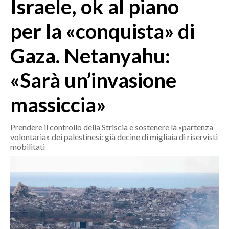
Israele, ok al piano
MEDIO CAMPIDANO
ORISTANO E PROVINCIA
per la «conquista» di
SASSARI E PROVINCIA
Gaza. Netanyahu:
GALLURA
NUORO E PROVINCIA
«Sarà un’invasione
OGLIASTRA
AGENDA
massiccia»
CRONACA
Prendere il controllo della Striscia e sostenere la «partenza
volontaria» dei palestinesi: già decine di migliaia di riservisti
ITALIA
mobilitati
MONDO
POLITICA
ECONOMIA
SERVIZI ALLE IMPRESE