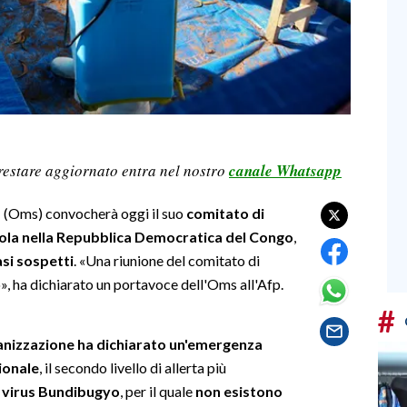
restare aggiornato entra nel nostro
canale Whatsapp
à
(Oms) convocherà oggi il suo
comitato di
bola nella Repubblica Democratica del Congo
,
asi sospetti
. «Una riunione del comitato di
, ha dichiarato un portavoce dell'Oms all'Afp.
#
ganizzazione ha dichiarato un'emergenza
ionale
, il secondo livello di allerta più
l
virus Bundibugyo
, per il quale
non esistono