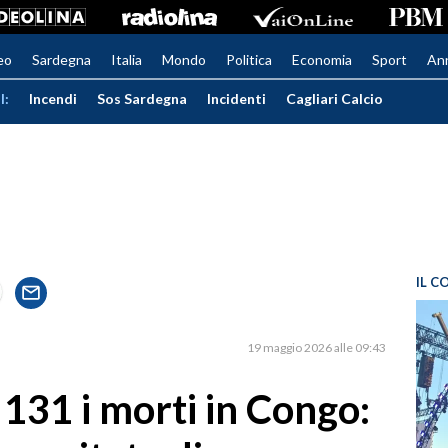
eo
Sardegna
Italia
Mondo
Politica
Economia
Sport
An
I:
Incendi
Sos Sardegna
Incidenti
Cagliari Calcio
IL C
19 maggio 2026 alle 09:43
 131 i morti in Congo: