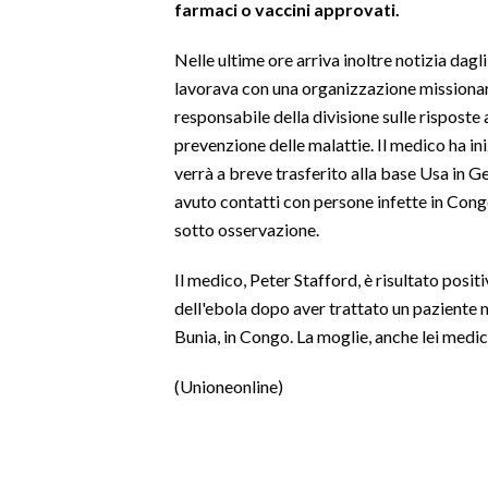
farmaci o vaccini approvati.
SPETTACOLI
Nelle ultime ore arriva inoltre notizia dagl
lavorava con una organizzazione missionari
GOSSIP
responsabile della divisione sulle risposte 
prevenzione delle malattie. Il medico ha in
SALUTE
verrà a breve trasferito alla base Usa in G
avuto contatti con persone infette in Cong
SARDEGNA TURISMO
sotto osservazione.
SARDI NEL MONDO
Il medico, Peter Stafford, è risultato posi
NOTIZIE
dell'ebola dopo aver trattato un paziente 
EVENTI
Bunia, in Congo. La moglie, anche lei medi
#CARAUNIONE
(Unioneonline)
3 MINUTI CON
INSULARITÀ