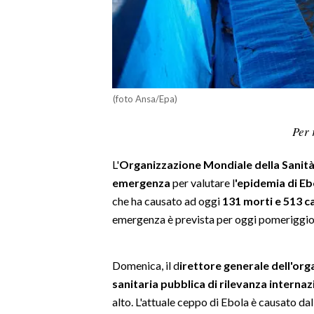
LAVORO
BANDI
SPORT IN SARDEGNA
(foto Ansa/Epa)
SPORT
Per 
RISULTATI E CLASSIFICHE
CALCIO
L'
Organizzazione Mondiale della Sanit
CALCIO REGIONALE
emergenza
per valutare l
'epidemia di E
BASKET
che ha causato ad oggi
131 morti e 513 c
VOLLEY
emergenza è prevista per oggi pomeriggio»
MOTORI
TENNIS
Domenica, il d
irettore generale dell'or
ALTRI SPORT
sanitaria pubblica di rilevanza internaz
alto. L'attuale ceppo di Ebola è causato da
CULTURA