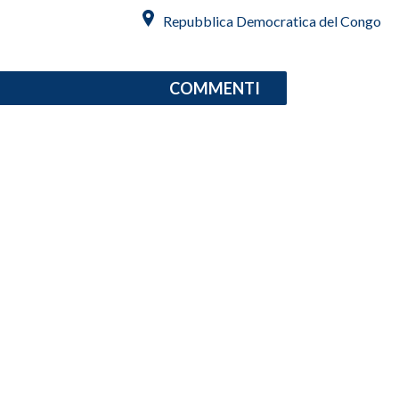
Repubblica Democratica del Congo
INFO AZIENDE
ABBONATI
COMMENTI
ANNUNCI
NECROLOGI
PUBBLICITÀ
SPIAGGE
STORE