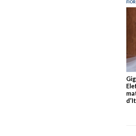
FIOR
Gig
Ele
mat
d’It