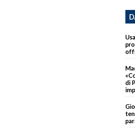
D
Usa
pro
off
Mad
«Co
di 
imp
Gio
ten
par