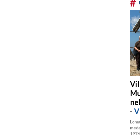
#
Vi
Mu
ne
-
V
L’oma
medag
1976