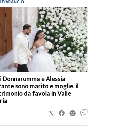
I D’ARANCIO
i Donnarumma e Alessia
fante sono marito e moglie, il
rimonio da favola in Valle
ria