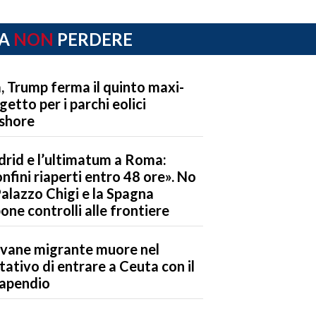
A
NON
PERDERE
, Trump ferma il quinto maxi-
getto per i parchi eolici
shore
rid e l’ultimatum a Roma:
nfini riaperti entro 48 ore». No
Palazzo Chigi e la Spagna
one controlli alle frontiere
vane migrante muore nel
tativo di entrare a Ceuta con il
apendio