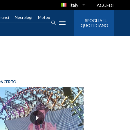
Italy
ACCEDI
nunci
Necrologi
Meteo
SFOGLIA IL
QUOTIDIANO
ONCERTO