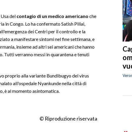
i Usa del
contagio di un medico americano
che
a in Congo. Lo ha confermato Satish Pillai,
all'emergenza dei Centri per il controllo e la
iziato a manifestare sintomi nel fine settimana, e
ermania, insieme ad altri sei americani che hanno
Cag
o. Tutti verranno messi in quarantena e tenuti
om
vuo
tivo proprio alla variante Bundibugyo del virus
Vero
malato all'ospedale Nyankunde nella città di
co, è al momento asintomatica.
© Riproduzione riservata