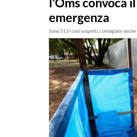
l'Oms convoca il
MEDIO CAMPIDANO
ORISTANO E PROVINCIA
emergenza
SASSARI E PROVINCIA
GALLURA
Sono 513 i casi sospetti, contagiato anch
NUORO E PROVINCIA
OGLIASTRA
AGENDA
CRONACA
ITALIA
MONDO
POLITICA
ECONOMIA
SERVIZI ALLE IMPRESE