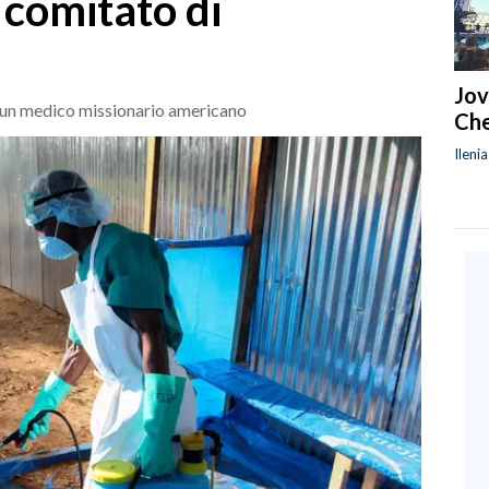
 comitato di
Jov
e un medico missionario americano
Che
Ileni