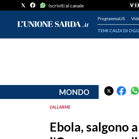
Iscriviti al canale
ProgrammaUS
Vid
TEMI CALDI DI OGG
METEO
COMUNI AL VOTO
VIDEO
FOTO
MONDO
CRONACA SARDEGNA
L’ALLARME
CAGLIARI
Ebola, salgono a
PROVINCIA DI CAGLIARI
SULCIS IGLESIENTE