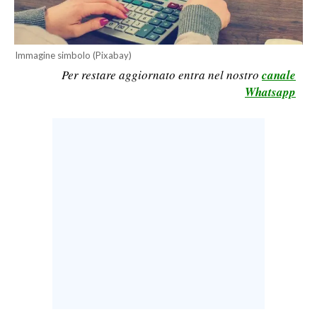
LAVORO
BANDI
Immagine simbolo (Pixabay)
Per restare aggiornato entra nel nostro
canale
SPORT IN SARDEGNA
Whatsapp
SPORT
RISULTATI E CLASSIFICHE
CALCIO
CALCIO REGIONALE
BASKET
VOLLEY
MOTORI
TENNIS
ALTRI SPORT
CULTURA