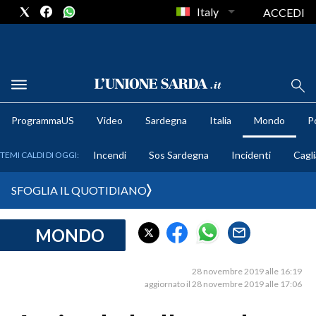
Italy
ACCEDI
METEO
ProgrammaUS
Video
Sardegna
Italia
Mondo
Po
COMUNI AL VOTO
Incendi
Sos Sardegna
Incidenti
Cagli
TEMI CALDI DI OGGI:
VIDEO
SFOGLIA IL QUOTIDIANO
FOTO
MONDO
CRONACA SARDEGNA
CAGLIARI
28 novembre 2019 alle 16:19
PROVINCIA DI CAGLIARI
aggiornato il 28 novembre 2019 alle 17:06
SULCIS IGLESIENTE