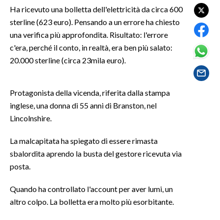
Ha ricevuto una bolletta dell'elettricità da circa 600
sterline (623 euro). Pensando a un errore ha chiesto
SPETTACOLI
una verifica più approfondita. Risultato: l'errore
GOSSIP
c'era, perché il conto, in realtà, era ben più salato:
20.000 sterline (circa 23mila euro).
SALUTE
Protagonista della vicenda, riferita dalla stampa
SARDEGNA TURISMO
inglese, una donna di 55 anni di Branston, nel
SARDI NEL MONDO
Lincolnshire.
NOTIZIE
La malcapitata ha spiegato di essere rimasta
EVENTI
sbalordita aprendo la busta del gestore ricevuta via
posta.
#CARAUNIONE
Quando ha controllato l'account per aver lumi, un
3 MINUTI CON
altro colpo. La bolletta era molto più esorbitante.
INSULARITÀ