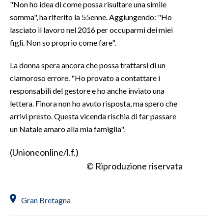
"Non ho idea di come possa risultare una simile
somma", ha riferito la 55enne. Aggiungendo: "Ho
INFO AZIENDE
lasciato il lavoro nel 2016 per occuparmi dei miei
ABBONATI
figli. Non so proprio come fare".
ANNUNCI
La donna spera ancora che possa trattarsi di un
NECROLOGI
clamoroso errore. "Ho provato a contattare i
PUBBLICITÀ
responsabili del gestore e ho anche inviato una
SPIAGGE
lettera. Finora non ho avuto risposta, ma spero che
STORE
arrivi presto. Questa vicenda rischia di far passare
un Natale amaro alla mia famiglia".
(Unioneonline/l.f.)
© Riproduzione riservata
Gran Bretagna