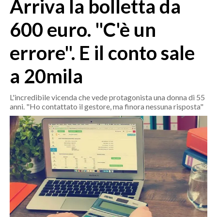
Arriva la bolletta da
MEDIO CAMPIDANO
ORISTANO E PROVINCIA
600 euro. "C'è un
SASSARI E PROVINCIA
errore". E il conto sale
GALLURA
NUORO E PROVINCIA
a 20mila
OGLIASTRA
AGENDA
L'incredibile vicenda che vede protagonista una donna di 55
anni. "Ho contattato il gestore, ma finora nessuna risposta"
CRONACA
ITALIA
MONDO
POLITICA
ECONOMIA
SERVIZI ALLE IMPRESE