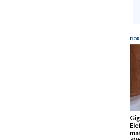
FIOR
Gig
Ele
mat