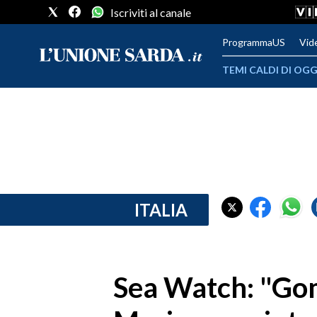
Iscriviti al canale
ProgrammaUS
Vid
TEMI CALDI DI OGG
METEO
COMUNI AL VOTO
VIDEO
FOTO
ITALIA
CRONACA SARDEGNA
CAGLIARI
Sea Watch: "Gom
PROVINCIA DI CAGLIARI
SULCIS IGLESIENTE