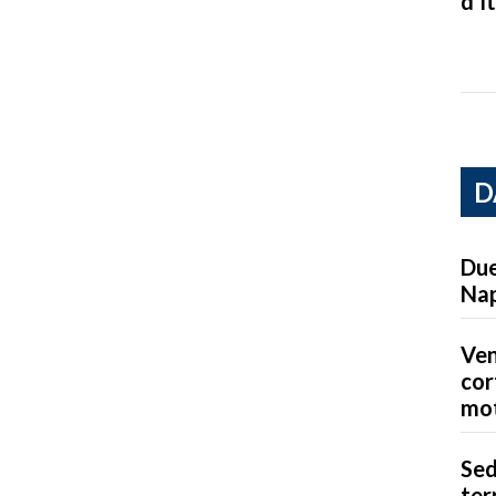
d’It
D
Due
Nap
Ven
cor
mot
Sed
ter