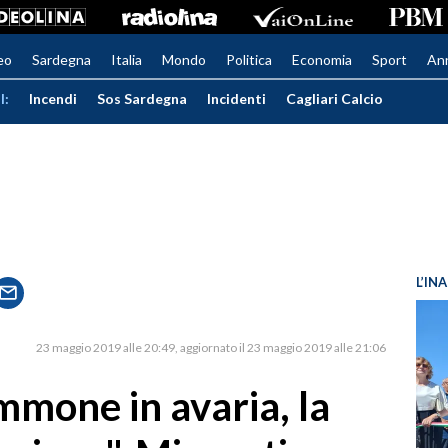
eo
Sardegna
Italia
Mondo
Politica
Economia
Sport
An
I:
Incendi
Sos Sardegna
Incidenti
Cagliari Calcio
L’IN
23 maggio 2019 alle 20:49
aggiornato il 23 maggio 2019 alle 21:06
mone in avaria, la