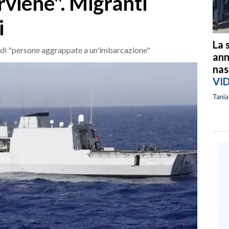
viene". Migranti
i
La 
 di "persone aggrappate a un'imbarcazione"
ann
nas
VI
Tani