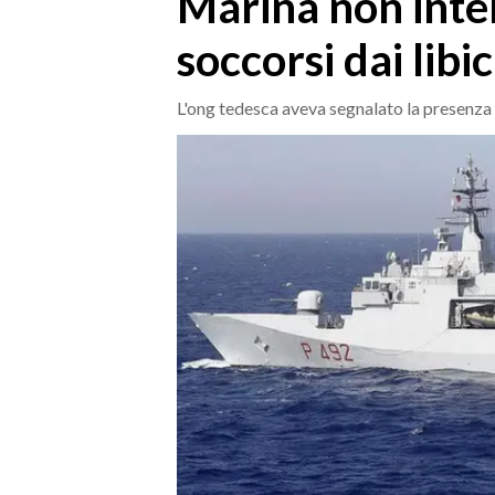
Marina non inter
MEDIO CAMPIDANO
soccorsi dai libic
ORISTANO E PROVINCIA
SASSARI E PROVINCIA
L'ong tedesca aveva segnalato la presenza
GALLURA
NUORO E PROVINCIA
OGLIASTRA
AGENDA
CRONACA
ITALIA
MONDO
POLITICA
ECONOMIA
SERVIZI ALLE IMPRESE