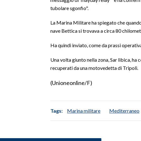
tubolare sgonfio".
SPETTACOLI
La Marina Militare ha spiegato che quando è
GOSSIP
nave Bettica si trovava a circa 80 chilometr
SALUTE
Ha quindi inviato, come da prassi operativa
SARDEGNA TURISMO
Una volta giunto nella zona, Sar libica, ha 
recuperati da una motovedetta di Tripoli.
SARDI NEL MONDO
(Unioneonline/F)
NOTIZIE
EVENTI
#CARAUNIONE
Tags:
Marina militare
Mediterraneo
3 MINUTI CON
INSULARITÀ