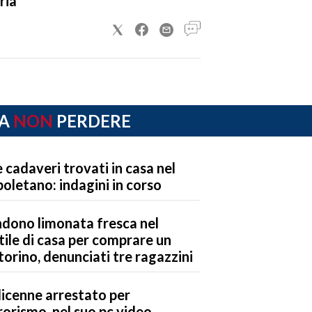
ria
A
NON
PERDERE
 cadaveri trovati in casa nel
oletano: indagini in corso
dono limonata fresca nel
tile di casa per comprare un
orino, denunciati tre ragazzini
icenne arrestato per
rorismo, nel suo pc video