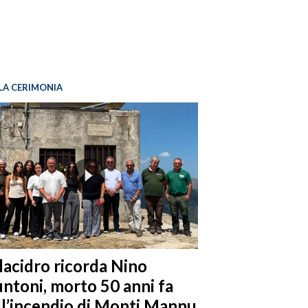
LA CERIMONIA
llacidro ricorda Nino
ntoni, morto 50 anni fa
ll’incendio di Monti Mannu