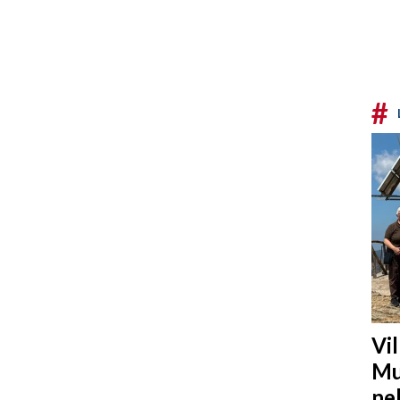
#
Vi
Mu
ne