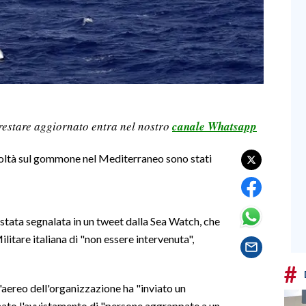
restare aggiornato entra nel nostro
canale Whatsapp
icoltà sul gommone nel Mediterraneo sono stati
stata segnalata in un tweet dalla Sea Watch, che
litare italiana di "non essere intervenuta",
#
'aereo dell'organizzazione ha "inviato un
ato l'avvistamento di "persone aggrappate a un