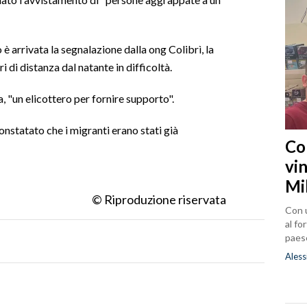
 arrivata la segnalazione dalla ong Colibrì, la
i di distanza dal natante in difficoltà.
, "un elicottero per fornire supporto".
constatato che i migranti erano stati già
Co
vin
Mi
© Riproduzione riservata
Con u
al fo
paes
Aless