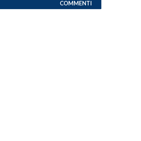
COMMENTI
INFO AZIENDE
ABBONATI
ANNUNCI
NECROLOGI
PUBBLICITÀ
SPIAGGE
STORE