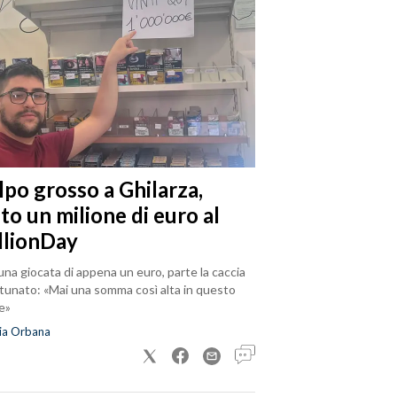
lpo grosso a Ghilarza,
to un milione di euro al
llionDay
na giocata di appena un euro, parte la caccia
rtunato: «Mai una somma così alta in questo
e»
ia Orbana