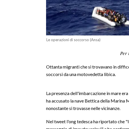
LAVORO
BANDI
SPORT IN SARDEGNA
Le operazioni di soccorso (Ansa)
SPORT
Per 
RISULTATI E CLASSIFICHE
CALCIO
Ottanta migranti che si trovavano in diff
CALCIO REGIONALE
soccorsi da una motovedetta libica.
BASKET
VOLLEY
La presenza dell'imbarcazione in mare era 
MOTORI
ha accusato la nave Bettica della Marina Mi
TENNIS
nonostante si trovasse nelle vicinanze.
ALTRI SPORT
Nel tweet l'ong tedesca ha riportato che "l
CULTURA
messaggio di 'mayday relay'" e ha conferm