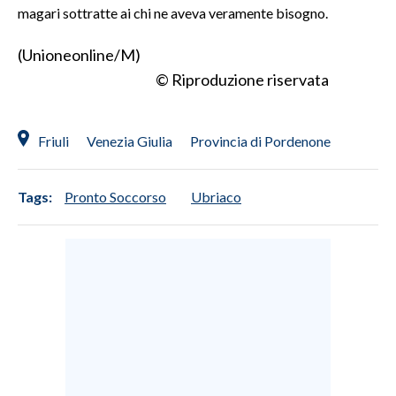
magari sottratte ai chi ne aveva veramente bisogno.
INFO AZIENDE
(Unioneonline/M)
ABBONATI
© Riproduzione riservata
ANNUNCI
NECROLOGI
Friuli
Venezia Giulia
Provincia di Pordenone
PUBBLICITÀ
SPIAGGE
Tags:
Pronto Soccorso
Ubriaco
STORE