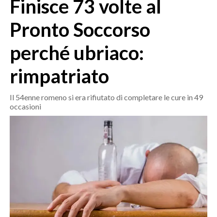
Finisce 73 volte al
MEDIO CAMPIDANO
ORISTANO E PROVINCIA
Pronto Soccorso
SASSARI E PROVINCIA
perché ubriaco:
GALLURA
NUORO E PROVINCIA
rimpatriato
OGLIASTRA
AGENDA
Il 54enne romeno si era rifiutato di completare le cure in 49
occasioni
CRONACA
ITALIA
MONDO
POLITICA
ECONOMIA
SERVIZI ALLE IMPRESE