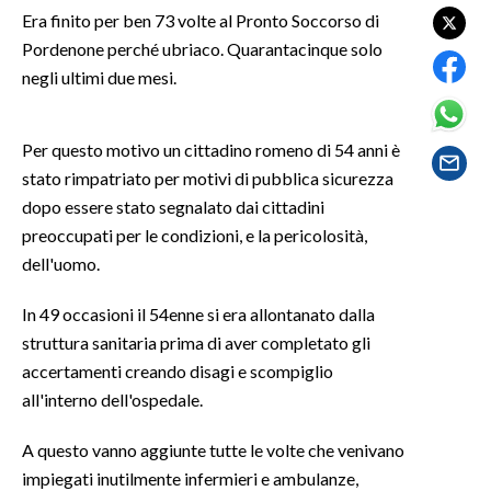
Era finito per ben 73 volte al Pronto Soccorso di
Pordenone perché ubriaco. Quarantacinque solo
SPETTACOLI
negli ultimi due mesi.
GOSSIP
Per questo motivo un cittadino romeno di 54 anni è
SALUTE
stato rimpatriato per motivi di pubblica sicurezza
dopo essere stato segnalato dai cittadini
SARDEGNA TURISMO
preoccupati per le condizioni, e la pericolosità,
SARDI NEL MONDO
dell'uomo.
NOTIZIE
In 49 occasioni il 54enne si era allontanato dalla
EVENTI
struttura sanitaria prima di aver completato gli
accertamenti creando disagi e scompiglio
#CARAUNIONE
all'interno dell'ospedale.
3 MINUTI CON
A questo vanno aggiunte tutte le volte che venivano
impiegati inutilmente infermieri e ambulanze,
INSULARITÀ