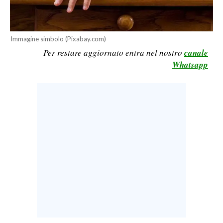
LAVORO
BANDI
Immagine simbolo (Pixabay.com)
Per restare aggiornato entra nel nostro
canale
SPORT IN SARDEGNA
Whatsapp
SPORT
RISULTATI E CLASSIFICHE
CALCIO
CALCIO REGIONALE
BASKET
VOLLEY
MOTORI
TENNIS
ALTRI SPORT
CULTURA