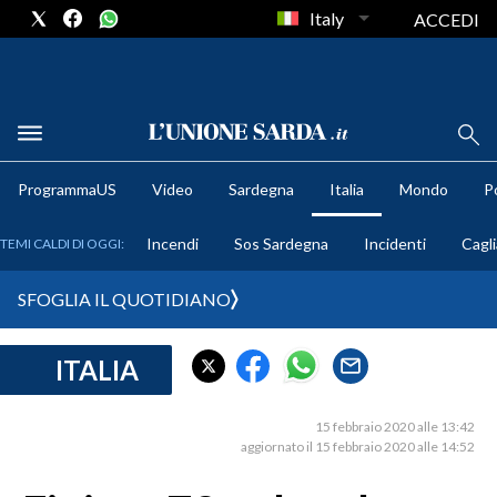
Italy
ACCEDI
METEO
ProgrammaUS
Video
Sardegna
Italia
Mondo
Po
COMUNI AL VOTO
Incendi
Sos Sardegna
Incidenti
Cagli
TEMI CALDI DI OGGI:
VIDEO
SFOGLIA IL QUOTIDIANO
FOTO
ITALIA
CRONACA SARDEGNA
CAGLIARI
15 febbraio 2020 alle 13:42
PROVINCIA DI CAGLIARI
aggiornato il 15 febbraio 2020 alle 14:52
SULCIS IGLESIENTE