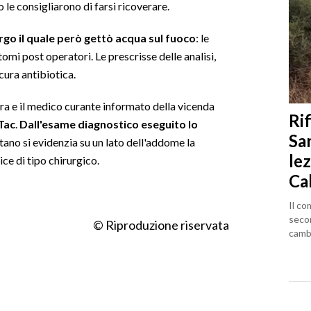
o le consigliarono di farsi ricoverare.
urgo il quale però gettò acqua sul fuoco
: le
omi post operatori. Le prescrisse delle analisi,
cura antibiotica.
ora e il medico curante informato della vicenda
Rif
Tac
.
Dall'esame diagnostico eseguito lo
Sa
tano si evidenzia su un lato dell'addome la
lez
ce di tipo chirurgico.
Ca
Il co
seco
© Riproduzione riservata
cambi