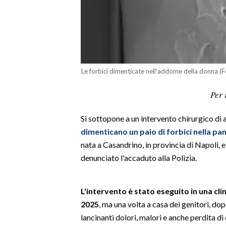
LAVORO
BANDI
SPORT IN SARDEGNA
Le forbici dimenticate nell'addome della donna (
SPORT
Per 
RISULTATI E CLASSIFICHE
CALCIO
Si sottopone a un intervento chirurgico di
CALCIO REGIONALE
dimenticano un paio di forbici nella pa
BASKET
nata a Casandrino, in provincia di Napoli, e
VOLLEY
denunciato l'accaduto alla Polizia.
MOTORI
TENNIS
L'intervento è stato eseguito in una cl
ALTRI SPORT
2025
, ma una volta a casa dei genitori, d
lancinanti dolori, malori e anche perdita di
CULTURA