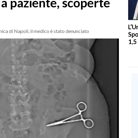
a paziente, scoperte
L’U
nica di Napoli, il medico è stato denunciato
Spo
1,5