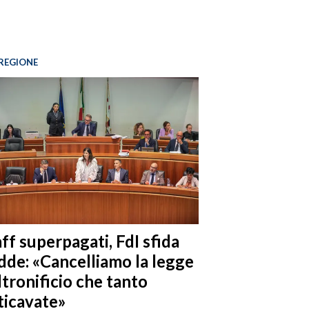
REGIONE
ff superpagati, FdI sfida
dde: «Cancelliamo la legge
ltronificio che tanto
ticavate»