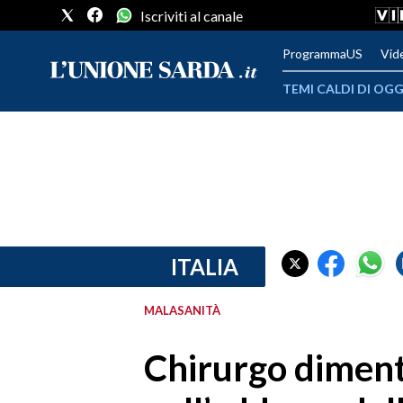
Iscriviti al canale
ProgrammaUS
Vid
TEMI CALDI DI OGG
METEO
COMUNI AL VOTO
VIDEO
FOTO
ITALIA
CRONACA SARDEGNA
MALASANITÀ
CAGLIARI
Chirurgo dimenti
PROVINCIA DI CAGLIARI
SULCIS IGLESIENTE