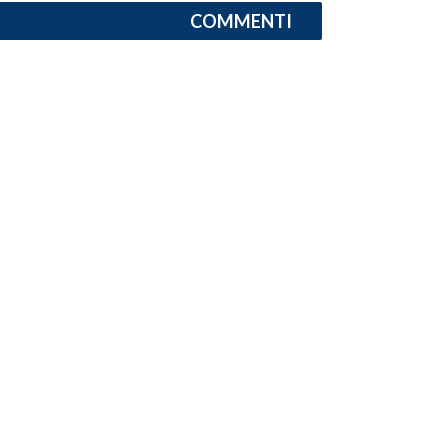
COMMENTI
INFO AZIENDE
ABBONATI
ANNUNCI
NECROLOGI
PUBBLICITÀ
SPIAGGE
STORE