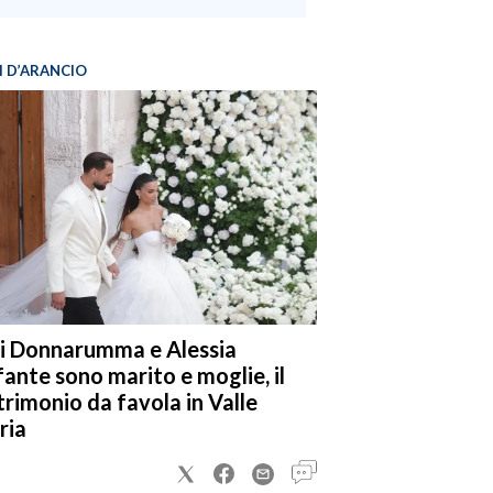
I D’ARANCIO
i Donnarumma e Alessia
fante sono marito e moglie, il
rimonio da favola in Valle
ria