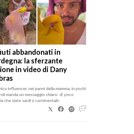
iuti abbandonati in
rdegna: la sferzante
ione in video di Dany
bras
mico influencer, nei panni della mamma, in pochi
ndi manda un messaggio chiaro: «E poco
a che siate sardi o continentali»