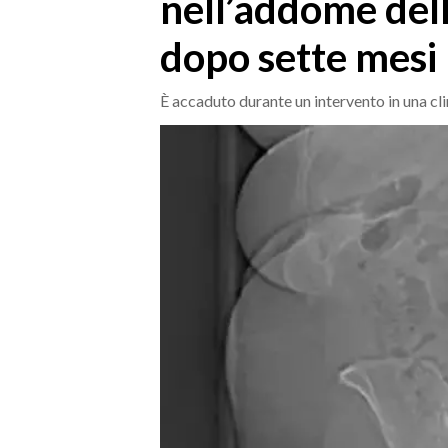
nell’addome dell
MEDIO CAMPIDANO
ORISTANO E PROVINCIA
dopo sette mesi
SASSARI E PROVINCIA
GALLURA
È accaduto durante un intervento in una cli
NUORO E PROVINCIA
OGLIASTRA
AGENDA
CRONACA
ITALIA
MONDO
POLITICA
ECONOMIA
SERVIZI ALLE IMPRESE