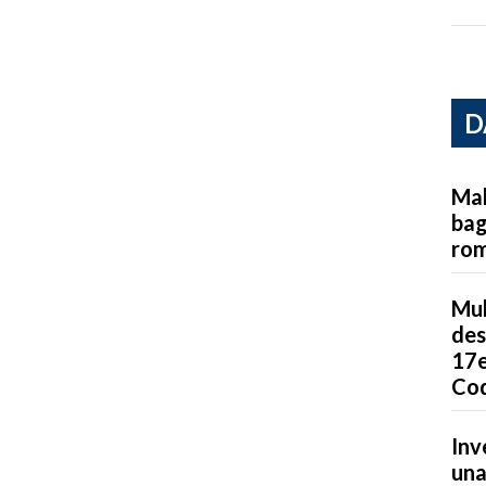
D
Mal
bag
ro
Mul
des
17e
Cod
Inv
una