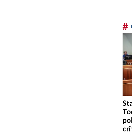
#
Sta
To
po
cri