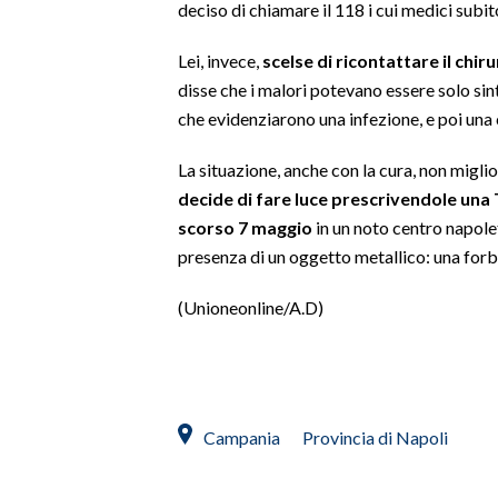
deciso di chiamare il 118 i cui medici subit
SPETTACOLI
Lei, invece,
scelse di ricontattare il chir
disse che i malori potevano essere solo sint
GOSSIP
che evidenziarono una infezione, e poi una 
SALUTE
La situazione, anche con la cura, non migli
decide di fare luce prescrivendole una 
SARDEGNA TURISMO
scorso 7 maggio
in un noto centro napole
presenza di un oggetto metallico: una forbi
SARDI NEL MONDO
NOTIZIE
(Unioneonline/A.D)
EVENTI
#CARAUNIONE
Campania
Provincia di Napoli
3 MINUTI CON
INSULARITÀ