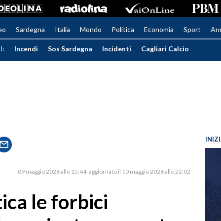
eo
Sardegna
Italia
Mondo
Politica
Economia
Sport
An
I:
Incendi
Sos Sardegna
Incidenti
Cagliari Calcio
INIZ
09 maggio 2026 alle 15:44
aggiornato il 10 maggio 2026 alle 22:02
ca le forbici