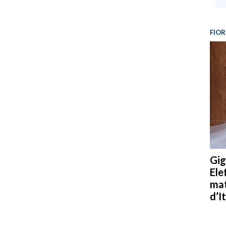
FIOR
Gig
Ele
mat
d’It