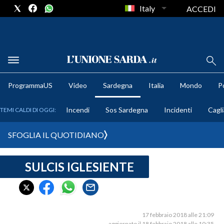
Italy
ACCEDI
METEO
ProgrammaUS
Video
Sardegna
Italia
Mondo
Po
COMUNI AL VOTO
Incendi
Sos Sardegna
Incidenti
Cagli
TEMI CALDI DI OGGI:
VIDEO
SFOGLIA IL QUOTIDIANO
FOTO
SULCIS IGLESIENTE
CRONACA SARDEGNA
CAGLIARI
PROVINCIA DI CAGLIARI
SULCIS IGLESIENTE
17 febbraio 2018 alle 21:09
aggiornato il 18 febbraio 2018 alle 10:35