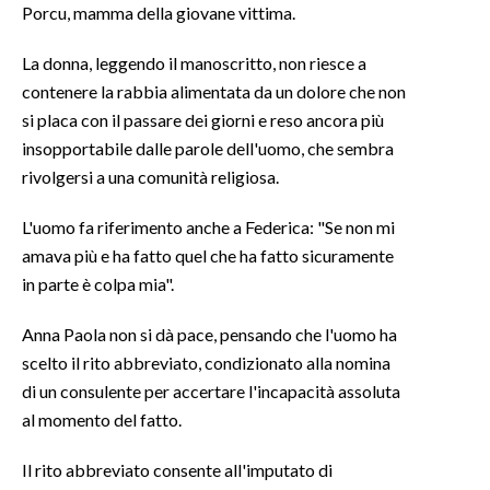
Porcu, mamma della giovane vittima.
INFO AZIENDE
La donna, leggendo il manoscritto, non riesce a
ABBONATI
contenere la rabbia alimentata da un dolore che non
ANNUNCI
si placa con il passare dei giorni e reso ancora più
insopportabile dalle parole dell'uomo, che sembra
NECROLOGI
rivolgersi a una comunità religiosa.
PUBBLICITÀ
SPIAGGE
L'uomo fa riferimento anche a Federica: "Se non mi
STORE
amava più e ha fatto quel che ha fatto sicuramente
in parte è colpa mia".
Anna Paola non si dà pace, pensando che l'uomo ha
scelto il rito abbreviato, condizionato alla nomina
di un consulente per accertare l'incapacità assoluta
al momento del fatto.
Il rito abbreviato consente all'imputato di