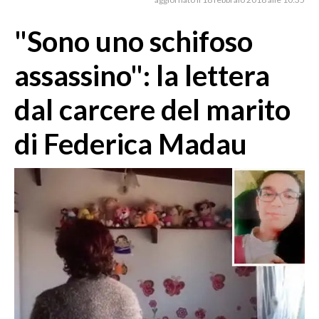
MEDIO CAMPIDANO
ORISTANO E PROVINCIA
"Sono uno schifoso
SASSARI E PROVINCIA
assassino": la lettera
GALLURA
NUORO E PROVINCIA
dal carcere del marito
OGLIASTRA
di Federica Madau
AGENDA
CRONACA
ITALIA
MONDO
POLITICA
ECONOMIA
SERVIZI ALLE IMPRESE