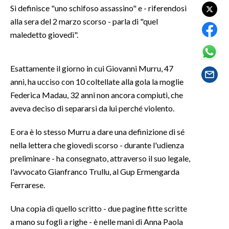
Si definisce "uno schifoso assassino" e - riferendosi
alla sera del 2 marzo scorso - parla di "quel
SPETTACOLI
maledetto giovedì".
GOSSIP
Esattamente il giorno in cui Giovanni Murru, 47
SALUTE
anni, ha ucciso con 10 coltellate alla gola la moglie
Federica Madau, 32 anni non ancora compiuti, che
SARDEGNA TURISMO
aveva deciso di separarsi da lui perché violento.
SARDI NEL MONDO
E ora è lo stesso Murru a dare una definizione di sé
NOTIZIE
nella lettera che giovedì scorso - durante l'udienza
EVENTI
preliminare - ha consegnato, attraverso il suo legale,
l'avvocato Gianfranco Trullu, al Gup Ermengarda
#CARAUNIONE
Ferrarese.
3 MINUTI CON
Una copia di quello scritto - due pagine fitte scritte
a mano su fogli a righe - è nelle mani di Anna Paola
INSULARITÀ