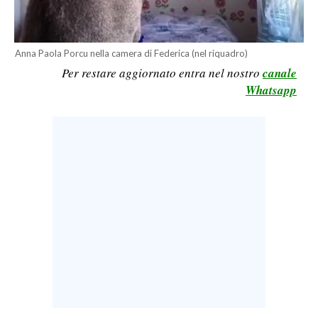
LAVORO
BANDI
Anna Paola Porcu nella camera di Federica (nel riquadro)
Per restare aggiornato entra nel nostro
canale
SPORT IN SARDEGNA
Whatsapp
SPORT
RISULTATI E CLASSIFICHE
CALCIO
CALCIO REGIONALE
BASKET
VOLLEY
MOTORI
TENNIS
ALTRI SPORT
CULTURA