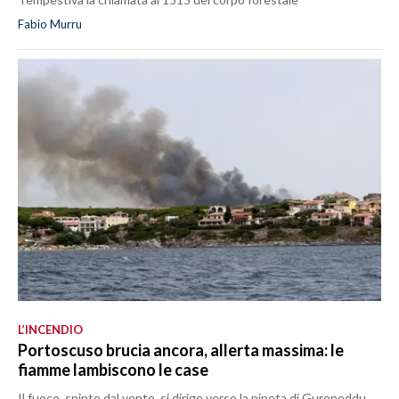
Fabio Murru
L’INCENDIO
Portoscuso brucia ancora, allerta massima: le
fiamme lambiscono le case
Il fuoco, spinto dal vento, si dirige verso la pineta di Guroneddu.