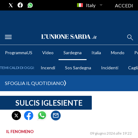
Italy
ACCEDI
METEO
ProgrammaUS
Video
Sardegna
Italia
Mondo
Po
COMUNI AL VOTO
Incendi
Sos Sardegna
Incidenti
Cagli
TEMI CALDI DI OGGI:
VIDEO
SFOGLIA IL QUOTIDIANO
FOTO
SULCIS IGLESIENTE
CRONACA SARDEGNA
CAGLIARI
PROVINCIA DI CAGLIARI
SULCIS IGLESIENTE
IL FENOMENO
09 giugno 2026 alle 19:22