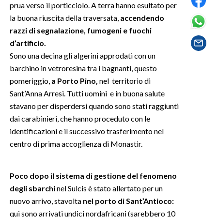
prua verso il porticciolo. A terra hanno esultato per
la buona riuscita della traversata,
accendendo
SPETTACOLI
razzi di segnalazione, fumogeni e fuochi
d’artificio.
GOSSIP
Sono una decina gli algerini approdati con un
barchino in vetroresina tra i bagnanti, questo
SALUTE
pomeriggio,
a Porto Pino,
nel territorio di
SARDEGNA TURISMO
Sant’Anna Arresi. Tutti uomini e in buona salute
stavano per disperdersi quando sono stati raggiunti
SARDI NEL MONDO
dai carabinieri, che hanno proceduto con le
NOTIZIE
identificazioni e il successivo trasferimento nel
centro di prima accoglienza di Monastir.
EVENTI
#CARAUNIONE
Poco dopo il sistema di gestione del fenomeno
degli sbarchi
nel Sulcis è stato allertato per un
3 MINUTI CON
nuovo arrivo, stavolta
nel porto di Sant’Antioco:
qui sono arrivati undici nordafricani (sarebbero 10
INSULARITÀ