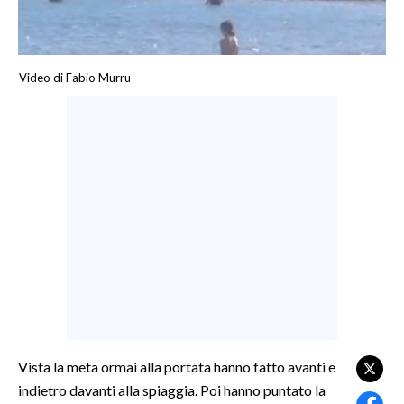
LAVORO
BANDI
Video di Fabio Murru
SPORT IN SARDEGNA
SPORT
RISULTATI E CLASSIFICHE
CALCIO
CALCIO REGIONALE
BASKET
VOLLEY
MOTORI
TENNIS
ALTRI SPORT
Vista la meta ormai alla portata hanno fatto avanti e
indietro davanti alla spiaggia. Poi hanno puntato la
CULTURA