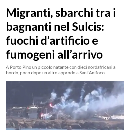
MEDIO CAMPIDANO
Migranti, sbarchi tra i
ORISTANO E PROVINCIA
SASSARI E PROVINCIA
bagnanti nel Sulcis:
GALLURA
fuochi d’artificio e
NUORO E PROVINCIA
OGLIASTRA
fumogeni all’arrivo
AGENDA
A Porto Pino un piccolo natante con dieci nordafricani a
CRONACA
bordo, poco dopo un altro approdo a Sant’Antioco
ITALIA
MONDO
POLITICA
ECONOMIA
SERVIZI ALLE IMPRESE