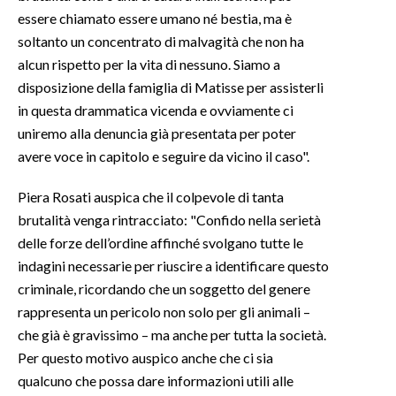
essere chiamato essere umano né bestia, ma è
INFO AZIENDE
soltanto un concentrato di malvagità che non ha
alcun rispetto per la vita di nessuno. Siamo a
ABBONATI
disposizione della famiglia di Matisse per assisterli
ANNUNCI
in questa drammatica vicenda e ovviamente ci
NECROLOGI
uniremo alla denuncia già presentata per poter
PUBBLICITÀ
avere voce in capitolo e seguire da vicino il caso".
SPIAGGE
Piera Rosati auspica che il colpevole di tanta
STORE
brutalità venga rintracciato: "Confido nella serietà
delle forze dell’ordine affinché svolgano tutte le
indagini necessarie per riuscire a identificare questo
criminale, ricordando che un soggetto del genere
rappresenta un pericolo non solo per gli animali –
che già è gravissimo – ma anche per tutta la società.
Per questo motivo auspico anche che ci sia
qualcuno che possa dare informazioni utili alle