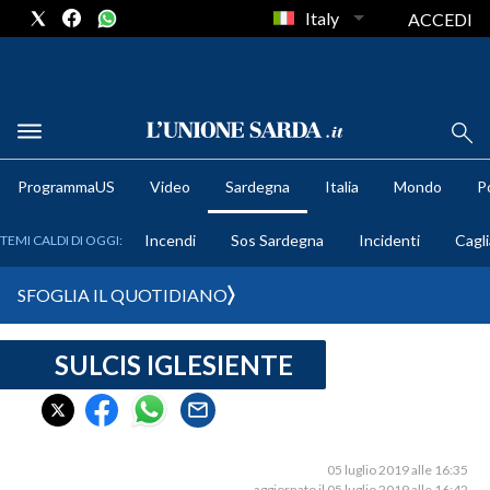
Italy
ACCEDI
METEO
ProgrammaUS
Video
Sardegna
Italia
Mondo
Po
COMUNI AL VOTO
Incendi
Sos Sardegna
Incidenti
Cagli
TEMI CALDI DI OGGI:
VIDEO
SFOGLIA IL QUOTIDIANO
FOTO
SULCIS IGLESIENTE
CRONACA SARDEGNA
CAGLIARI
PROVINCIA DI CAGLIARI
SULCIS IGLESIENTE
05 luglio 2019 alle 16:35
aggiornato il 05 luglio 2019 alle 16:42