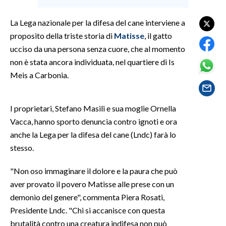
La Lega nazionale per la difesa del cane interviene a
SPETTACOLI
proposito della triste storia di
Matisse
, il gatto
GOSSIP
ucciso da una persona senza cuore, che al momento
non è stata ancora individuata, nel quartiere di Is
SALUTE
Meis a Carbonia.
SARDEGNA TURISMO
I proprietari, Stefano Masili e sua moglie Ornella
SARDI NEL MONDO
Vacca, hanno sporto denuncia contro ignoti e ora
anche la Lega per la difesa del cane (Lndc) farà lo
NOTIZIE
stesso.
EVENTI
"Non oso immaginare il dolore e la paura che può
#CARAUNIONE
aver provato il povero Matisse alle prese con un
demonio del genere", commenta Piera Rosati,
3 MINUTI CON
Presidente Lndc. "Chi si accanisce con questa
brutalità contro una creatura indifesa non può
INSULARITÀ