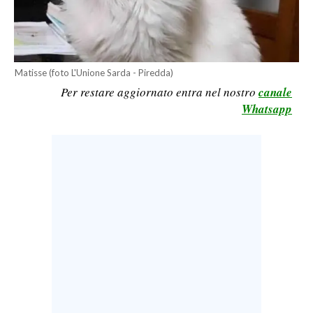
LAVORO
BANDI
Matisse (foto L'Unione Sarda - Piredda)
SPORT IN SARDEGNA
Per restare aggiornato entra nel nostro
canale
Whatsapp
SPORT
RISULTATI E CLASSIFICHE
CALCIO
CALCIO REGIONALE
BASKET
VOLLEY
MOTORI
TENNIS
ALTRI SPORT
CULTURA