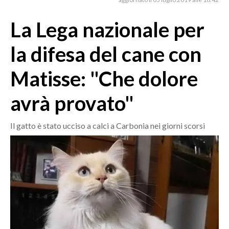
MEDIO CAMPIDANO
ORISTANO E PROVINCIA
La Lega nazionale per
SASSARI E PROVINCIA
la difesa del cane con
GALLURA
NUORO E PROVINCIA
Matisse: "Che dolore
OGLIASTRA
avrà provato"
AGENDA
CRONACA
Il gatto è stato ucciso a calci a Carbonia nei giorni scorsi
ITALIA
MONDO
POLITICA
ECONOMIA
SERVIZI ALLE IMPRESE