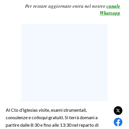
Per restare aggiornato entra nel nostro
canale
LAVORO
Whatsapp
BANDI
SPORT IN SARDEGNA
SPORT
RISULTATI E CLASSIFICHE
CALCIO
CALCIO REGIONALE
BASKET
VOLLEY
MOTORI
TENNIS
Al Cto d’Iglesias visite, esami strumentali,
ALTRI SPORT
consulenze e colloqui gratuiti. Si terrà domani a
partire dalle 8:30 e fino alle 13:30 nel reparto di
CULTURA