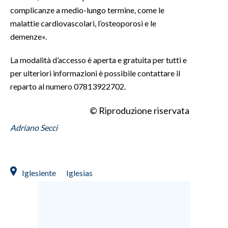
complicanze a medio-lungo termine, come le
INFO AZIENDE
malattie cardiovascolari, l’osteoporosi e le
demenze».
ABBONATI
ANNUNCI
La modalità d’accesso è aperta e gratuita per tutti e
NECROLOGI
per ulteriori informazioni è possibile contattare il
PUBBLICITÀ
reparto al numero 07813922702.
SPIAGGE
© Riproduzione riservata
STORE
Adriano Secci
Iglesiente
Iglesias