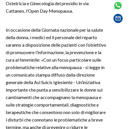
Ostetricia e Ginecologia del presidio in via
Cattaneo, l’Open Day Menopausa.
SPETTACOLI
GOSSIP
In occasione della Giornata nazionale per la salute
della donna, i medici ed il personale del reparto
SALUTE
saranno a disposizione delle pazienti con l’obiettivo
di promuovere l’informazione, la prevenzione e la
SARDEGNA TURISMO
cura al femminile: «Con un focus particolare sulle
problematiche relative alla menopausa - si legge in
SARDI NEL MONDO
un comunicato stampa diffuso dalla direzione
NOTIZIE
generale della Asl Sulcis Iglesiente - Un’iniziativa
EVENTI
importante che punta a sensibilizzare le donne sui
cambiamenti che accompagnano la menopausa e
#CARAUNIONE
sulle strategie comportamentali, diagnostiche e
terapeutiche che consentono non solo di migliorare
3 MINUTI CON
i disturbi che connotano le problematiche a breve
termine, ma anche di prevenire o ridurre le
INSULARITÀ