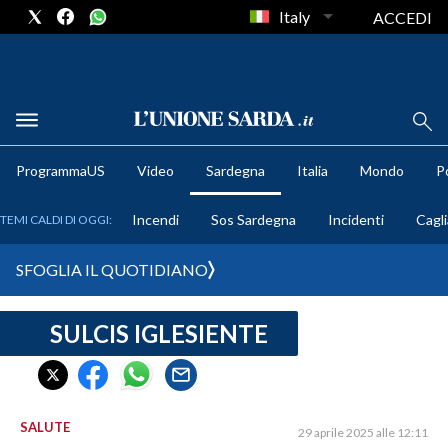
Italy
ACCEDI
METEO
ProgrammaUS
Video
Sardegna
Italia
Mondo
Po
COMUNI AL VOTO
Incendi
Sos Sardegna
Incidenti
Cagli
TEMI CALDI DI OGGI:
VIDEO
SFOGLIA IL QUOTIDIANO
FOTO
SULCIS IGLESIENTE
CRONACA SARDEGNA
CAGLIARI
PROVINCIA DI CAGLIARI
SULCIS IGLESIENTE
SALUTE
29 aprile 2025 alle 12:11