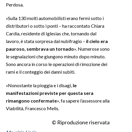
Perdosa.
INFO AZIENDE
«Sulla 130 molti automobilisti erano fermi sotto i
ABBONATI
distributori o sotto i ponti – ha raccontato Chiara
ANNUNCI
Cardia, residente di Iglesias che, tornando dal
NECROLOGI
lavoro, è stata sorpresa dal nubifragio –
il cielo era
pauroso, sembrava un tornado
». Numerose sono
PUBBLICITÀ
le segnalazioni che giungono minuto dopo minuto.
SPIAGGE
Sono ancora in corso le operazioni di rimozione dei
STORE
rami e il conteggio dei danni subiti.
«Nonostante la pioggia e i disagi,
le
manifestazioni previste per questa sera
rimangono confermate
», fa sapere l’assessore alla
Viabilità, Francesco Melis.
© Riproduzione riservata