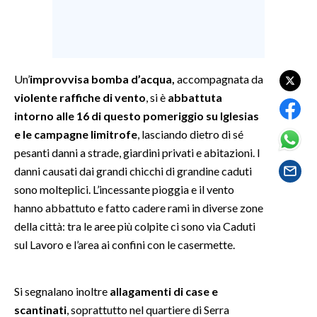
SPETTACOLI
GOSSIP
Un’
improvvisa bomba d’acqua,
accompagnata da
violente raffiche di vento
, si è
abbattuta
SALUTE
intorno alle 16 di questo pomeriggio su Iglesias
SARDEGNA TURISMO
e le campagne limitrofe
, lasciando dietro di sé
pesanti danni a strade, giardini privati e abitazioni. I
SARDI NEL MONDO
danni causati dai grandi chicchi di grandine caduti
sono molteplici. L’incessante pioggia e il vento
NOTIZIE
hanno abbattuto e fatto cadere rami in diverse zone
EVENTI
della città: tra le aree più colpite ci sono via Caduti
sul Lavoro e l’area ai confini con le casermette.
#CARAUNIONE
3 MINUTI CON
Si segnalano inoltre
allagamenti di case e
scantinati
, soprattutto nel quartiere di Serra
INSULARITÀ