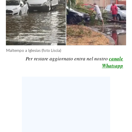
LAVORO
BANDI
SPORT IN SARDEGNA
SPORT
Maltempo a Iglesias (foto Liscia)
RISULTATI E CLASSIFICHE
Per restare aggiornato entra nel nostro
canale
CALCIO
Whatsapp
CALCIO REGIONALE
BASKET
VOLLEY
MOTORI
TENNIS
ALTRI SPORT
CULTURA