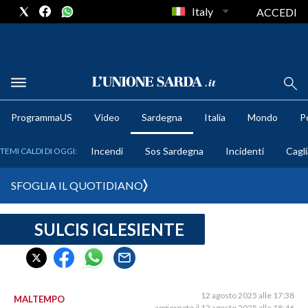
Italy
ACCEDI
METEO
ProgrammaUS
Video
Sardegna
Italia
Mondo
Po
COMUNI AL VOTO
Incendi
Sos Sardegna
Incidenti
Cagli
TEMI CALDI DI OGGI:
VIDEO
SFOGLIA IL QUOTIDIANO
FOTO
SULCIS IGLESIENTE
CRONACA SARDEGNA
CAGLIARI
PROVINCIA DI CAGLIARI
SULCIS IGLESIENTE
12 agosto 2025 alle 17:38
MALTEMPO
aggiornato il 12 agosto 2025 alle 18:46