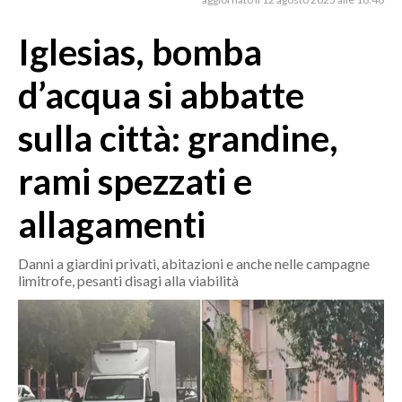
MEDIO CAMPIDANO
ORISTANO E PROVINCIA
Iglesias, bomba
SASSARI E PROVINCIA
d’acqua si abbatte
GALLURA
NUORO E PROVINCIA
sulla città: grandine,
OGLIASTRA
rami spezzati e
AGENDA
allagamenti
CRONACA
ITALIA
Danni a giardini privati, abitazioni e anche nelle campagne
MONDO
limitrofe, pesanti disagi alla viabilità
POLITICA
ECONOMIA
SERVIZI ALLE IMPRESE