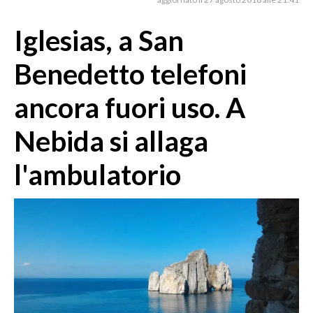
MEDIO CAMPIDANO
ORISTANO E PROVINCIA
Iglesias, a San
SASSARI E PROVINCIA
Benedetto telefoni
GALLURA
NUORO E PROVINCIA
ancora fuori uso. A
OGLIASTRA
Nebida si allaga
AGENDA
l'ambulatorio
CRONACA
ITALIA
MONDO
POLITICA
ECONOMIA
SERVIZI ALLE IMPRESE