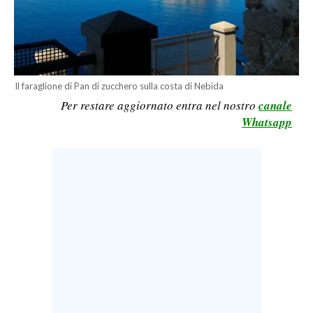
LAVORO
BANDI
SPORT IN SARDEGNA
Il faraglione di Pan di zucchero sulla costa di Nebida
Per restare aggiornato entra nel nostro
canale
SPORT
Whatsapp
RISULTATI E CLASSIFICHE
CALCIO
CALCIO REGIONALE
BASKET
VOLLEY
MOTORI
TENNIS
ALTRI SPORT
CULTURA