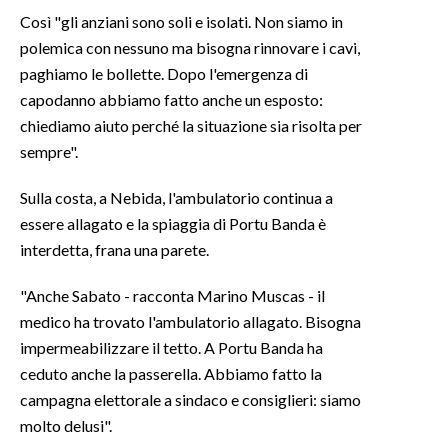
Così "gli anziani sono soli e isolati. Non siamo in
INFO AZIENDE
polemica con nessuno ma bisogna rinnovare i cavi,
paghiamo le bollette. Dopo l'emergenza di
ABBONATI
capodanno abbiamo fatto anche un esposto:
ANNUNCI
chiediamo aiuto perché la situazione sia risolta per
NECROLOGI
sempre".
PUBBLICITÀ
SPIAGGE
Sulla costa, a Nebida, l'ambulatorio continua a
essere allagato e la spiaggia di Portu Banda è
STORE
interdetta, frana una parete.
"Anche Sabato - racconta Marino Muscas - il
medico ha trovato l'ambulatorio allagato. Bisogna
impermeabilizzare il tetto. A Portu Banda ha
ceduto anche la passerella. Abbiamo fatto la
campagna elettorale a sindaco e consiglieri: siamo
molto delusi".