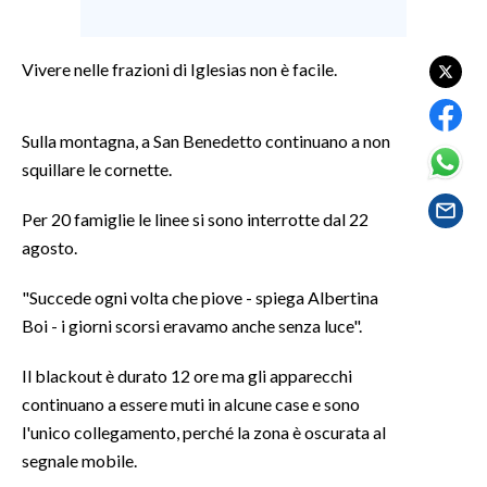
SPETTACOLI
Vivere nelle frazioni di Iglesias non è facile.
GOSSIP
Sulla montagna, a San Benedetto continuano a non
SALUTE
squillare le cornette.
SARDEGNA TURISMO
Per 20 famiglie le linee si sono interrotte dal 22
agosto.
SARDI NEL MONDO
NOTIZIE
"Succede ogni volta che piove - spiega Albertina
EVENTI
Boi - i giorni scorsi eravamo anche senza luce".
Il blackout è durato 12 ore ma gli apparecchi
#CARAUNIONE
continuano a essere muti in alcune case e sono
3 MINUTI CON
l'unico collegamento, perché la zona è oscurata al
segnale mobile.
INSULARITÀ