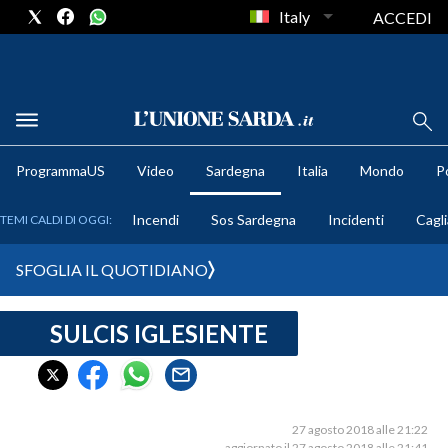
Italy
ACCEDI
METEO
ProgrammaUS
Video
Sardegna
Italia
Mondo
Po
COMUNI AL VOTO
Incendi
Sos Sardegna
Incidenti
Cagli
TEMI CALDI DI OGGI:
VIDEO
SFOGLIA IL QUOTIDIANO
FOTO
SULCIS IGLESIENTE
CRONACA SARDEGNA
CAGLIARI
PROVINCIA DI CAGLIARI
SULCIS IGLESIENTE
27 agosto 2018 alle 21:22
aggiornato il 27 agosto 2018 alle 21:41