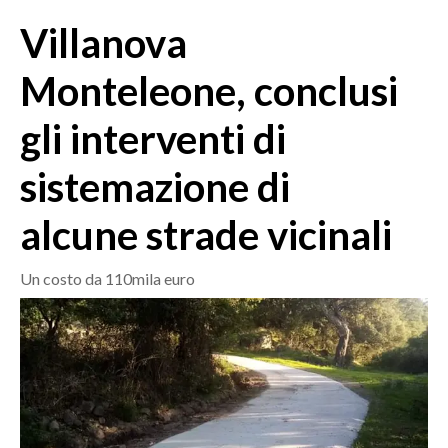
MEDIO CAMPIDANO
Villanova
ORISTANO E PROVINCIA
SASSARI E PROVINCIA
Monteleone, conclusi
GALLURA
gli interventi di
NUORO E PROVINCIA
OGLIASTRA
sistemazione di
AGENDA
alcune strade vicinali
CRONACA
ITALIA
Un costo da 110mila euro
MONDO
POLITICA
ECONOMIA
SERVIZI ALLE IMPRESE