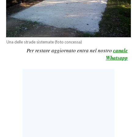
LAVORO
BANDI
SPORT IN SARDEGNA
Una delle strade sistemate (foto concessa)
SPORT
Per restare aggiornato entra nel nostro
canale
Whatsapp
RISULTATI E CLASSIFICHE
CALCIO
CALCIO REGIONALE
BASKET
VOLLEY
MOTORI
TENNIS
ALTRI SPORT
CULTURA