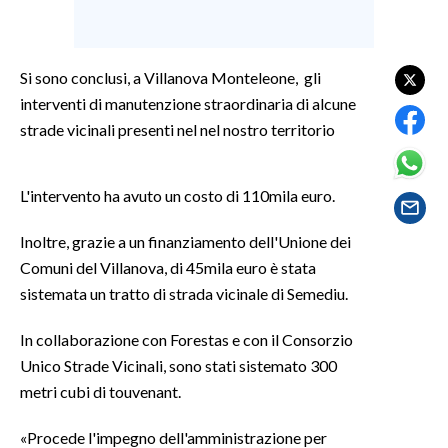
SPETTACOLI
Si sono conclusi, a Villanova Monteleone, gli
GOSSIP
interventi di manutenzione straordinaria di alcune
strade vicinali presenti nel nel nostro territorio
SALUTE
SARDEGNA TURISMO
L'intervento ha avuto un costo di 110mila euro.
SARDI NEL MONDO
Inoltre, grazie a un finanziamento dell'Unione dei
Comuni del Villanova, di 45mila euro è stata
NOTIZIE
sistemata un tratto di strada vicinale di Semediu.
EVENTI
In collaborazione con Forestas e con il Consorzio
#CARAUNIONE
Unico Strade Vicinali, sono stati sistemato 300
metri cubi di touvenant.
3 MINUTI CON
«Procede l'impegno dell'amministrazione per
INSULARITÀ