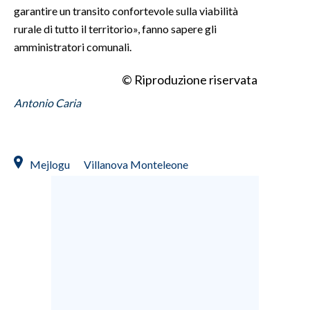
garantire un transito confortevole sulla viabilità
rurale di tutto il territorio», fanno sapere gli
INFO AZIENDE
amministratori comunali.
ABBONATI
ANNUNCI
© Riproduzione riservata
NECROLOGI
Antonio Caria
PUBBLICITÀ
SPIAGGE
STORE
Mejlogu
Villanova Monteleone