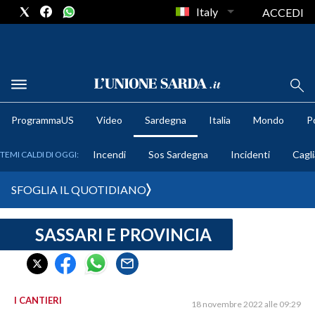
Italy
ACCEDI
METEO
ProgrammaUS
Video
Sardegna
Italia
Mondo
Po
COMUNI AL VOTO
Incendi
Sos Sardegna
Incidenti
Cagli
TEMI CALDI DI OGGI:
VIDEO
SFOGLIA IL QUOTIDIANO
FOTO
SASSARI E PROVINCIA
CRONACA SARDEGNA
CAGLIARI
PROVINCIA DI CAGLIARI
SULCIS IGLESIENTE
I CANTIERI
18 novembre 2022 alle 09:29