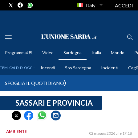
Italy
ACCEDI
METEO
ProgrammaUS
Video
Sardegna
Italia
Mondo
Po
COMUNI AL VOTO
Incendi
Sos Sardegna
Incidenti
Cagli
TEMI CALDI DI OGGI:
VIDEO
SFOGLIA IL QUOTIDIANO
FOTO
SASSARI E PROVINCIA
CRONACA SARDEGNA
CAGLIARI
PROVINCIA DI CAGLIARI
SULCIS IGLESIENTE
AMBIENTE
02 maggio 2026 alle 17:18