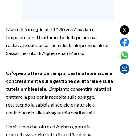
SPETTACOLI
GOSSIP
Martedì 5 maggio alle 10.30 verrà avviato
l’impianto per il trattamento della posidonia
SALUTE
realizzato dal Consorzio industriale provinciale di
Sassari nel sito di Alghero-San Marco.
SARDEGNA TURISMO
SARDI NEL MONDO
Un’opera attesa da tempo, destinata a incidere
concretamente sulla gestione del litorale e sulla
NOTIZIE
tutela ambientale.
L’impianto consentirà infatti di
EVENTI
trattare la posidonia raccolta sulle spiagge,
restituendo la sabbia al suo ciclo naturale e
#CARAUNIONE
contribuendo alla salvaguardia degli arenili.
3 MINUTI CON
Un sistema che, oltre ad Alghero, potrà in
prospettiva servire tutto il nord Sardegna,
INSULARITÀ