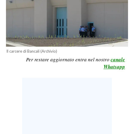
LAVORO
BANDI
SPORT IN SARDEGNA
SPORT
Il carcere di Bancali (Archivio)
RISULTATI E CLASSIFICHE
Per restare aggiornato entra nel nostro
canale
CALCIO
Whatsapp
CALCIO REGIONALE
BASKET
VOLLEY
MOTORI
TENNIS
ALTRI SPORT
CULTURA