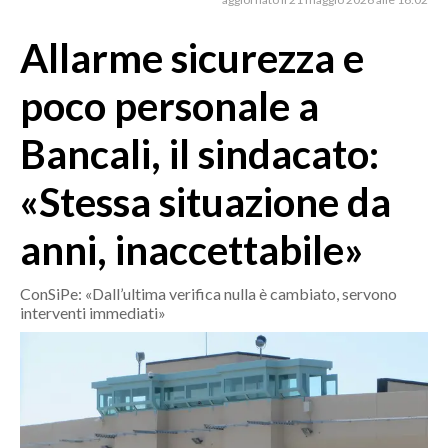
MEDIO CAMPIDANO
ORISTANO E PROVINCIA
Allarme sicurezza e
SASSARI E PROVINCIA
poco personale a
GALLURA
NUORO E PROVINCIA
Bancali, il sindacato:
OGLIASTRA
«Stessa situazione da
AGENDA
anni, inaccettabile»
CRONACA
ITALIA
ConSiPe: «Dall’ultima verifica nulla è cambiato, servono
MONDO
interventi immediati»
POLITICA
ECONOMIA
SERVIZI ALLE IMPRESE