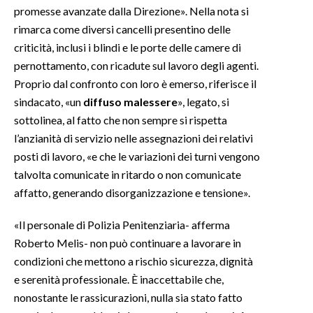
promesse avanzate dalla Direzione». Nella nota si
rimarca come diversi cancelli presentino delle
INFO AZIENDE
criticità, inclusi i blindi e le porte delle camere di
ABBONATI
pernottamento, con ricadute sul lavoro degli agenti.
ANNUNCI
Proprio dal confronto con loro è emerso, riferisce il
NECROLOGI
sindacato, «un
diffuso malessere
», legato, si
PUBBLICITÀ
sottolinea, al fatto che non sempre si rispetta
SPIAGGE
l’anzianità di servizio nelle assegnazioni dei relativi
posti di lavoro, «e che le variazioni dei turni vengono
STORE
talvolta comunicate in ritardo o non comunicate
affatto, generando disorganizzazione e tensione».
«Il personale di Polizia Penitenziaria- afferma
Roberto Melis- non può continuare a lavorare in
condizioni che mettono a rischio sicurezza, dignità
e serenità professionale. È inaccettabile che,
nonostante le rassicurazioni, nulla sia stato fatto