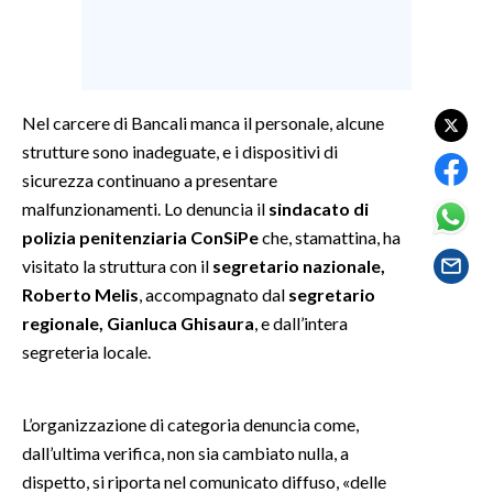
SPETTACOLI
GOSSIP
Nel carcere di Bancali manca il personale, alcune
strutture sono inadeguate, e i dispositivi di
SALUTE
sicurezza continuano a presentare
SARDEGNA TURISMO
malfunzionamenti. Lo denuncia il
sindacato di
polizia penitenziaria ConSiPe
che, stamattina, ha
SARDI NEL MONDO
visitato la struttura con il
segretario nazionale,
Roberto Melis
, accompagnato dal
segretario
NOTIZIE
regionale, Gianluca Ghisaura
, e dall’intera
EVENTI
segreteria locale.
#CARAUNIONE
L’organizzazione di categoria denuncia come,
3 MINUTI CON
dall’ultima verifica, non sia cambiato nulla, a
dispetto, si riporta nel comunicato diffuso, «delle
INSULARITÀ