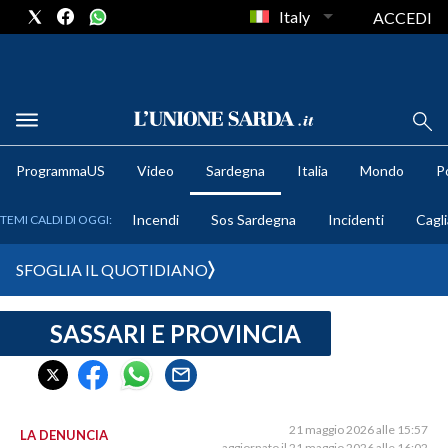
Italy
ACCEDI
METEO
ProgrammaUS
Video
Sardegna
Italia
Mondo
Po
COMUNI AL VOTO
Incendi
Sos Sardegna
Incidenti
Cagli
TEMI CALDI DI OGGI:
VIDEO
SFOGLIA IL QUOTIDIANO
FOTO
SASSARI E PROVINCIA
CRONACA SARDEGNA
CAGLIARI
PROVINCIA DI CAGLIARI
SULCIS IGLESIENTE
21 maggio 2026 alle 15:57
LA DENUNCIA
aggiornato il 21 maggio 2026 alle 16:02