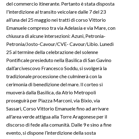
del commercio itinerante. Pertanto è stata disposta
l'interdizione al transito veicolare dalle 7 del 23
INFO AZIENDE
all’una del 25 maggio nei tratti di corso Vittorio
ABBONATI
Emanuele compreso tra via Adelasia e via Mare, con
ANNUNCI
chiusura di alcune intersezioni: Azuni, Petronia-
NECROLOGI
Petronia/Josto-Cavour/CVE- Cavour/Libio. Lunedì
PUBBLICITÀ
25 al termine della celebrazione del solenne
Pontificale presieduto nella Basilica di San Gavino
SPIAGGE
dall’arcivescovo Francesco Soddu, si svolgerà la
STORE
tradizionale processione che culminerà con la
cerimonia di benedizione del mare. Il corteo si
muoverà dalla Basilica, da Atrio Metropoli
proseguirà per Piazza Marconi, via Bixio, via
Sassari, Corso Vittorio Emanuele fino ad arrivare
all'area verde attigua alla Torre Aragonese per il
discorso di fede alla comunità. Dalle 9 e sino a fine
evento, si dispone l’interdizione della sosta