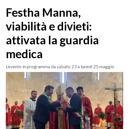
MEDIO CAMPIDANO
Festha Manna,
ORISTANO E PROVINCIA
SASSARI E PROVINCIA
viabilità e divieti:
GALLURA
attivata la guardia
NUORO E PROVINCIA
OGLIASTRA
medica
AGENDA
L’evento in programma da sabato 23 a lunedì 25 maggio
CRONACA
ITALIA
MONDO
POLITICA
ECONOMIA
SERVIZI ALLE IMPRESE