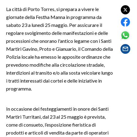
La città di Porto Torres, si prepara a vivere le
SPETTACOLI
giornate della Festha Manna in programma da
sabato 23 a lunedì 25 maggio. Per assicurare il
GOSSIP
regolare svolgimento delle manifestazioni e delle
processioni che onorano l'antico legame con i Santi
SALUTE
Martiri Gavino, Proto e Gianuario, il Comando della
Polizia locale ha emesso le apposite ordinanze che
SARDEGNA TURISMO
prevedono modifiche alla circolazione stradale,
SARDI NEL MONDO
interdizioni al transito e/o alla sosta veicolare lungo
i tratti interessati dai cortei e delle iniziative in
NOTIZIE
programma.
EVENTI
#CARAUNIONE
In occasione dei festeggiamenti in onore dei Santi
Martiri Turritani, dal 23 al 25 maggio è prevista,
3 MINUTI CON
come di consueto, l’esposizione fieristica di
prodotti e articoli di vendita da parte di operatori
INSULARITÀ