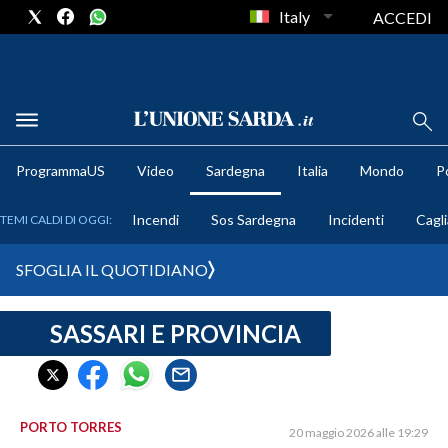
Italy
ACCEDI
METEO
ProgrammaUS
Video
Sardegna
Italia
Mondo
Po
COMUNI AL VOTO
Incendi
Sos Sardegna
Incidenti
Cagli
TEMI CALDI DI OGGI:
VIDEO
SFOGLIA IL QUOTIDIANO
FOTO
SASSARI E PROVINCIA
CRONACA SARDEGNA
CAGLIARI
PROVINCIA DI CAGLIARI
SULCIS IGLESIENTE
PORTO TORRES
20 maggio 2026 alle 19:29