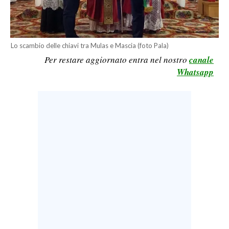
LAVORO
BANDI
Lo scambio delle chiavi tra Mulas e Mascia (foto Pala)
SPORT IN SARDEGNA
Per restare aggiornato entra nel nostro
canale
Whatsapp
SPORT
RISULTATI E CLASSIFICHE
CALCIO
CALCIO REGIONALE
BASKET
VOLLEY
MOTORI
TENNIS
ALTRI SPORT
CULTURA