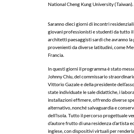
National Cheng Kung University (Taiwan).
SPETTACOLI
Saranno dieci giorni di incontri residenzial
GOSSIP
giovani professionisti e studenti da tutto 
architetti paesaggisti sardi che avranno la 
SALUTE
provenienti da diverse latitudini, come Me
Francia.
SARDEGNA TURISMO
In questi giorni il programma è stato messo
SARDI NEL MONDO
Johnny Chiu, del commissario straordinari
NOTIZIE
Vittorio Gazale e della presidente dell’as
EVENTI
state individuate le sale didattiche, i labora
installazioni effimere, offrendo diverse sp
#CARAUNIONE
alternativo, nonché salvaguardia e conse
dell’Isola. Tutto il percorso progettuale 
3 MINUTI CON
d’autore frutto di una residenza d’artista e
inglese, con dispositivi virtuali per renderla
INSULARITÀ