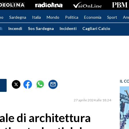
eo
Sardegna
Italia
Mondo
Politica
Economia
Sport
An
I:
Incendi
Sos Sardegna
Incidenti
Cagliari Calcio
IL C
27 aprile 2024 alle 18:24
ale di architettura