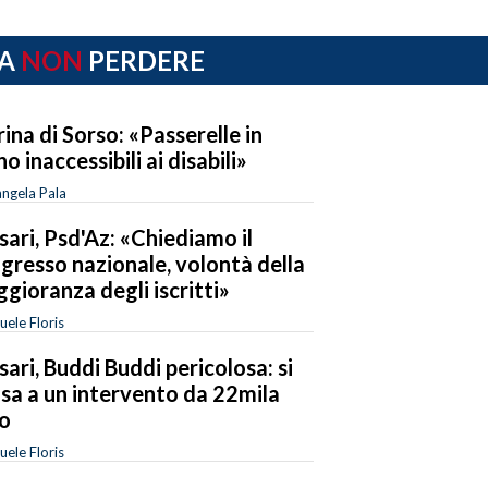
A
NON
PERDERE
ina di Sorso: «Passerelle in
no inaccessibili ai disabili»
ngela Pala
sari, Psd'Az: «Chiediamo il
gresso nazionale, volontà della
gioranza degli iscritti»
ele Floris
sari, Buddi Buddi pericolosa: si
sa a un intervento da 22mila
o
ele Floris