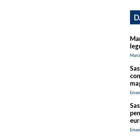
D
Mar
leg
Maria
Sas
con
mag
Emanu
Sas
pen
eur
Emanu