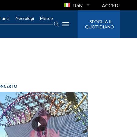
Italy
ACCEDI
nunci
Necrologi
Meteo
SFOGLIA IL
QUOTIDIANO
ONCERTO