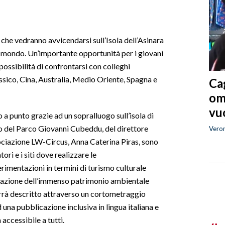
i che vedranno avvicendarsi sull’Isola dell’Asinara
il mondo. Un’importante opportunità per i giovani
possibilità di confrontarsi con colleghi
ssico, Cina, Australia, Medio Oriente, Spagna e
Cag
om
vuo
 a punto grazie ad un sopralluogo sull’isola di
o del Parco Giovanni Cubeddu, del direttore
Vero
sociazione LW-Circus, Anna Caterina Piras, sono
tori e i siti dove realizzare le
erimentazioni in termini di turismo culturale
rvazione dell’immenso patrimonio ambientale
verrà descritto attraverso un cortometraggio
d una pubblicazione inclusiva in lingua italiana e
 accessibile a tutti.