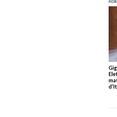
FIOR
Gig
Ele
mat
d’It