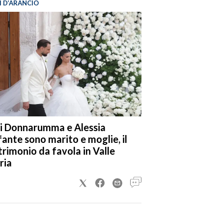
I D’ARANCIO
i Donnarumma e Alessia
fante sono marito e moglie, il
rimonio da favola in Valle
ria