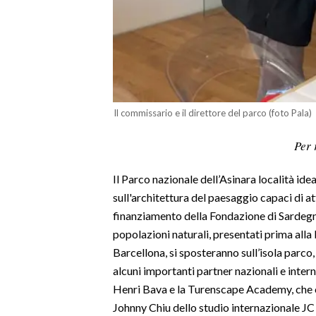
LAVORO
BANDI
SPORT IN SARDEGNA
SPORT
Il commissario e il direttore del parco (foto Pala)
RISULTATI E CLASSIFICHE
Per 
CALCIO
CALCIO REGIONALE
Il Parco nazionale dell’Asinara località idea
BASKET
sull'architettura del paesaggio capaci di at
finanziamento della Fondazione di Sardegna, 
VOLLEY
popolazioni naturali, presentati prima alla 
MOTORI
Barcellona, si sposteranno sull’isola parco
TENNIS
alcuni importanti partner nazionali e inter
ALTRI SPORT
Henri Bava e la Turenscape Academy, che o
Johnny Chiu dello studio internazionale JC
CULTURA