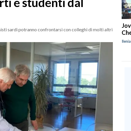
rti e studenti dal
Jov
nisti sardi potranno confrontarsi con colleghi di molti altri
Che
Ileni