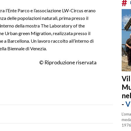
#
tra l’Ente Parco e l’associazione LW-Circus erano
ienza delle popolazioni naturali, prima presso il
l’interno della mostra The Laboratory of the
 The Urban green Migration, realizzata presso il
 a Barcellona. Un lavoro raccolto all’interno di
ella Biennale di Venezia.
© Riproduzione riservata
Vi
Mu
ne
-
V
L’oma
medag
1976