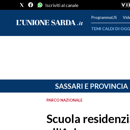
Iscriviti al canale
ProgrammaUS
Vid
TEMI CALDI DI OGG
METEO
COMUNI AL VOTO
VIDEO
FOTO
SASSARI E PROVINCIA
CRONACA SARDEGNA
PARCO NAZIONALE
CAGLIARI
Scuola residenzi
PROVINCIA DI CAGLIARI
SULCIS IGLESIENTE