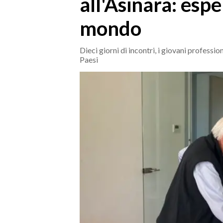
all'Asinara: espe
MEDIO CAMPIDANO
ORISTANO E PROVINCIA
mondo
SASSARI E PROVINCIA
GALLURA
Dieci giorni di incontri, i giovani professio
Paesi
NUORO E PROVINCIA
OGLIASTRA
AGENDA
CRONACA
ITALIA
MONDO
POLITICA
ECONOMIA
SERVIZI ALLE IMPRESE