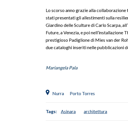
Lo scorso anno grazie alla collaborazione 
INFO AZIENDE
stati presentati gli allestimenti sulla resil
ABBONATI
Giardino delle Sculture di Carlo Scarpa, al
ANNUNCI
Future, a Venezia, e poi nell’installazione
NECROLOGI
prestigioso Padiglione di Mies van der Rohe
due cataloghi inseriti nelle pubblicazioni d
PUBBLICITÀ
SPIAGGE
STORE
Mariangela Pala
Nurra
Porto Torres
Tags:
Asinara
architettura