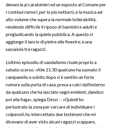
denuncia ai carabinieri ed un esposto al Comune per
i continui rumori, per lo più notturni, e la musica ad
INFO AZIENDE
alto volume che supera la normale tollerabilità,
ABBONATI
rendendo difficile il riposo di bambini e adulti e
ANNUNCI
pregiudicando la quiete pubblica. A questo si
NECROLOGI
aggiunge il lancio di pietre alle finestre, e una
PUBBLICITÀ
sassaiola tra ragazzi.
SPIAGGE
L’ultimo episodio di vandalismo risale proprio a
STORE
sabato scorso. «Alle 21.30 qualcuno ha suonato il
campanello e subito dopo si è sentito un forte
rumore sulla porta di casa, presa a calci dall’esterno
da qualcuno che ha lasciato segni evidenti, dandosi
poi alla fuga», spiega Dessì - . «Quindi ho
perlustrato la zona per cercare di individuare i
colpevoli, ho intercettato due testimoni che mi
dicevano di aver visto alcuni ragazzi scappare,