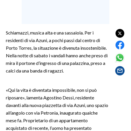
SPETTACOLI
GOSSIP
Schiamazzi, musica alta e una sassaiola. Per i
residenti di via Azuni, a pochi passi dal centro di
SALUTE
Porto Torres, la situazione è divenuta insostenibile.
SARDEGNA TURISMO
Nella notte di sabato i vandali hanno anche preso di
mira il portone d’ingresso di una palazzina, preso a
SARDI NEL MONDO
calci da una banda di ragazzi.
NOTIZIE
EVENTI
«Qui la vita è diventata impossibile, non si può
riposare», lamenta Agostino Dessì, residente
#CARAUNIONE
davanti alla nuova piazzetta di via Azuni, uno spazio
all’angolo con via Petronia, inaugurato qualche
3 MINUTI CON
mese fa. Proprietario di un appartamento
acquistato di recente, l’uomo ha presentato
INSULARITÀ