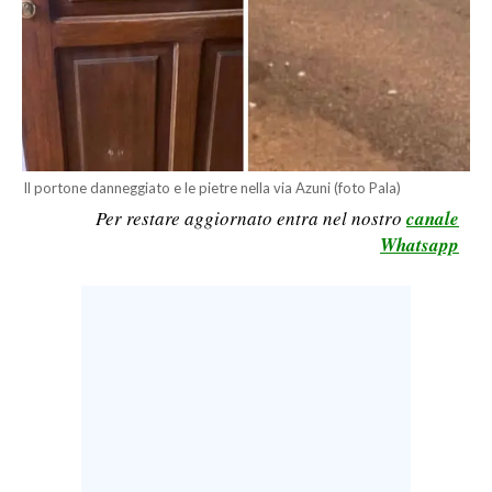
LAVORO
BANDI
SPORT IN SARDEGNA
SPORT
Il portone danneggiato e le pietre nella via Azuni (foto Pala)
RISULTATI E CLASSIFICHE
Per restare aggiornato entra nel nostro
canale
CALCIO
Whatsapp
CALCIO REGIONALE
BASKET
VOLLEY
MOTORI
TENNIS
ALTRI SPORT
CULTURA