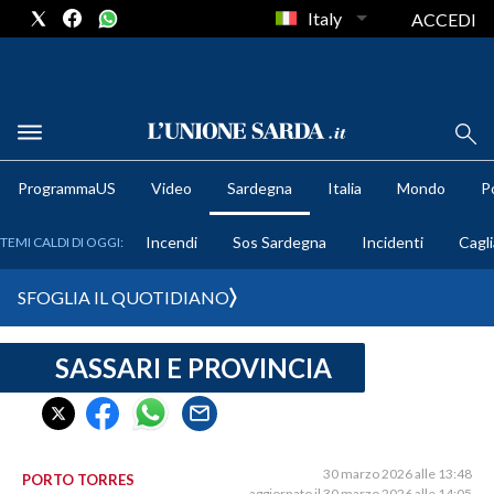
Italy
ACCEDI
METEO
ProgrammaUS
Video
Sardegna
Italia
Mondo
Po
COMUNI AL VOTO
Incendi
Sos Sardegna
Incidenti
Cagli
TEMI CALDI DI OGGI:
VIDEO
SFOGLIA IL QUOTIDIANO
FOTO
SASSARI E PROVINCIA
CRONACA SARDEGNA
CAGLIARI
PROVINCIA DI CAGLIARI
SULCIS IGLESIENTE
30 marzo 2026 alle 13:48
PORTO TORRES
aggiornato il 30 marzo 2026 alle 14:05