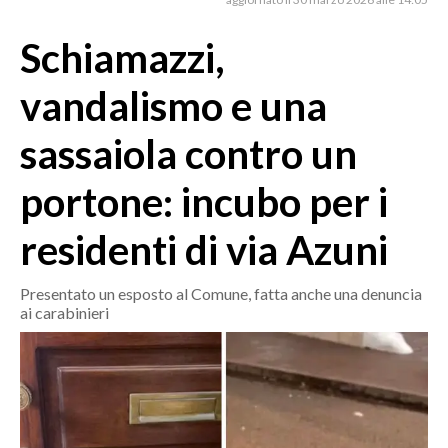
MEDIO CAMPIDANO
ORISTANO E PROVINCIA
Schiamazzi,
SASSARI E PROVINCIA
vandalismo e una
GALLURA
NUORO E PROVINCIA
sassaiola contro un
OGLIASTRA
portone: incubo per i
AGENDA
residenti di via Azuni
CRONACA
ITALIA
Presentato un esposto al Comune, fatta anche una denuncia
MONDO
ai carabinieri
POLITICA
ECONOMIA
SERVIZI ALLE IMPRESE