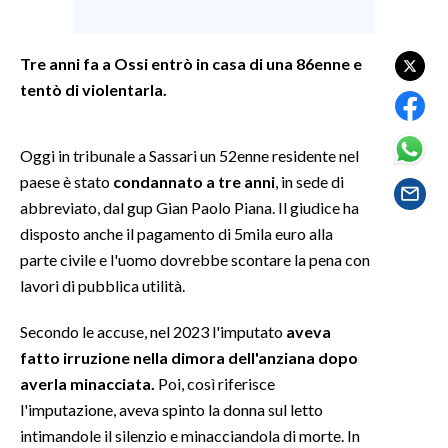
SPETTACOLI
Tre anni fa a Ossi entrò in casa di una 86enne e
tentò di violentarla.
GOSSIP
SALUTE
Oggi in tribunale a Sassari un 52enne residente nel
paese è stato
condannato a tre anni
, in sede di
SARDEGNA TURISMO
abbreviato, dal gup Gian Paolo Piana. Il giudice ha
disposto anche il pagamento di 5mila euro alla
SARDI NEL MONDO
parte civile e l'uomo dovrebbe scontare la pena con
NOTIZIE
lavori di pubblica utilità.
EVENTI
Secondo le accuse, nel 2023 l'imputato
aveva
#CARAUNIONE
fatto irruzione nella dimora dell'anziana dopo
averla minacciata.
Poi, così riferisce
3 MINUTI CON
l'imputazione, aveva spinto la donna sul letto
intimandole il silenzio e minacciandola di morte. In
INSULARITÀ