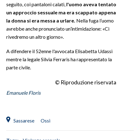
seguito, coi pantaloni calati,
l'uomo aveva tentato
un approccio sessuale ma era scappato appena
INFO AZIENDE
la donna si era messa a urlare.
Nella fuga l’uomo
ABBONATI
avrebbe anche pronunciato un’intimidazione: «Ci
ANNUNCI
rivedremo un altro giorno».
NECROLOGI
A difendere il 52enne l'avvocata Elisabetta Udassi
PUBBLICITÀ
mentre la legale Silvia Ferraris ha rappresentato la
SPIAGGE
parte civile.
STORE
© Riproduzione riservata
Emanuele Floris
Sassarese
Ossi