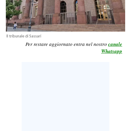
LAVORO
BANDI
SPORT IN SARDEGNA
Il tribunale di Sassari
Per restare aggiornato entra nel nostro
canale
SPORT
Whatsapp
RISULTATI E CLASSIFICHE
CALCIO
CALCIO REGIONALE
BASKET
VOLLEY
MOTORI
TENNIS
ALTRI SPORT
CULTURA