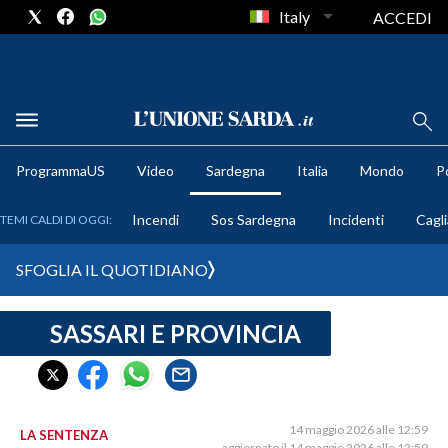
Italy
ACCEDI
METEO
ProgrammaUS
Video
Sardegna
Italia
Mondo
Po
COMUNI AL VOTO
Incendi
Sos Sardegna
Incidenti
Cagli
TEMI CALDI DI OGGI:
VIDEO
SFOGLIA IL QUOTIDIANO
FOTO
SASSARI E PROVINCIA
CRONACA SARDEGNA
CAGLIARI
PROVINCIA DI CAGLIARI
SULCIS IGLESIENTE
14 maggio 2026 alle 12:59
LA SENTENZA
aggiornato il 14 maggio 2026 alle 12:59