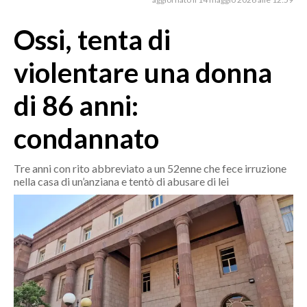
MEDIO CAMPIDANO
ORISTANO E PROVINCIA
Ossi, tenta di
SASSARI E PROVINCIA
violentare una donna
GALLURA
NUORO E PROVINCIA
di 86 anni:
OGLIASTRA
condannato
AGENDA
CRONACA
Tre anni con rito abbreviato a un 52enne che fece irruzione
nella casa di un’anziana e tentò di abusare di lei
ITALIA
MONDO
POLITICA
ECONOMIA
SERVIZI ALLE IMPRESE