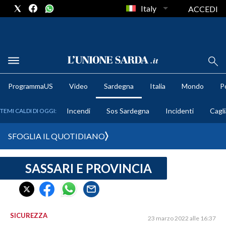
Italy
ACCEDI
METEO
ProgrammaUS
Video
Sardegna
Italia
Mondo
Po
COMUNI AL VOTO
Incendi
Sos Sardegna
Incidenti
Cagli
TEMI CALDI DI OGGI:
VIDEO
SFOGLIA IL QUOTIDIANO
FOTO
SASSARI E PROVINCIA
CRONACA SARDEGNA
CAGLIARI
PROVINCIA DI CAGLIARI
SULCIS IGLESIENTE
SICUREZZA
23 marzo 2022 alle 16:37