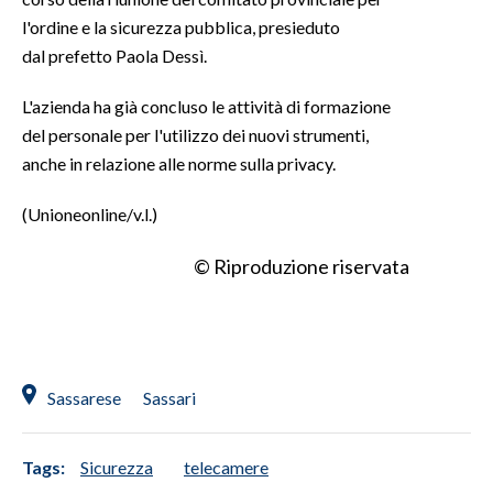
l'ordine e la sicurezza pubblica, presieduto
INFO AZIENDE
dal prefetto Paola Dessì.
ABBONATI
L'azienda ha già concluso le attività di formazione
ANNUNCI
del personale per l'utilizzo dei nuovi strumenti,
NECROLOGI
anche in relazione alle norme sulla privacy.
PUBBLICITÀ
(Unioneonline/v.l.)
SPIAGGE
STORE
© Riproduzione riservata
Sassarese
Sassari
Tags:
Sicurezza
telecamere