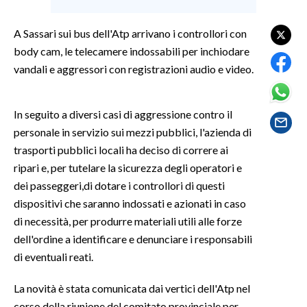
SPETTACOLI
A Sassari sui bus dell'Atp arrivano i controllori con
body cam, le telecamere indossabili per inchiodare
GOSSIP
vandali e aggressori con registrazioni audio e video.
SALUTE
In seguito a diversi casi di aggressione contro il
SARDEGNA TURISMO
personale in servizio sui mezzi pubblici, l'azienda di
trasporti pubblici locali ha deciso di correre ai
SARDI NEL MONDO
ripari e, per tutelare la sicurezza degli operatori e
NOTIZIE
dei passeggeri,di dotare i controllori di questi
dispositivi che saranno indossati e azionati in caso
EVENTI
di necessità, per produrre materiali utili alle forze
#CARAUNIONE
dell'ordine a identificare e denunciare i responsabili
di eventuali reati.
3 MINUTI CON
La novità è stata comunicata dai vertici dell'Atp nel
INSULARITÀ
corso della riunione del comitato provinciale per