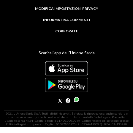
MODIFICA IMPOSTAZIONI PRIVACY
INFORMATIVA COMMENTI
CORPORATE
Scarica l'app de L'Unione Sarda
2021 L'Unione Sarda S.p.A. Tutti i diritti riservati. É vietata la riproduzione, anche parziale e
con qualsiasi mezzo, di tutti i materiali del sito. | Indirizzo della Sede Legale: Piazzetta
L'Unione Sarda nr. 24 | Capitale sociale 11.400.000,00 i.v. | Codice Fiscale ed iscrizione presso
l'Ufficio Registro Imprese di Cagliari 01687830925 (P.I. 02544190925) | REA: CA-136248