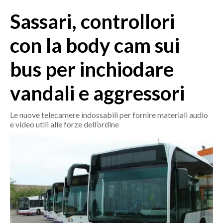
MEDIO CAMPIDANO
Sassari, controllori
ORISTANO E PROVINCIA
SASSARI E PROVINCIA
con la body cam sui
GALLURA
bus per inchiodare
NUORO E PROVINCIA
OGLIASTRA
vandali e aggressori
AGENDA
Le nuove telecamere indossabili per fornire materiali audio
CRONACA
e video utili alle forze dell’ordine
ITALIA
MONDO
POLITICA
ECONOMIA
SERVIZI ALLE IMPRESE