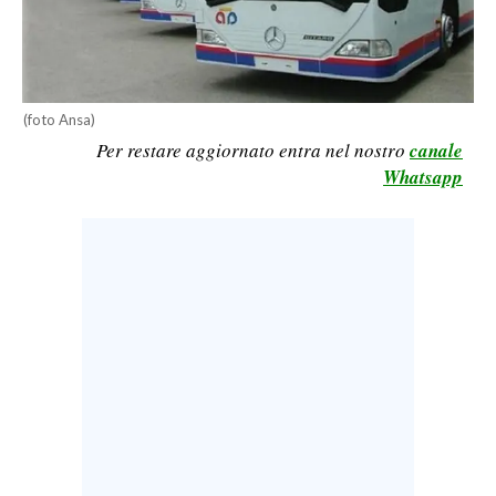
LAVORO
BANDI
SPORT IN SARDEGNA
(foto Ansa)
Per restare aggiornato entra nel nostro
canale
SPORT
Whatsapp
RISULTATI E CLASSIFICHE
CALCIO
CALCIO REGIONALE
BASKET
VOLLEY
MOTORI
TENNIS
ALTRI SPORT
CULTURA