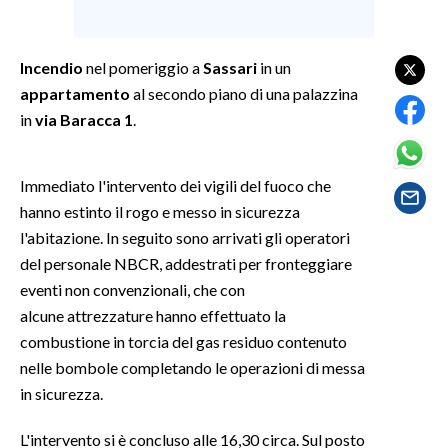
SPETTACOLI
Incendio
nel pomeriggio a
Sassari
in un
GOSSIP
appartamento
al secondo piano di una palazzina
in
via Baracca 1
.
SALUTE
Immediato l'intervento dei vigili del fuoco che
SARDEGNA TURISMO
hanno estinto il rogo e messo in sicurezza
SARDI NEL MONDO
l'abitazione. In seguito sono arrivati gli operatori
del personale NBCR, addestrati per fronteggiare
NOTIZIE
eventi non convenzionali, che con
EVENTI
alcune attrezzature hanno effettuato la
combustione in torcia del gas residuo contenuto
#CARAUNIONE
nelle bombole completando le operazioni di messa
in sicurezza.
3 MINUTI CON
L'intervento si è concluso alle 16,30 circa. Sul posto
INSULARITÀ