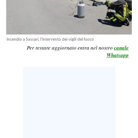
LAVORO
BANDI
SPORT IN SARDEGNA
Incendio a Sassari, l'intervento dei vigili del fuoco
Per restare aggiornato entra nel nostro
canale
SPORT
Whatsapp
RISULTATI E CLASSIFICHE
CALCIO
CALCIO REGIONALE
BASKET
VOLLEY
MOTORI
TENNIS
ALTRI SPORT
CULTURA