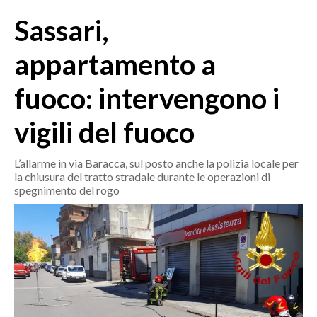
MEDIO CAMPIDANO
Sassari,
ORISTANO E PROVINCIA
SASSARI E PROVINCIA
appartamento a
GALLURA
fuoco: intervengono i
NUORO E PROVINCIA
OGLIASTRA
vigili del fuoco
AGENDA
L’allarme in via Baracca, sul posto anche la polizia locale per
CRONACA
la chiusura del tratto stradale durante le operazioni di
spegnimento del rogo
ITALIA
MONDO
POLITICA
ECONOMIA
SERVIZI ALLE IMPRESE