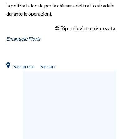
la polizia la locale per la chiusura del tratto stradale
INFO AZIENDE
durante le operazioni.
ABBONATI
© Riproduzione riservata
ANNUNCI
Emanuele Floris
NECROLOGI
PUBBLICITÀ
SPIAGGE
Sassarese
Sassari
STORE