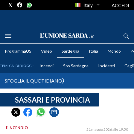
Italy
ACCEDI
METEO
ProgrammaUS
Video
Sardegna
Italia
Mondo
Po
COMUNI AL VOTO
Incendi
Sos Sardegna
Incidenti
Cagli
TEMI CALDI DI OGGI:
VIDEO
SFOGLIA IL QUOTIDIANO
FOTO
SASSARI E PROVINCIA
CRONACA SARDEGNA
CAGLIARI
PROVINCIA DI CAGLIARI
SULCIS IGLESIENTE
L’INCENDIO
21 maggio 2026 alle 19:50