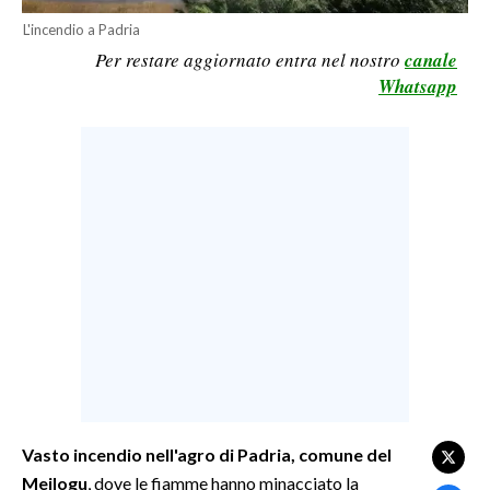
L'incendio a Padria
LAVORO
Per restare aggiornato entra nel nostro
canale
BANDI
Whatsapp
SPORT IN SARDEGNA
SPORT
RISULTATI E CLASSIFICHE
CALCIO
CALCIO REGIONALE
BASKET
VOLLEY
MOTORI
TENNIS
ALTRI SPORT
Vasto incendio nell'agro di Padria, comune del
Meilogu
, dove le fiamme hanno minacciato la
CULTURA