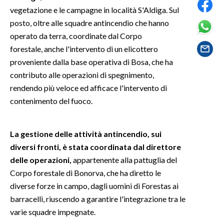
vegetazione e le campagne in località S'Aldiga. Sul
SPETTACOLI
posto, oltre alle squadre antincendio che hanno
operato da terra, coordinate dal Corpo
GOSSIP
forestale, anche l'intervento di un elicottero
proveniente dalla base operativa di Bosa, che ha
SALUTE
contributo alle operazioni di spegnimento,
rendendo più veloce ed afficace l'intervento di
SARDEGNA TURISMO
contenimento del fuoco.
SARDI NEL MONDO
La gestione delle attività antincendio, sui
NOTIZIE
diversi fronti, è stata coordinata dal direttore
EVENTI
delle operazioni,
appartenente alla pattuglia del
Corpo forestale di Bonorva, che ha diretto le
#CARAUNIONE
diverse forze in campo, dagli uomini di Forestas ai
3 MINUTI CON
barracelli, riuscendo a garantire l'integrazione tra le
varie squadre impegnate.
INSULARITÀ