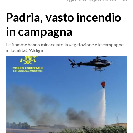
MEDIO CAMPIDANO
ORISTANO E PROVINCIA
Padria, vasto incendio
SASSARI E PROVINCIA
in campagna
GALLURA
NUORO E PROVINCIA
Le fiamme hanno minacciato la vegetazione e le campagne
OGLIASTRA
in località S'Aldiga
AGENDA
CRONACA
ITALIA
MONDO
POLITICA
ECONOMIA
SERVIZI ALLE IMPRESE