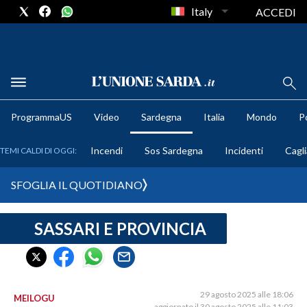
Italy
ACCEDI
METEO
ProgrammaUS
Video
Sardegna
Italia
Mondo
Po
COMUNI AL VOTO
Incendi
Sos Sardegna
Incidenti
Cagli
TEMI CALDI DI OGGI:
VIDEO
SFOGLIA IL QUOTIDIANO
FOTO
SASSARI E PROVINCIA
CRONACA SARDEGNA
CAGLIARI
PROVINCIA DI CAGLIARI
SULCIS IGLESIENTE
29 agosto 2025 alle 18:06
MEILOGU
aggiornato il 30 agosto 2025 alle 11:03