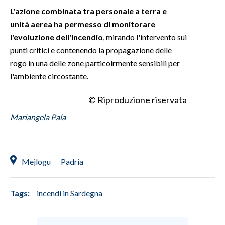
L'azione combinata tra personale a terra e
INFO AZIENDE
unità aerea ha permesso di monitorare
l'evoluzione dell'incendio
, mirando l'intervento sui
ABBONATI
punti critici e contenendo la propagazione delle
ANNUNCI
rogo in una delle zone particolrmente sensibili per
NECROLOGI
l'ambiente circostante.
PUBBLICITÀ
SPIAGGE
© Riproduzione riservata
STORE
Mariangela Pala
Mejlogu
Padria
Tags:
incendi in Sardegna