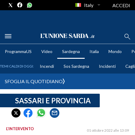
Italy
ACCEDI
METEO
ProgrammaUS
Video
Sardegna
Italia
Mondo
Po
COMUNI AL VOTO
Incendi
Sos Sardegna
Incidenti
Cagli
TEMI CALDI DI OGGI:
VIDEO
SFOGLIA IL QUOTIDIANO
FOTO
SASSARI E PROVINCIA
CRONACA SARDEGNA
CAGLIARI
PROVINCIA DI CAGLIARI
SULCIS IGLESIENTE
L’INTERVENTO
01 ottobre 2022 alle 13:09