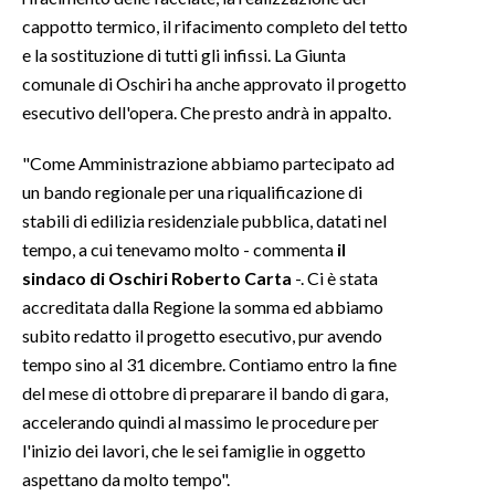
cappotto termico, il rifacimento completo del tetto
INFO AZIENDE
e la sostituzione di tutti gli infissi. La Giunta
ABBONATI
comunale di Oschiri ha anche approvato il progetto
esecutivo dell'opera. Che presto andrà in appalto.
ANNUNCI
NECROLOGI
"Come Amministrazione abbiamo partecipato ad
PUBBLICITÀ
un bando regionale per una riqualificazione di
SPIAGGE
stabili di edilizia residenziale pubblica, datati nel
tempo, a cui tenevamo molto - commenta
il
STORE
sindaco di Oschiri Roberto Carta
-. Ci è stata
accreditata dalla Regione la somma ed abbiamo
subito redatto il progetto esecutivo, pur avendo
tempo sino al 31 dicembre. Contiamo entro la fine
del mese di ottobre di preparare il bando di gara,
accelerando quindi al massimo le procedure per
l'inizio dei lavori, che le sei famiglie in oggetto
aspettano da molto tempo".