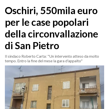
MEDIO CAMPIDANO
Oschiri, 550mila euro
ORISTANO E PROVINCIA
SASSARI E PROVINCIA
per le case popolari
GALLURA
della circonvallazione
NUORO E PROVINCIA
OGLIASTRA
di San Pietro
AGENDA
Il sindaco Roberto Carta: "Un intervento atteso da molto
CRONACA
tempo. Entro la fine del mese la gara d'appalto"
ITALIA
MONDO
POLITICA
ECONOMIA
SERVIZI ALLE IMPRESE