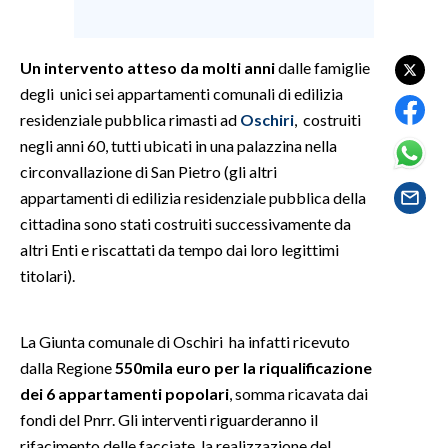
SPETTACOLI
Un intervento atteso da molti anni
dalle famiglie
GOSSIP
degli unici sei appartamenti comunali di edilizia
residenziale pubblica rimasti ad
Oschiri
, costruiti
SALUTE
negli anni 60, tutti ubicati in una palazzina nella
circonvallazione di San Pietro (gli altri
SARDEGNA TURISMO
appartamenti di edilizia residenziale pubblica della
cittadina sono stati costruiti successivamente da
SARDI NEL MONDO
altri Enti e riscattati da tempo dai loro legittimi
NOTIZIE
titolari).
EVENTI
La Giunta comunale di Oschiri ha infatti ricevuto
#CARAUNIONE
dalla Regione
550mila euro per la riqualificazione
dei 6 appartamenti popolari
, somma ricavata dai
3 MINUTI CON
fondi del Pnrr. Gli interventi riguarderanno il
INSULARITÀ
rifacimento delle facciate, la realizzazione del