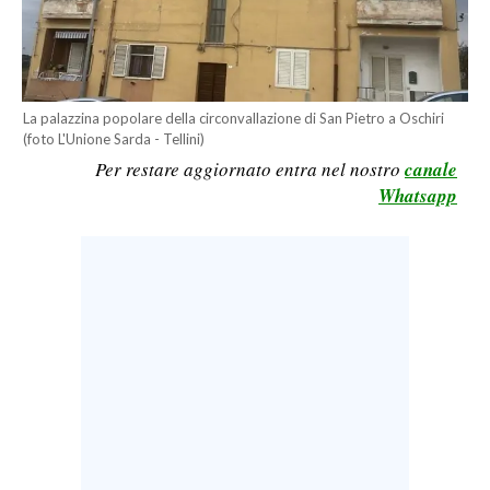
LAVORO
BANDI
SPORT IN SARDEGNA
La palazzina popolare della circonvallazione di San Pietro a Oschiri
(foto L'Unione Sarda - Tellini)
Per restare aggiornato entra nel nostro
canale
SPORT
Whatsapp
RISULTATI E CLASSIFICHE
CALCIO
CALCIO REGIONALE
BASKET
VOLLEY
MOTORI
TENNIS
ALTRI SPORT
CULTURA