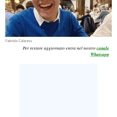
LAVORO
BANDI
SPORT IN SARDEGNA
SPORT
Fabrizio Calaresu
Per restare aggiornato entra nel nostro
canale
RISULTATI E CLASSIFICHE
Whatsapp
CALCIO
CALCIO REGIONALE
BASKET
VOLLEY
MOTORI
TENNIS
ALTRI SPORT
CULTURA