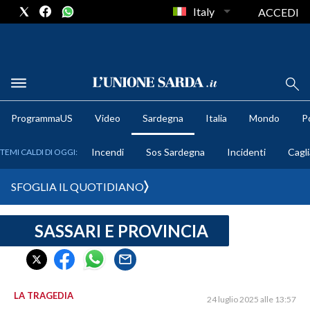
Italy
ACCEDI
METEO
ProgrammaUS
Video
Sardegna
Italia
Mondo
Po
COMUNI AL VOTO
Incendi
Sos Sardegna
Incidenti
Cagli
TEMI CALDI DI OGGI:
VIDEO
SFOGLIA IL QUOTIDIANO
FOTO
SASSARI E PROVINCIA
CRONACA SARDEGNA
CAGLIARI
PROVINCIA DI CAGLIARI
SULCIS IGLESIENTE
LA TRAGEDIA
24 luglio 2025 alle 13:57