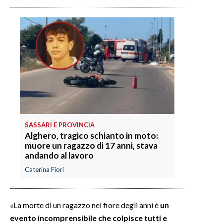
INFO AZIENDE
ABBONATI
ANNUNCI
NECROLOGI
PUBBLICITÀ
SPIAGGE
STORE
SASSARI E PROVINCIA
Alghero, tragico schianto in moto:
muore un ragazzo di 17 anni, stava
andando al lavoro
Caterina Fiori
«La morte di un ragazzo nel fiore degli anni è
un
evento incomprensibile che colpisce tutti e