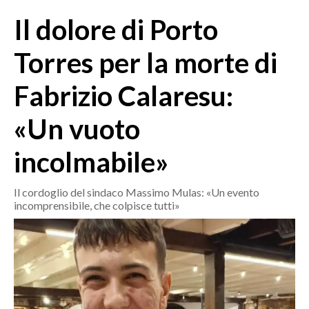
MEDIO CAMPIDANO
Il dolore di Porto
ORISTANO E PROVINCIA
SASSARI E PROVINCIA
Torres per la morte di
GALLURA
Fabrizio Calaresu:
NUORO E PROVINCIA
OGLIASTRA
«Un vuoto
AGENDA
incolmabile»
CRONACA
ITALIA
Il cordoglio del sindaco Massimo Mulas: «Un evento
incomprensibile, che colpisce tutti»
MONDO
POLITICA
ECONOMIA
SERVIZI ALLE IMPRESE