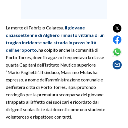
SPETTACOLI
GOSSIP
La morte di Fabrizio Calaresu,
il giovane
diciassettenne di Alghero rimasto vittima di un
SALUTE
tragico incidente nella strada in prossimità
dell’aeroporto
, ha colpito anche la comunità di
SARDEGNA TURISMO
Porto Torres, dove il ragazzo frequentava la classe
quarta Capitani dell’Istituto Nautico superiore
SARDI NEL MONDO
“Mario Paglietti”. Il sindaco, Massimo Mulas ha
NOTIZIE
espresso, a nome dell’amministrazione comunale e
EVENTI
dell’intera città di Porto Torres, il più profondo
cordoglio per la prematura scomparsa del giovane
#CARAUNIONE
strappato all’affetto dei suoi cari e ricordato dai
dirigenti scolastici e dai docenti come uno studente
3 MINUTI CON
volenteroso e rispettoso con tutti.
INSULARITÀ