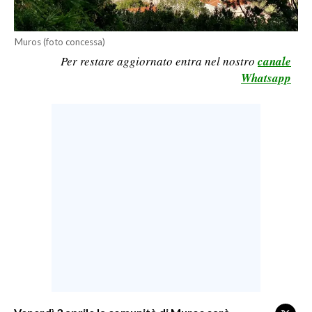
LAVORO
BANDI
Muros (foto concessa)
Per restare aggiornato entra nel nostro
canale
SPORT IN SARDEGNA
Whatsapp
SPORT
RISULTATI E CLASSIFICHE
CALCIO
CALCIO REGIONALE
BASKET
VOLLEY
MOTORI
TENNIS
ALTRI SPORT
CULTURA