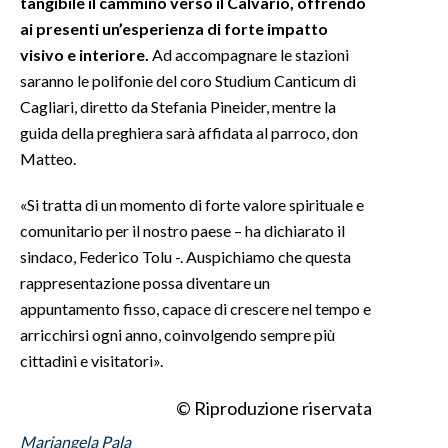
tangibile il cammino verso il Calvario, offrendo
ai presenti un’esperienza di forte impatto
INFO AZIENDE
visivo e interiore.
Ad accompagnare le stazioni
ABBONATI
saranno le polifonie del coro Studium Canticum di
Cagliari, diretto da Stefania Pineider, mentre la
ANNUNCI
guida della preghiera sarà affidata al parroco, don
NECROLOGI
Matteo.
PUBBLICITÀ
SPIAGGE
«Si tratta di un momento di forte valore spirituale e
STORE
comunitario per il nostro paese – ha dichiarato il
sindaco, Federico Tolu -. Auspichiamo che questa
rappresentazione possa diventare un
appuntamento fisso, capace di crescere nel tempo e
arricchirsi ogni anno, coinvolgendo sempre più
cittadini e visitatori».
© Riproduzione riservata
Mariangela Pala