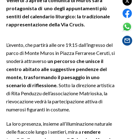
Venerdì 3 aprile la comunità di Muros sarà
protagonista di uno degli appuntamenti più
SPETTACOLI
sentiti del calendario liturgico: la tradizionale
rappresentazione della Via Crucis.
GOSSIP
SALUTE
L’evento, che partirà alle ore 19.15 dall’ingresso del
parco di Monte Muros in Piazza Ferrarese Ceruti, si
SARDEGNA TURISMO
snoderà attraverso
un percorso che unisce il
centro abitato alle suggestive pendenze del
SARDI NEL MONDO
monte, trasformando il paesaggio in uno
NOTIZIE
scenario di riflessione.
Sotto la direzione artistica
EVENTI
di Rita Penduzzu dell’associazione Matrioska, la
rievocazione vedrà la partecipazione attiva di
#CARAUNIONE
numerosi figuranti in costume.
3 MINUTI CON
La loro presenza, insieme all’illuminazione naturale
delle fiaccole lungo i sentieri, mira a
rendere
INSULARITÀ