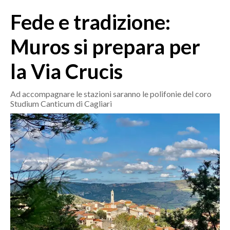
MEDIO CAMPIDANO
Fede e tradizione:
ORISTANO E PROVINCIA
SASSARI E PROVINCIA
Muros si prepara per
GALLURA
la Via Crucis
NUORO E PROVINCIA
OGLIASTRA
Ad accompagnare le stazioni saranno le polifonie del coro
AGENDA
Studium Canticum di Cagliari
CRONACA
ITALIA
MONDO
POLITICA
ECONOMIA
SERVIZI ALLE IMPRESE