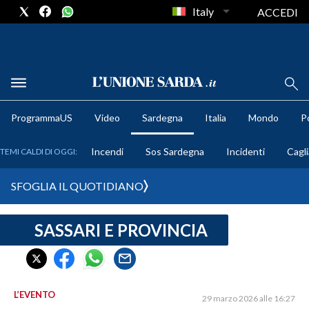
Italy
ACCEDI
METEO
ProgrammaUS
Video
Sardegna
Italia
Mondo
Po
COMUNI AL VOTO
Incendi
Sos Sardegna
Incidenti
Cagli
TEMI CALDI DI OGGI:
VIDEO
SFOGLIA IL QUOTIDIANO
FOTO
SASSARI E PROVINCIA
CRONACA SARDEGNA
CAGLIARI
PROVINCIA DI CAGLIARI
SULCIS IGLESIENTE
L’EVENTO
29 marzo 2026 alle 16:27