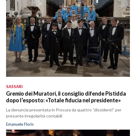
SASSARI
Gremio dei Muratori, il consiglio difende Pistidda
dopo l’esposto: «Totale fiducia nel presidente»
La denuncia presentata in Procura da quattro “dissidenti” per
presunte irregolarità contabili
Emanuele Floris