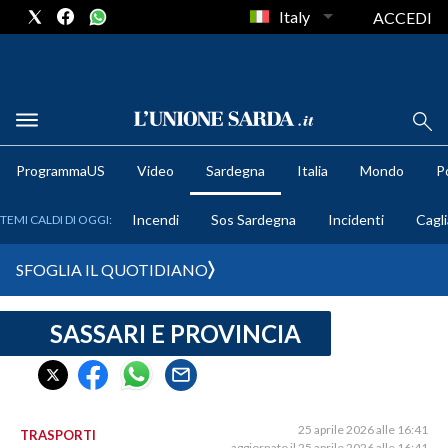
Italy
ACCEDI
METEO
ProgrammaUS
Video
Sardegna
Italia
Mondo
Po
COMUNI AL VOTO
Incendi
Sos Sardegna
Incidenti
Cagli
TEMI CALDI DI OGGI:
VIDEO
SFOGLIA IL QUOTIDIANO
FOTO
SASSARI E PROVINCIA
CRONACA SARDEGNA
CAGLIARI
PROVINCIA DI CAGLIARI
SULCIS IGLESIENTE
25 aprile 2026 alle 16:41
TRASPORTI
aggiornato il 25 aprile 2026 alle 16:41