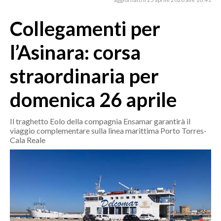
MEDIO CAMPIDANO
ORISTANO E PROVINCIA
Collegamenti per
SASSARI E PROVINCIA
l’Asinara: corsa
GALLURA
NUORO E PROVINCIA
straordinaria per
OGLIASTRA
domenica 26 aprile
AGENDA
CRONACA
Il traghetto Eolo della compagnia Ensamar garantirà il
viaggio complementare sulla linea marittima Porto Torres-
ITALIA
Cala Reale
MONDO
POLITICA
ECONOMIA
SERVIZI ALLE IMPRESE