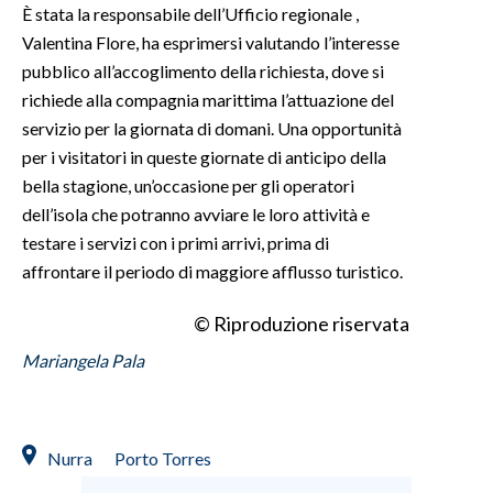
È stata la responsabile dell’Ufficio regionale ,
Valentina Flore, ha esprimersi valutando l’interesse
INFO AZIENDE
pubblico all’accoglimento della richiesta, dove si
ABBONATI
richiede alla compagnia marittima l’attuazione del
ANNUNCI
servizio per la giornata di domani. Una opportunità
NECROLOGI
per i visitatori in queste giornate di anticipo della
PUBBLICITÀ
bella stagione, un’occasione per gli operatori
dell’isola che potranno avviare le loro attività e
SPIAGGE
testare i servizi con i primi arrivi, prima di
STORE
affrontare il periodo di maggiore afflusso turistico.
© Riproduzione riservata
Mariangela Pala
Nurra
Porto Torres