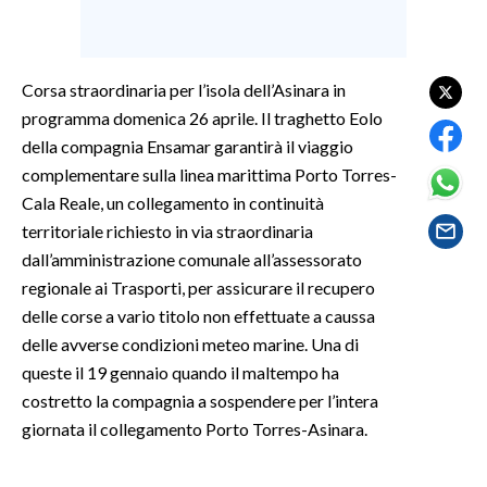
SPETTACOLI
Corsa straordinaria per l’isola dell’Asinara in
GOSSIP
programma domenica 26 aprile. Il traghetto Eolo
della compagnia Ensamar garantirà il viaggio
SALUTE
complementare sulla linea marittima Porto Torres-
Cala Reale, un collegamento in continuità
SARDEGNA TURISMO
territoriale richiesto in via straordinaria
SARDI NEL MONDO
dall’amministrazione comunale all’assessorato
regionale ai Trasporti, per assicurare il recupero
NOTIZIE
delle corse a vario titolo non effettuate a caussa
EVENTI
delle avverse condizioni meteo marine. Una di
queste il 19 gennaio quando il maltempo ha
#CARAUNIONE
costretto la compagnia a sospendere per l’intera
giornata il collegamento Porto Torres-Asinara.
3 MINUTI CON
INSULARITÀ