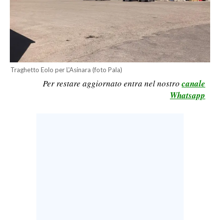
LAVORO
BANDI
SPORT IN SARDEGNA
Traghetto Eolo per L'Asinara (foto Pala)
SPORT
Per restare aggiornato entra nel nostro
canale
RISULTATI E CLASSIFICHE
Whatsapp
CALCIO
CALCIO REGIONALE
BASKET
VOLLEY
MOTORI
TENNIS
ALTRI SPORT
CULTURA