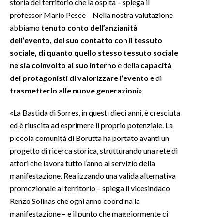
storia del territorio che la ospita – spiega il
professor Mario Pesce – Nella nostra valutazione
INFO AZIENDE
abbiamo
tenuto conto dell’anzianità
ABBONATI
dell’evento, del suo contatto con il tessuto
ANNUNCI
sociale, di quanto quello stesso tessuto sociale
ne sia coinvolto al suo interno
e della
capacità
NECROLOGI
dei protagonisti di valorizzare l’evento
e di
PUBBLICITÀ
trasmetterlo alle nuove generazioni
».
SPIAGGE
STORE
«La Bastida di Sorres, in questi dieci anni, è cresciuta
ed è riuscita ad esprimere il proprio potenziale. La
piccola comunità di Borutta ha portato avanti un
progetto di ricerca storica, strutturando una rete di
attori che lavora tutto l’anno al servizio della
manifestazione. Realizzando una valida alternativa
promozionale al territorio – spiega il vicesindaco
Renzo Solinas che ogni anno coordina la
manifestazione – e il punto che maggiormente ci