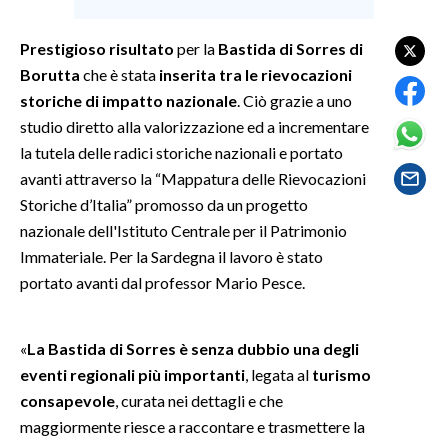
SPETTACOLI
Prestigioso risultato
per la
Bastida di Sorres di
Borutta
che è stata
inserita tra le rievocazioni
GOSSIP
storiche di impatto nazionale
. Ciò grazie a uno
studio diretto alla valorizzazione ed a incrementare
SALUTE
la tutela delle radici storiche nazionali e portato
avanti attraverso la “Mappatura delle Rievocazioni
SARDEGNA TURISMO
Storiche d’Italia” promosso da un progetto
nazionale dell'Istituto Centrale per il Patrimonio
SARDI NEL MONDO
Immateriale. Per la Sardegna il lavoro è stato
NOTIZIE
portato avanti dal professor Mario Pesce.
EVENTI
#CARAUNIONE
«
La Bastida di Sorres è senza dubbio una degli
eventi regionali più importanti
, legata al
turismo
3 MINUTI CON
consapevole
, curata nei dettagli e che
maggiormente riesce a raccontare e trasmettere la
INSULARITÀ