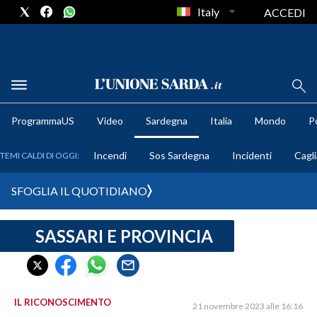
Italy
ACCEDI
METEO
ProgrammaUS
Video
Sardegna
Italia
Mondo
Po
COMUNI AL VOTO
Incendi
Sos Sardegna
Incidenti
Cagli
TEMI CALDI DI OGGI:
VIDEO
SFOGLIA IL QUOTIDIANO
FOTO
SASSARI E PROVINCIA
CRONACA SARDEGNA
CAGLIARI
PROVINCIA DI CAGLIARI
SULCIS IGLESIENTE
IL RICONOSCIMENTO
21 novembre 2023 alle 16:16