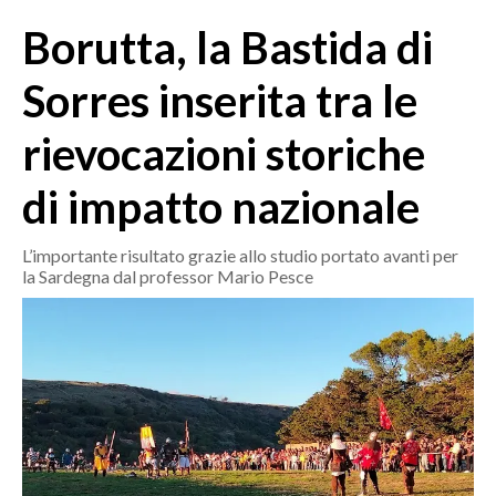
MEDIO CAMPIDANO
Borutta, la Bastida di
ORISTANO E PROVINCIA
SASSARI E PROVINCIA
Sorres inserita tra le
GALLURA
rievocazioni storiche
NUORO E PROVINCIA
OGLIASTRA
di impatto nazionale
AGENDA
L’importante risultato grazie allo studio portato avanti per
CRONACA
la Sardegna dal professor Mario Pesce
ITALIA
MONDO
POLITICA
ECONOMIA
SERVIZI ALLE IMPRESE