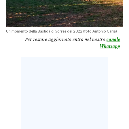
LAVORO
BANDI
SPORT IN SARDEGNA
Un momento della Bastida di Sorres del 2022 (foto Antonio Caria)
Per restare aggiornato entra nel nostro
canale
SPORT
Whatsapp
RISULTATI E CLASSIFICHE
CALCIO
CALCIO REGIONALE
BASKET
VOLLEY
MOTORI
TENNIS
ALTRI SPORT
CULTURA