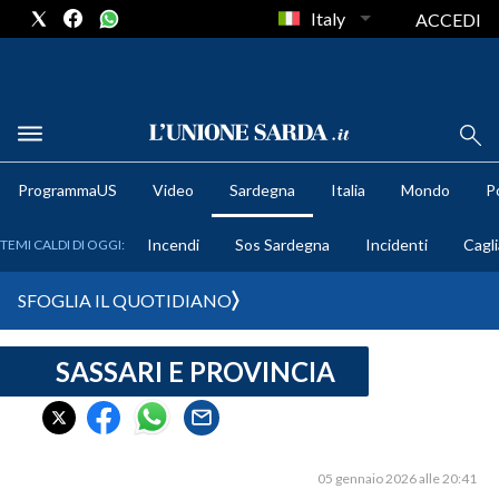
Italy
ACCEDI
METEO
ProgrammaUS
Video
Sardegna
Italia
Mondo
Po
COMUNI AL VOTO
Incendi
Sos Sardegna
Incidenti
Cagli
TEMI CALDI DI OGGI:
VIDEO
SFOGLIA IL QUOTIDIANO
FOTO
SASSARI E PROVINCIA
CRONACA SARDEGNA
CAGLIARI
PROVINCIA DI CAGLIARI
SULCIS IGLESIENTE
05 gennaio 2026 alle 20:41