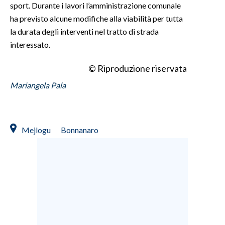
sport. Durante i lavori l’amministrazione comunale
ha previsto alcune modifiche alla viabilità per tutta
INFO AZIENDE
la durata degli interventi nel tratto di strada
ABBONATI
interessato.
ANNUNCI
© Riproduzione riservata
NECROLOGI
PUBBLICITÀ
Mariangela Pala
SPIAGGE
STORE
Mejlogu
Bonnanaro