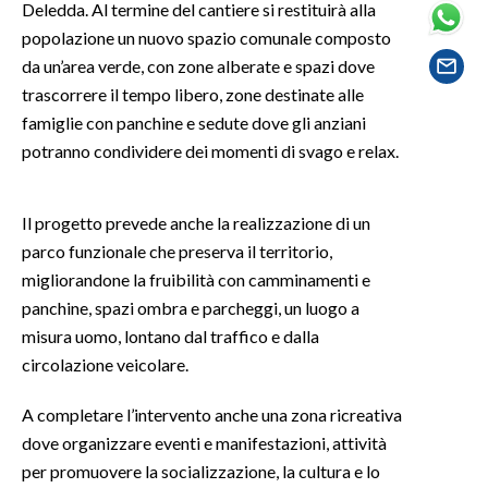
Deledda. Al termine del cantiere si restituirà alla
popolazione un nuovo spazio comunale composto
SPETTACOLI
da un’area verde, con zone alberate e spazi dove
trascorrere il tempo libero, zone destinate alle
GOSSIP
famiglie con panchine e sedute dove gli anziani
potranno condividere dei momenti di svago e relax.
SALUTE
SARDEGNA TURISMO
Il progetto prevede anche la realizzazione di un
parco funzionale che preserva il territorio,
SARDI NEL MONDO
migliorandone la fruibilità con camminamenti e
NOTIZIE
panchine, spazi ombra e parcheggi, un luogo a
EVENTI
misura uomo, lontano dal traffico e dalla
circolazione veicolare.
#CARAUNIONE
A completare l’intervento anche una zona ricreativa
3 MINUTI CON
dove organizzare eventi e manifestazioni, attività
per promuovere la socializzazione, la cultura e lo
INSULARITÀ