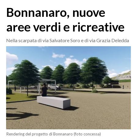
MEDIO CAMPIDANO
Bonnanaro, nuove
ORISTANO E PROVINCIA
SASSARI E PROVINCIA
aree verdi e ricreative
GALLURA
NUORO E PROVINCIA
Nella scarpata di via Salvatore Soro e di via Grazia Deledda
OGLIASTRA
AGENDA
CRONACA
ITALIA
MONDO
POLITICA
ECONOMIA
Rendering del progetto di Bonnanaro (foto concessa)
SERVIZI ALLE IMPRESE