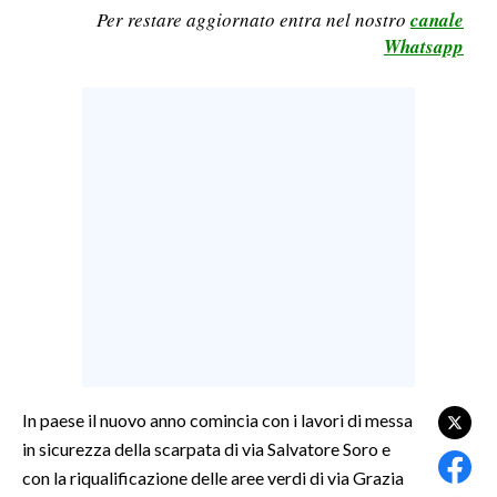
Per restare aggiornato entra nel nostro
canale
LAVORO
Whatsapp
BANDI
SPORT IN SARDEGNA
SPORT
RISULTATI E CLASSIFICHE
CALCIO
CALCIO REGIONALE
BASKET
VOLLEY
MOTORI
TENNIS
In paese il nuovo anno comincia con i lavori di messa
ALTRI SPORT
in sicurezza della scarpata di via Salvatore Soro e
con la riqualificazione delle aree verdi di via Grazia
CULTURA