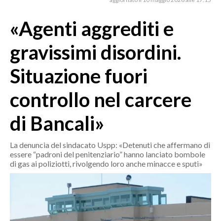
MEDIO CAMPIDANO
ORISTANO E PROVINCIA
«Agenti aggrediti e
SASSARI E PROVINCIA
gravissimi disordini.
GALLURA
NUORO E PROVINCIA
Situazione fuori
OGLIASTRA
controllo nel carcere
AGENDA
di Bancali»
CRONACA
ITALIA
La denuncia del sindacato Uspp: «Detenuti che affermano di
MONDO
essere “padroni del penitenziario” hanno lanciato bombole
di gas ai poliziotti, rivolgendo loro anche minacce e sputi»
POLITICA
ECONOMIA
SERVIZI ALLE IMPRESE