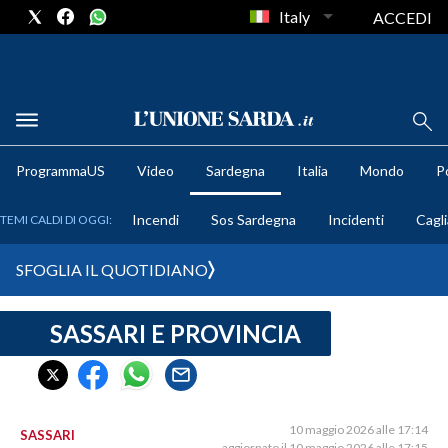
Italy
ACCEDI
METEO
ProgrammaUS
Video
Sardegna
Italia
Mondo
Po
COMUNI AL VOTO
Incendi
Sos Sardegna
Incidenti
Cagli
TEMI CALDI DI OGGI:
VIDEO
SFOGLIA IL QUOTIDIANO
FOTO
SASSARI E PROVINCIA
CRONACA SARDEGNA
CAGLIARI
PROVINCIA DI CAGLIARI
SULCIS IGLESIENTE
10 maggio 2026 alle 17:14
SASSARI
aggiornato il 10 maggio 2026 alle 17:15