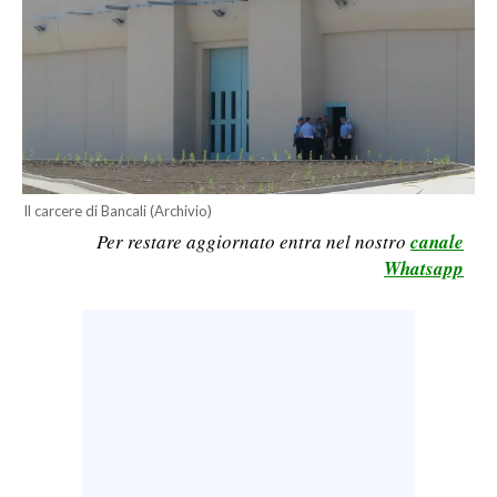
LAVORO
BANDI
SPORT IN SARDEGNA
SPORT
RISULTATI E CLASSIFICHE
Il carcere di Bancali (Archivio)
Per restare aggiornato entra nel nostro
canale
CALCIO
Whatsapp
CALCIO REGIONALE
BASKET
VOLLEY
MOTORI
TENNIS
ALTRI SPORT
CULTURA