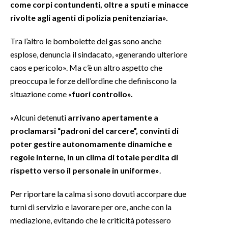
come corpi contundenti, oltre a sputi e minacce
rivolte agli agenti di polizia penitenziaria».
INFO AZIENDE
ABBONATI
Tra l’altro le bombolette del gas sono anche
esplose, denuncia il sindacato, «generando ulteriore
ANNUNCI
caos e pericolo». Ma c’è un altro aspetto che
NECROLOGI
preoccupa le forze dell’ordine che definiscono la
PUBBLICITÀ
situazione come «
fuori controllo».
SPIAGGE
STORE
«Alcuni detenuti
arrivano apertamente a
proclamarsi “padroni del carcere”, convinti di
poter gestire autonomamente dinamiche e
regole interne, in un clima di totale perdita di
rispetto verso il personale in uniforme»
.
Per riportare la calma si sono dovuti accorpare due
turni di servizio e lavorare per ore, anche con la
mediazione, evitando che le criticità potessero