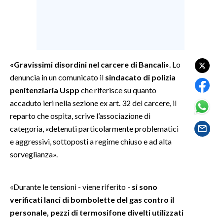
SPETTACOLI
GOSSIP
«Gravissimi disordini nel carcere di Bancali»
. Lo
SALUTE
denuncia in un comunicato il
sindacato di polizia
penitenziaria Uspp
che riferisce su quanto
SARDEGNA TURISMO
accaduto ieri nella sezione ex art. 32 del carcere, il
reparto che ospita, scrive l’associazione di
SARDI NEL MONDO
categoria, «detenuti particolarmente problematici
NOTIZIE
e aggressivi, sottoposti a regime chiuso e ad alta
EVENTI
sorveglianza».
#CARAUNIONE
«Durante le tensioni - viene riferito -
si sono
3 MINUTI CON
verificati lanci di bombolette del gas contro il
personale, pezzi di termosifone divelti utilizzati
INSULARITÀ