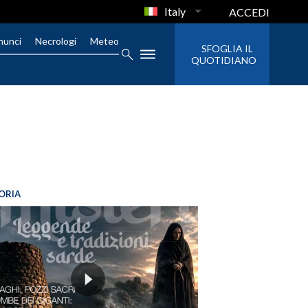
Italy
ACCEDI
nunci
Necrologi
Meteo
SFOGLIA IL
QUOTIDIANO
ORIA