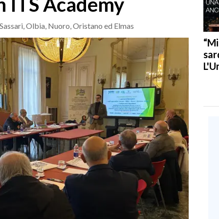
on ITS Academy
i Sassari, Olbia, Nuoro, Oristano ed Elmas
“Mi
sar
L'U