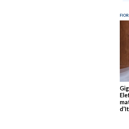
FIOR
Gig
Ele
mat
d’It