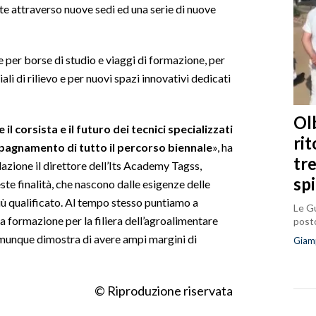
te attraverso nuove sedi ed una serie di nuove
e per borse di studio e viaggi di formazione, per
ali di rilievo e per nuovi spazi innovativi dedicati
Olb
l corsista e il futuro dei tecnici specializzati
ri
pagnamento di tutto il percorso biennale
», ha
tr
lazione il direttore dell’Its Academy Tagss,
sp
te finalità, che nascono dalle esigenze delle
iù qualificato. Al tempo stesso puntiamo a
Le Gu
a formazione per la filiera dell’agroalimentare
posto
omunque dimostra di avere ampi margini di
Giam
© Riproduzione riservata