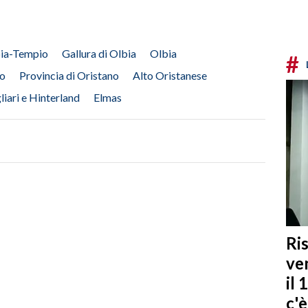
bia-Tempio
Gallura di Olbia
Olbia
#
o
Provincia di Oristano
Alto Oristanese
liari e Hinterland
Elmas
Ris
ven
il 
c'