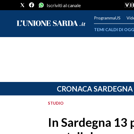
Iscriviti al canale
ProgrammaUS
Vid
TEMI CALDI DI OGG
METEO
COMUNI AL VOTO
VIDEO
FOTO
CRONACA SARDEGNA
CRONACA SARDEGNA
STUDIO
CAGLIARI
In Sardegna 13 p
PROVINCIA DI CAGLIARI
SULCIS IGLESIENTE