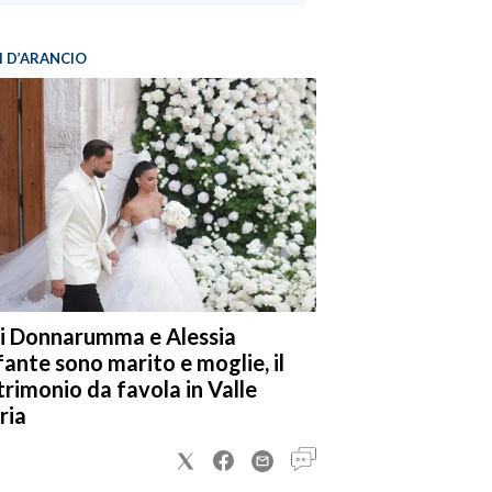
I D’ARANCIO
i Donnarumma e Alessia
fante sono marito e moglie, il
rimonio da favola in Valle
ria