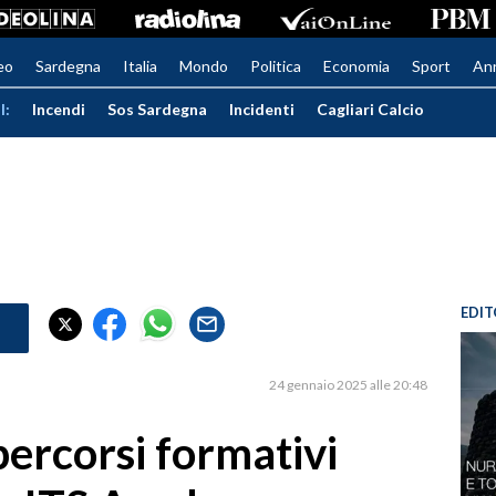
eo
Sardegna
Italia
Mondo
Politica
Economia
Sport
An
I:
Incendi
Sos Sardegna
Incidenti
Cagliari Calcio
EDIT
24 gennaio 2025 alle 20:48
ercorsi formativi