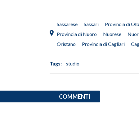
INFO AZIENDE
ABBONATI
Sassarese
Sassari
Provincia di Ol
ANNUNCI
Provincia di Nuoro
Nuorese
Nuor
NECROLOGI
Oristano
Provincia di Cagliari
Cag
PUBBLICITÀ
SPIAGGE
Tags:
studio
STORE
COMMENTI