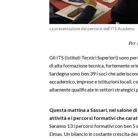
LAVORO
BANDI
La presentazione dei percorsi dell'ITS Academy
SPORT IN SARDEGNA
Per 
SPORT
Gli ITS (Istituti Tecnici Superiori) sono pe
RISULTATI E CLASSIFICHE
di alta formazione tecnica, fortemente orie
CALCIO
Sardegna sono ben 39 i soci che aderisco
CALCIO REGIONALE
accademico, imprese e istituzioni locali, co
BASKET
altamente qualificate in settori strategici p
VOLLEY
MOTORI
Questa mattina a Sassari, nel salone di
TENNIS
attività e i percorsi formativi che cara
ALTRI SPORT
Saranno 13 i percorsi formativi con ben 5 
Elmas. Un bilancio in costante crescita des
CULTURA