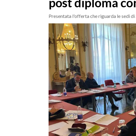
post diploma c
MEDIO CAMPIDANO
ORISTANO E PROVINCIA
Presentata l'offerta che riguarda le sedi d
SASSARI E PROVINCIA
GALLURA
NUORO E PROVINCIA
OGLIASTRA
AGENDA
CRONACA
ITALIA
MONDO
POLITICA
ECONOMIA
SERVIZI ALLE IMPRESE