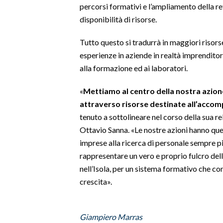
percorsi formativi e l’ampliamento della re
disponibilità di risorse.
SPETTACOLI
Tutto questo si tradurrà in maggiori risors
GOSSIP
esperienze in aziende in realtà imprenditori
alla formazione ed ai laboratori.
SALUTE
«
Mettiamo al centro della nostra azione i
SARDEGNA TURISMO
attraverso risorse destinate all’accom
tenuto a sottolineare nel corso della sua re
SARDI NEL MONDO
Ottavio Sanna. «Le nostre azioni hanno ques
NOTIZIE
imprese alla ricerca di personale sempre p
EVENTI
rappresentare un vero e proprio fulcro dell
nell’Isola, per un sistema formativo che c
#CARAUNIONE
crescita».
3 MINUTI CON
Giampiero Marras
INSULARITÀ