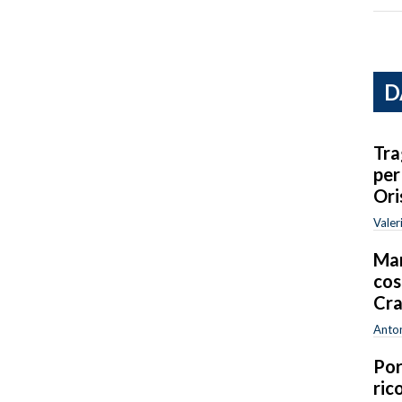
D
Tra
per
Ori
Valer
Mar
cos
Cra
Anton
Por
ric