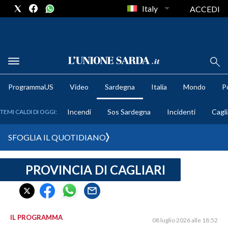
Italy
ACCEDI
METEO
ProgrammaUS
Video
Sardegna
Italia
Mondo
Po
COMUNI AL VOTO
Incendi
Sos Sardegna
Incidenti
Cagli
TEMI CALDI DI OGGI:
VIDEO
SFOGLIA IL QUOTIDIANO
FOTO
PROVINCIA DI CAGLIARI
CRONACA SARDEGNA
CAGLIARI
PROVINCIA DI CAGLIARI
SULCIS IGLESIENTE
IL PROGRAMMA
08 luglio 2026 alle 18:52