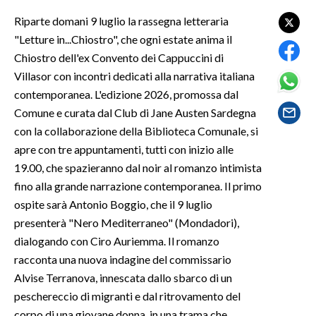
Riparte domani 9 luglio la rassegna letteraria
SPETTACOLI
"Letture in...Chiostro", che ogni estate anima il
Chiostro dell'ex Convento dei Cappuccini di
GOSSIP
Villasor con incontri dedicati alla narrativa italiana
contemporanea. L'edizione 2026, promossa dal
SALUTE
Comune e curata dal Club di Jane Austen Sardegna
con la collaborazione della Biblioteca Comunale, si
SARDEGNA TURISMO
apre con tre appuntamenti, tutti con inizio alle
SARDI NEL MONDO
19.00, che spazieranno dal noir al romanzo intimista
fino alla grande narrazione contemporanea. Il primo
NOTIZIE
ospite sarà Antonio Boggio, che il 9 luglio
EVENTI
presenterà "Nero Mediterraneo" (Mondadori),
dialogando con Ciro Auriemma. Il romanzo
#CARAUNIONE
racconta una nuova indagine del commissario
Alvise Terranova, innescata dallo sbarco di un
3 MINUTI CON
peschereccio di migranti e dal ritrovamento del
INSULARITÀ
corpo di una giovane donna, in una trama che