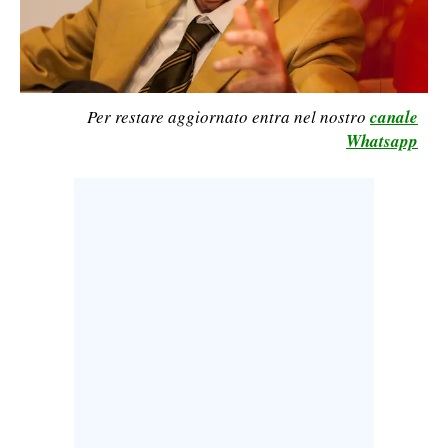
LAVORO
BANDI
SPORT IN SARDEGNA
Per restare aggiornato entra nel nostro
canale
Whatsapp
SPORT
RISULTATI E CLASSIFICHE
CALCIO
CALCIO REGIONALE
BASKET
VOLLEY
MOTORI
TENNIS
ALTRI SPORT
CULTURA