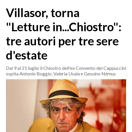
MEDIO CAMPIDANO
Villasor, torna
ORISTANO E PROVINCIA
SASSARI E PROVINCIA
"Letture in...Chiostro":
GALLURA
tre autori per tre sere
NUORO E PROVINCIA
OGLIASTRA
d'estate
AGENDA
Dal 9 al 21 luglio il Chiostro dell'ex Convento dei Cappuccini
CRONACA
ospita Antonio Boggio, Valeria Usala e Gesuino Némus
ITALIA
MONDO
POLITICA
ECONOMIA
SERVIZI ALLE IMPRESE