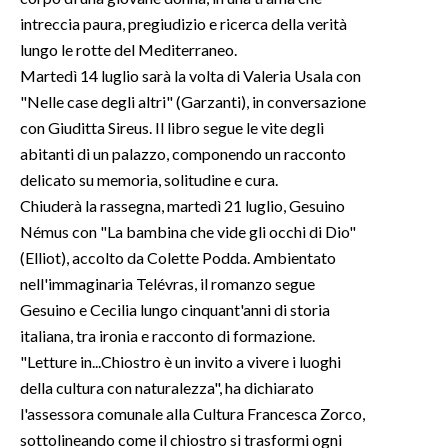
intreccia paura, pregiudizio e ricerca della verità
INFO AZIENDE
lungo le rotte del Mediterraneo.
ABBONATI
Martedì 14 luglio sarà la volta di Valeria Usala con
"Nelle case degli altri" (Garzanti), in conversazione
ANNUNCI
con Giuditta Sireus. Il libro segue le vite degli
NECROLOGI
abitanti di un palazzo, componendo un racconto
PUBBLICITÀ
delicato su memoria, solitudine e cura.
SPIAGGE
Chiuderà la rassegna, martedì 21 luglio, Gesuino
STORE
Némus con "La bambina che vide gli occhi di Dio"
(Elliot), accolto da Colette Podda. Ambientato
nell'immaginaria Telévras, il romanzo segue
Gesuino e Cecilia lungo cinquant'anni di storia
italiana, tra ironia e racconto di formazione.
"Letture in...Chiostro è un invito a vivere i luoghi
della cultura con naturalezza", ha dichiarato
l'assessora comunale alla Cultura Francesca Zorco,
sottolineando come il chiostro si trasformi ogni