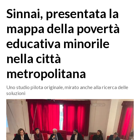
MEDIO CAMPIDANO
Sinnai, presentata la
ORISTANO E PROVINCIA
SASSARI E PROVINCIA
mappa della povertà
GALLURA
educativa minorile
NUORO E PROVINCIA
OGLIASTRA
nella città
AGENDA
metropolitana
CRONACA
ITALIA
Uno studio pilota originale, mirato anche alla ricerca delle
soluzioni
MONDO
POLITICA
ECONOMIA
SERVIZI ALLE IMPRESE