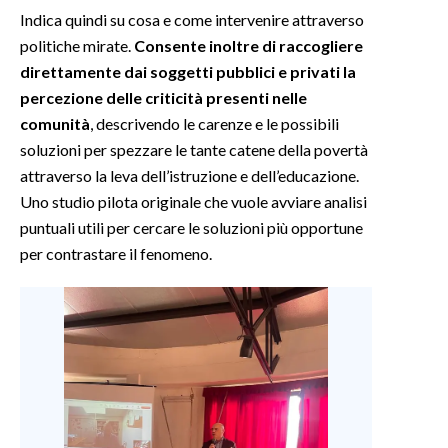
Indica quindi su cosa e come intervenire attraverso
INFO AZIENDE
politiche mirate.
Consente inoltre di raccogliere
direttamente dai soggetti pubblici e privati la
ABBONATI
percezione delle criticità presenti nelle
ANNUNCI
comunità
, descrivendo le carenze e le possibili
NECROLOGI
soluzioni per spezzare le tante catene della povertà
PUBBLICITÀ
attraverso la leva dell’istruzione e dell’educazione.
SPIAGGE
Uno studio pilota originale che vuole avviare analisi
STORE
puntuali utili per cercare le soluzioni più opportune
per contrastare il fenomeno.