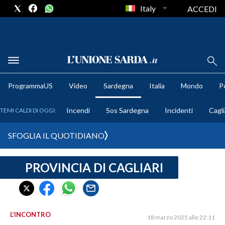
Italy
ACCEDI
METEO
ProgrammaUS
Video
Sardegna
Italia
Mondo
Po
COMUNI AL VOTO
Incendi
Sos Sardegna
Incidenti
Cagli
TEMI CALDI DI OGGI:
VIDEO
SFOGLIA IL QUOTIDIANO
FOTO
PROVINCIA DI CAGLIARI
CRONACA SARDEGNA
CAGLIARI
PROVINCIA DI CAGLIARI
SULCIS IGLESIENTE
L’INCONTRO
18 marzo 2025 alle 22:11