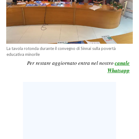
LAVORO
BANDI
SPORT IN SARDEGNA
SPORT
La tavola rotonda durante il convegno di Sinnai sulla povertà
educativa minorile
RISULTATI E CLASSIFICHE
Per restare aggiornato entra nel nostro
canale
CALCIO
Whatsapp
CALCIO REGIONALE
BASKET
VOLLEY
MOTORI
TENNIS
ALTRI SPORT
CULTURA