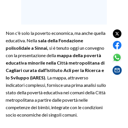
SPETTACOLI
GOSSIP
Non c'è solo la poverto economica, ma anche quella
SALUTE
educativa. Nella
sala della Fondazione
polisolidale a Sinnai,
si è tenuto oggi un convegno
SARDEGNA TURISMO
con la presentazione della
mappa della povertà
educativa minorile nella Città metropolitana di
SARDI NEL MONDO
Cagliari curata dall’Istituto Acli per la Ricerca e
NOTIZIE
lo Sviluppo (IARES).
La mappa, attraverso
indicatori complessi, fornisce una prima analisi sullo
EVENTI
stato della povertà educativa nei comuni della Città
#CARAUNIONE
metropolitana a partire dalle povertà nelle
competenze dei bimbi, integrate con le condizioni
3 MINUTI CON
socio economiche dei singoli comuni.
INSULARITÀ