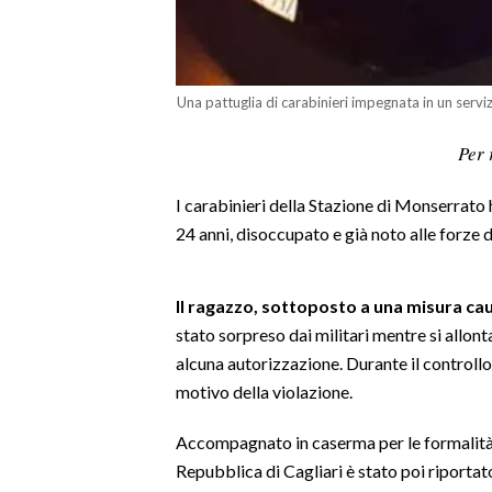
LAVORO
BANDI
Una pattuglia di carabinieri impegnata in un serviz
SPORT IN SARDEGNA
Per 
SPORT
I carabinieri della Stazione di Monserrato h
RISULTATI E CLASSIFICHE
24 anni, disoccupato e già noto alle forze de
CALCIO
CALCIO REGIONALE
BASKET
Il ragazzo, sottoposto a una misura cau
stato sorpreso dai militari mentre si allon
VOLLEY
alcuna autorizzazione. Durante il controllo
MOTORI
motivo della violazione.
TENNIS
ALTRI SPORT
Accompagnato in caserma per le formalità d
Repubblica di Cagliari è stato poi riportato
CULTURA