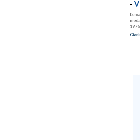
-
V
L’oma
medag
1976
Gianl