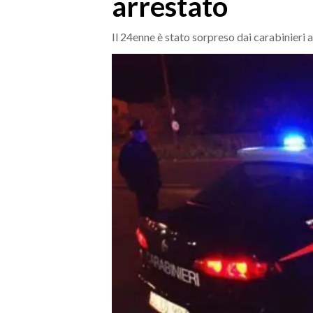
arrestato
MEDIO CAMPIDANO
ORISTANO E PROVINCIA
Il 24enne è stato sorpreso dai carabinieri a
SASSARI E PROVINCIA
GALLURA
NUORO E PROVINCIA
OGLIASTRA
AGENDA
CRONACA
ITALIA
MONDO
POLITICA
ECONOMIA
SERVIZI ALLE IMPRESE