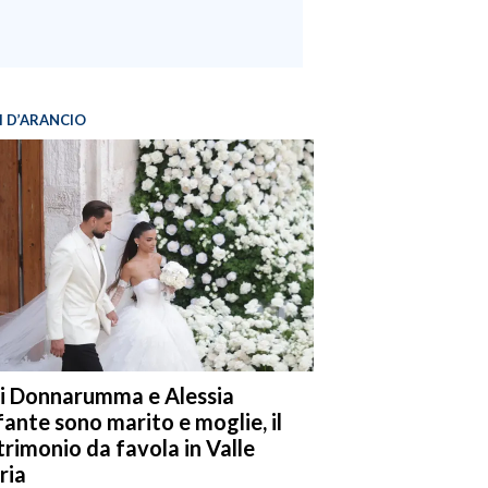
I D’ARANCIO
i Donnarumma e Alessia
fante sono marito e moglie, il
rimonio da favola in Valle
ria