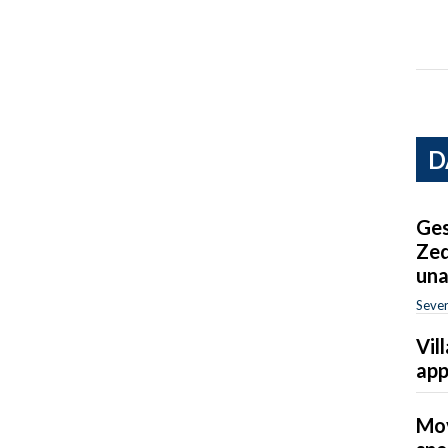
D
Ges
Zed
una
Sever
Vil
app
Mov