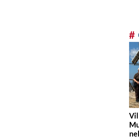
#
Vi
Mu
ne