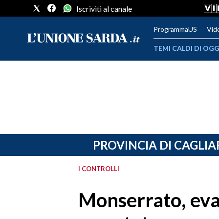
Iscriviti al canale
ProgrammaUS
Vid
TEMI CALDI DI OGG
METEO
COMUNI AL VOTO
VIDEO
FOTO
PROVINCIA DI CAGLIA
CRONACA SARDEGNA
I CONTROLLI
CAGLIARI
Monserrato, evad
PROVINCIA DI CAGLIARI
SULCIS IGLESIENTE