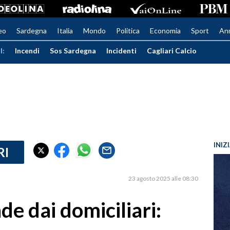
eo
Sardegna
Italia
Mondo
Politica
Economia
Sport
An
I:
Incendi
Sos Sardegna
Incidenti
Cagliari Calcio
INIZ
RI
23 agosto 2025 alle 08:30
e dai domiciliari: