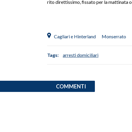
rito direttissimo, fissato per la mattinata 
SPETTACOLI
GOSSIP
Cagliari e Hinterland
Monserrato
SALUTE
Tags:
arresti domiciliari
SARDEGNA TURISMO
SARDI NEL MONDO
NOTIZIE
COMMENTI
EVENTI
#CARAUNIONE
3 MINUTI CON
INSULARITÀ