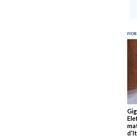
FIOR
Gig
Ele
mat
d’It