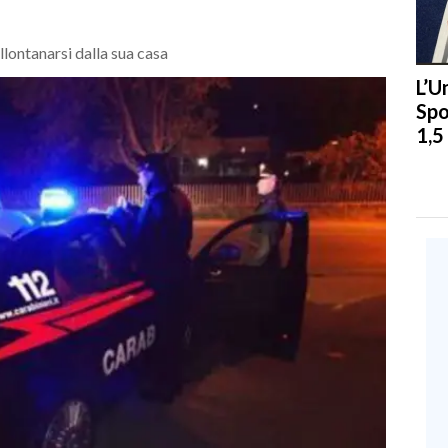
llontanarsi dalla sua casa
L’U
Spo
1,5