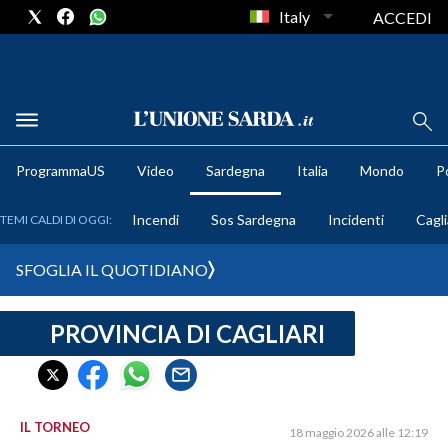
Italy
ACCEDI
METEO
ProgrammaUS
Video
Sardegna
Italia
Mondo
Po
COMUNI AL VOTO
Incendi
Sos Sardegna
Incidenti
Cagli
TEMI CALDI DI OGGI:
VIDEO
SFOGLIA IL QUOTIDIANO
FOTO
PROVINCIA DI CAGLIARI
CRONACA SARDEGNA
CAGLIARI
PROVINCIA DI CAGLIARI
SULCIS IGLESIENTE
IL TORNEO
18 maggio 2026 alle 12:19