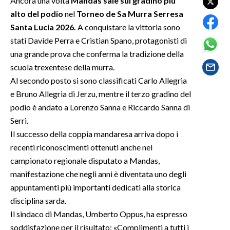
Ancora una volta
Mandas sale sul gradino più
alto del podio
nel
Torneo de Sa Murra Serresa
SPETTACOLI
Santa Lucia 2026.
A conquistare la vittoria sono
stati Davide Perra e Cristian Spano, protagonisti di
GOSSIP
una grande prova che conferma la tradizione della
scuola trexentese della murra.
SALUTE
Al secondo posto si sono classificati Carlo Allegria
e Bruno Allegria di Jerzu, mentre il terzo gradino del
SARDEGNA TURISMO
podio è andato a Lorenzo Sanna e Riccardo Sanna di
Serri.
SARDI NEL MONDO
Il successo della coppia mandaresa arriva dopo i
NOTIZIE
recenti riconoscimenti ottenuti anche nel
EVENTI
campionato regionale disputato a Mandas,
manifestazione che negli anni è diventata uno degli
#CARAUNIONE
appuntamenti più importanti dedicati alla storica
disciplina sarda.
3 MINUTI CON
Il sindaco di Mandas, Umberto Oppus, ha espresso
soddisfazione per il risultato: «Complimenti a tutti i
INSULARITÀ