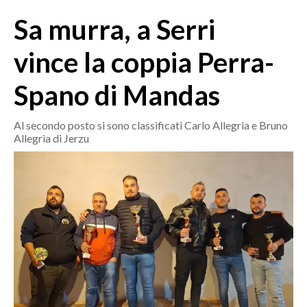
MEDIO CAMPIDANO
Sa murra, a Serri
ORISTANO E PROVINCIA
SASSARI E PROVINCIA
vince la coppia Perra-
GALLURA
Spano di Mandas
NUORO E PROVINCIA
OGLIASTRA
Al secondo posto si sono classificati Carlo Allegria e Bruno
AGENDA
Allegria di Jerzu
CRONACA
ITALIA
MONDO
POLITICA
ECONOMIA
SERVIZI ALLE IMPRESE