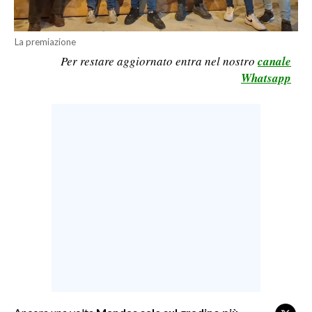
LAVORO
BANDI
La premiazione
Per restare aggiornato entra nel nostro
canale
SPORT IN SARDEGNA
Whatsapp
SPORT
RISULTATI E CLASSIFICHE
CALCIO
CALCIO REGIONALE
BASKET
VOLLEY
MOTORI
TENNIS
ALTRI SPORT
CULTURA