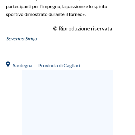
partecipanti per l’impegno, la passione e lo spirito
INFO AZIENDE
sportivo dimostrato durante il torneo».
ABBONATI
© Riproduzione riservata
ANNUNCI
Severino Sirigu
NECROLOGI
PUBBLICITÀ
SPIAGGE
Sardegna
Provincia di Cagliari
STORE