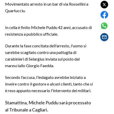
Movimentato arresto in un bar di via Rossellini a
Quartucciu.
SPETTACOLI
GOSSIP
In cella è finito Michele Puddu 42 anni, accusato di
resistenza a pubblico ufficiale.
SALUTE
Durante la fase concitata dell'arresto, l'uomo si
SARDEGNA TURISMO
sarebbe scagliato contro una pattuglia di
carabinieri di Selargius inviata sul posto dal
SARDI NEL MONDO
maresciallo Giorgio Faedda.
NOTIZIE
EVENTI
Secondo l'accusa, l'indagato avrebbe iniziato a
inveire contro il gestore e alcuni clienti, tanto che si
#CARAUNIONE
è reso appunto necessario l'intervento dei militari.
3 MINUTI CON
Stamattina, Michele Puddu sarà processato
al Tribunale a Cagliari.
INSULARITÀ