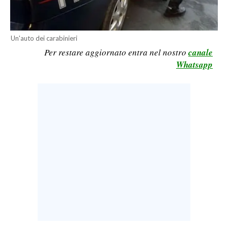
LAVORO
BANDI
Un'auto dei carabinieri
Per restare aggiornato entra nel nostro
canale
SPORT IN SARDEGNA
Whatsapp
SPORT
RISULTATI E CLASSIFICHE
CALCIO
CALCIO REGIONALE
BASKET
VOLLEY
MOTORI
TENNIS
ALTRI SPORT
CULTURA