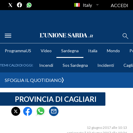
Italy
ACCEDI
METEO
ProgrammaUS
Video
Sardegna
Italia
Mondo
Po
COMUNI AL VOTO
Incendi
Sos Sardegna
Incidenti
Cagli
TEMI CALDI DI OGGI:
VIDEO
SFOGLIA IL QUOTIDIANO
FOTO
PROVINCIA DI CAGLIARI
CRONACA SARDEGNA
CAGLIARI
PROVINCIA DI CAGLIARI
SULCIS IGLESIENTE
12 giugno 2017 alle 10:13
aggiornato il 12 giugno 2017 alle 10:36