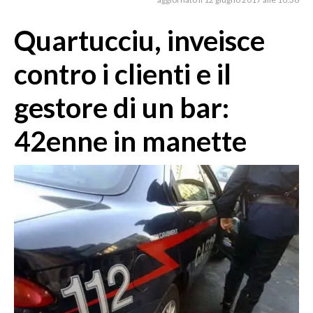
MEDIO CAMPIDANO
ORISTANO E PROVINCIA
Quartucciu, inveisce
SASSARI E PROVINCIA
contro i clienti e il
GALLURA
NUORO E PROVINCIA
gestore di un bar:
OGLIASTRA
42enne in manette
AGENDA
CRONACA
ITALIA
MONDO
POLITICA
ECONOMIA
SERVIZI ALLE IMPRESE