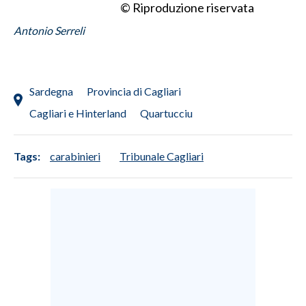
© Riproduzione riservata
INFO AZIENDE
Antonio Serreli
ABBONATI
ANNUNCI
Sardegna
Provincia di Cagliari
NECROLOGI
Cagliari e Hinterland
Quartucciu
PUBBLICITÀ
SPIAGGE
STORE
Tags:
carabinieri
Tribunale Cagliari