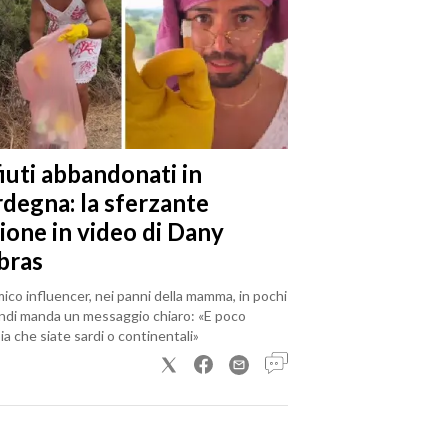
iuti abbandonati in
rdegna: la sferzante
ione in video di Dany
bras
mico influencer, nei panni della mamma, in pochi
ndi manda un messaggio chiaro: «E poco
a che siate sardi o continentali»