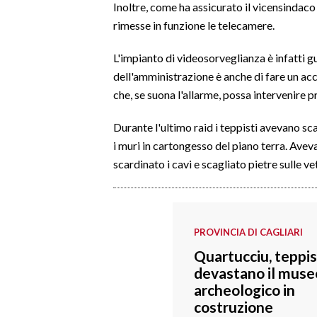
Inoltre, come ha assicurato il vicensinda
rimesse in funzione le telecamere.
SPETTACOLI
L'impianto di videosorveglianza è infatti g
GOSSIP
dell'amministrazione è anche di fare un ac
che, se suona l'allarme, possa intervenire 
SALUTE
Durante l'ultimo raid i teppisti avevano sca
SARDEGNA TURISMO
i muri in cartongesso del piano terra. Avev
scardinato i cavi e scagliato pietre sulle ve
SARDI NEL MONDO
NOTIZIE
EVENTI
PROVINCIA DI CAGLIARI
#CARAUNIONE
Quartucciu, teppis
devastano il muse
3 MINUTI CON
archeologico in
costruzione
INSULARITÀ