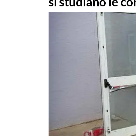
si studiano le c
MEDIO CAMPIDANO
ORISTANO E PROVINCIA
SASSARI E PROVINCIA
GALLURA
NUORO E PROVINCIA
OGLIASTRA
AGENDA
CRONACA
ITALIA
MONDO
POLITICA
ECONOMIA
SERVIZI ALLE IMPRESE