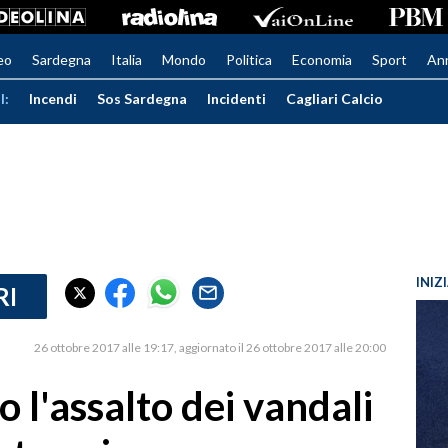
eo
Sardegna
Italia
Mondo
Politica
Economia
Sport
An
I:
Incendi
Sos Sardegna
Incidenti
Cagliari Calcio
INIZ
RI
26 ottobre 2017 alle 19:17
aggiornato il 26 ottobre 2017 alle 20:00
 l'assalto dei vandali