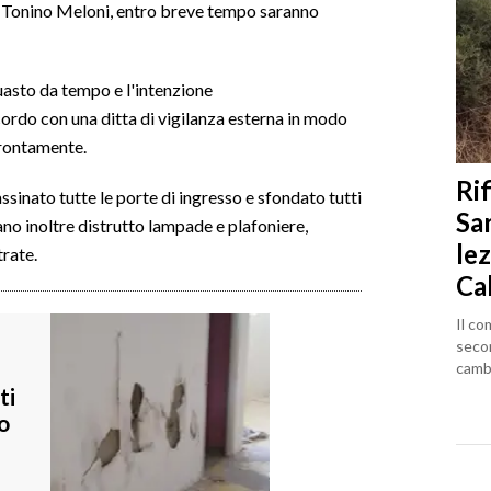
co Tonino Meloni, entro breve tempo saranno
uasto da tempo e l'intenzione
cordo con una ditta di vigilanza esterna in modo
prontamente.
Rif
ssinato tutte le porte di ingresso e sfondato tutti
Sa
ano inoltre distrutto lampade e plafoniere,
lez
trate.
Ca
Il co
seco
cambi
ti
o