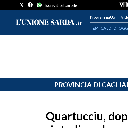
Iscriviti al canale
ProgrammaUS
Vid
TEMI CALDI DI OGG
METEO
COMUNI AL VOTO
VIDEO
FOTO
PROVINCIA DI CAGLIA
CRONACA SARDEGNA
CAGLIARI
Quartucciu, dopo
PROVINCIA DI CAGLIARI
SULCIS IGLESIENTE