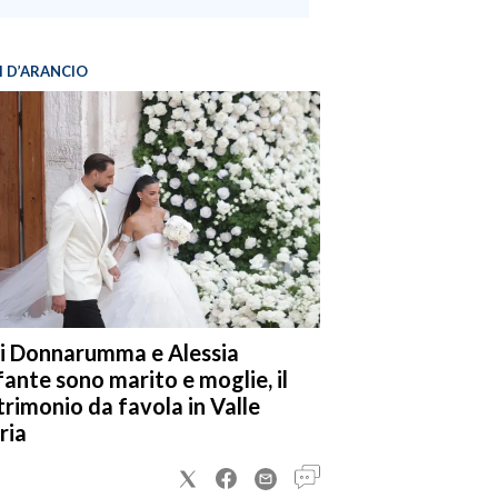
I D’ARANCIO
i Donnarumma e Alessia
fante sono marito e moglie, il
rimonio da favola in Valle
ria