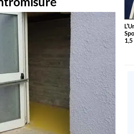
ontromisure
L’U
Spo
1,5