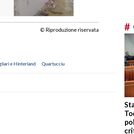
#
© Riproduzione riservata
liari e Hinterland
Quartucciu
Sta
To
po
cri