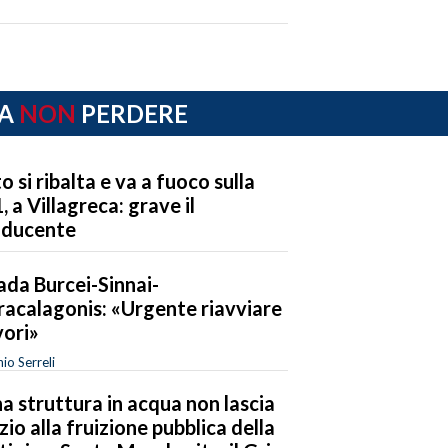
A
NON
PERDERE
o si ribalta e va a fuoco sulla
, a Villagreca: grave il
nducente
ada Burcei-Sinnai-
acalagonis: «Urgente riavviare
vori»
io Serreli
a struttura in acqua non lascia
zio alla fruizione pubblica della