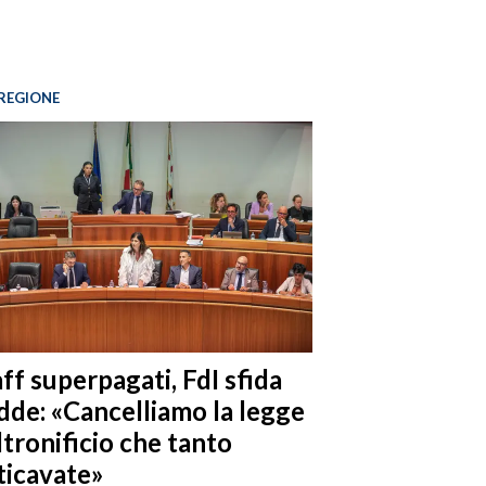
REGIONE
ff superpagati, FdI sfida
dde: «Cancelliamo la legge
ltronificio che tanto
ticavate»