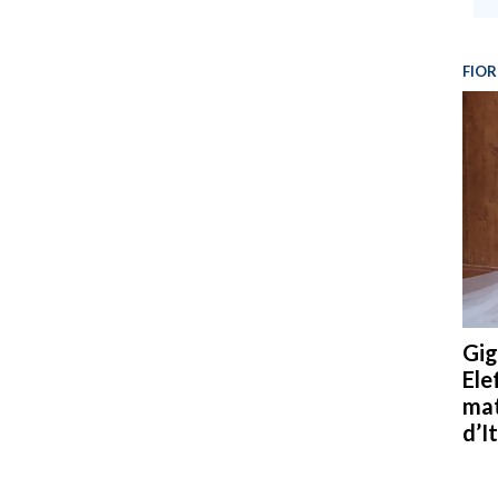
FIOR
Gig
Ele
mat
d’It