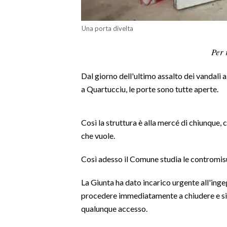
LAVORO
Una porta divelta
BANDI
Per 
SPORT IN SARDEGNA
Dal giorno dell'ultimo assalto dei vandali 
SPORT
a Quartucciu, le porte sono tutte aperte.
RISULTATI E CLASSIFICHE
CALCIO
Così la struttura è alla mercé di chiunque,
CALCIO REGIONALE
che vuole.
BASKET
VOLLEY
Così adesso il Comune studia le contromisur
MOTORI
La Giunta ha dato incarico urgente all'ing
TENNIS
procedere immediatamente a chiudere e sigi
ALTRI SPORT
qualunque accesso.
CULTURA