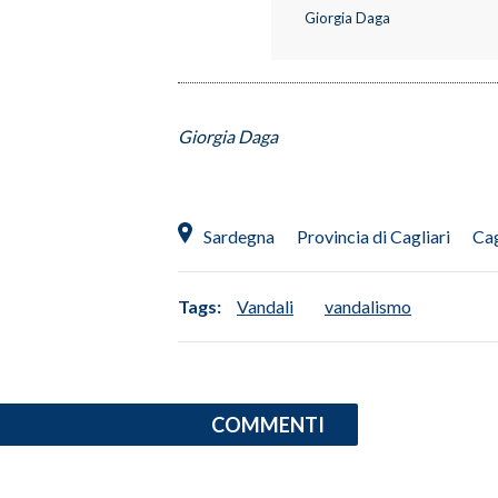
Giorgia Daga
INFO AZIENDE
ABBONATI
ANNUNCI
Giorgia Daga
NECROLOGI
PUBBLICITÀ
SPIAGGE
Sardegna
Provincia di Cagliari
Cag
STORE
Tags:
Vandali
vandalismo
COMMENTI