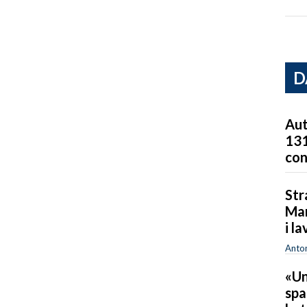
D
Aut
131
co
Str
Mar
i la
Anton
«Un
spa