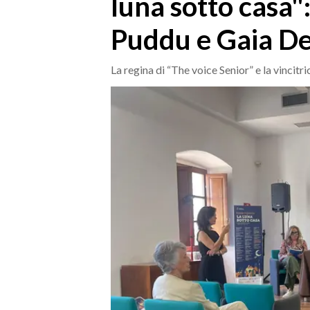
luna sotto casa"
MEDIO CAMPIDANO
ORISTANO E PROVINCIA
Puddu e Gaia D
SASSARI E PROVINCIA
GALLURA
La regina di “The voice Senior” e la vincitr
NUORO E PROVINCIA
OGLIASTRA
AGENDA
CRONACA
ITALIA
MONDO
POLITICA
ECONOMIA
SERVIZI ALLE IMPRESE