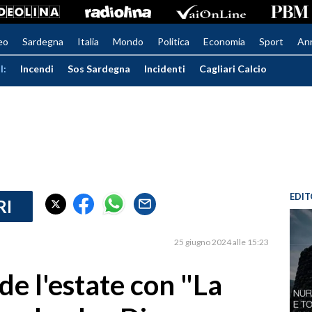
eo
Sardegna
Italia
Mondo
Politica
Economia
Sport
An
I:
Incendi
Sos Sardegna
Incidenti
Cagliari Calcio
EDIT
RI
25 giugno 2024 alle 15:23
de l'estate con "La