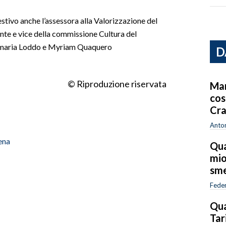
estivo anche l’assessora alla Valorizzazione del
ente e vice della commissione Cultura del
namaria Loddo e Myriam Quaquero
D
© Riproduzione riservata
Mar
cos
Cra
Anton
ena
Qua
mio
sme
Feder
Qua
Tar