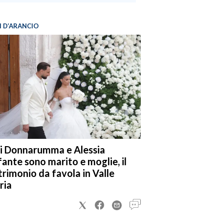
I D’ARANCIO
i Donnarumma e Alessia
fante sono marito e moglie, il
rimonio da favola in Valle
ria