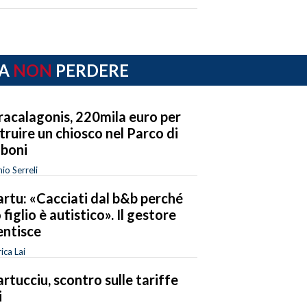
A
NON
PERDERE
acalagonis, 220mila euro per
truire un chiosco nel Parco di
boni
io Serreli
rtu: «Cacciati dal b&b perché
 figlio è autistico». Il gestore
ntisce
ica Lai
rtucciu, scontro sulle tariffe
i