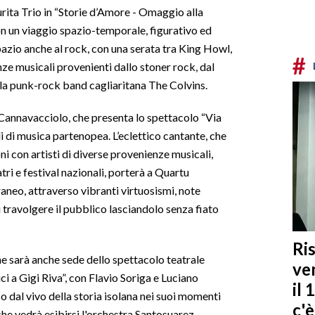
urita Trio in “Storie d’Amore - Omaggio alla
con un viaggio spazio-temporale, figurativo ed
pazio anche al rock, con una serata tra King Howl,
#
nze musicali provenienti dallo stoner rock, dal
 e la punk-rock band cagliaritana The Colvins.
o Cannavacciolo, che presenta lo spettacolo “Via
i di musica partenopea. L’eclettico cantante, che
i con artisti di diverse provenienze musicali,
tri e festival nazionali, porterà a Quartu
raneo, attraverso vibranti virtuosismi, note
 travolgere il pubblico lasciandolo senza fiato
Ris
ne sarà anche sede dello spettacolo teatrale
ven
ci a Gigi Riva”, con Flavio Soriga e Luciano
il 
dal vivo della storia isolana nei suoi momenti
c'
che vedrà esibirsi l'orchestra Santosuarez,