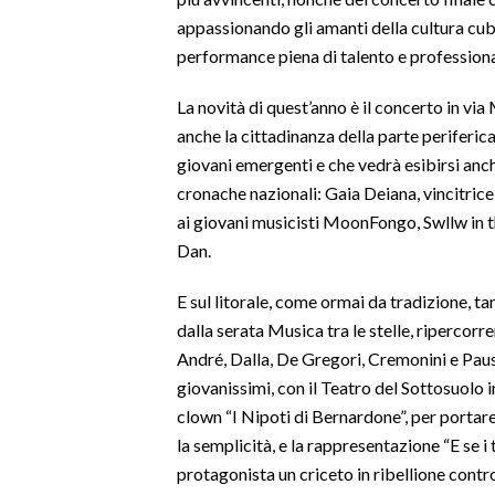
appassionando gli amanti della cultura cu
performance piena di talento e professiona
La novità di quest’anno è il concerto in v
anche la cittadinanza della parte periferica
giovani emergenti e che vedrà esibirsi anch
cronache nazionali: Gaia Deiana, vincitrice
ai giovani musicisti MoonFongo, Swllw in 
Dan.
E sul litorale, come ormai da tradizione, ta
dalla serata Musica tra le stelle, ripercorre
André, Dalla, De Gregori, Cremonini e Pausin
giovanissimi, con il Teatro del Sottosuolo
clown “I Nipoti di Bernardone”, per portar
la semplicità, e la rappresentazione “E se i
protagonista un criceto in ribellione contr