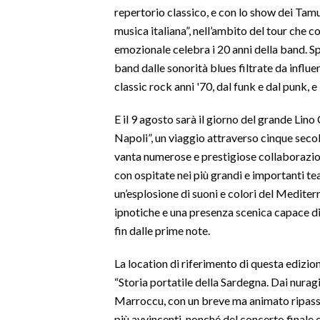
repertorio classico, e con lo show dei Tam
musica italiana”, nell’ambito del tour che 
INFO AZIENDE
emozionale celebra i 20 anni della band. S
ABBONATI
band dalle sonorità blues filtrate da influe
ANNUNCI
classic rock anni '70, dal funk e dal punk,
NECROLOGI
E il 9 agosto sarà il giorno del grande Lin
PUBBLICITÀ
Napoli”, un viaggio attraverso cinque secol
SPIAGGE
vanta numerose e prestigiose collaborazion
STORE
con ospitate nei più grandi e importanti tea
un’esplosione di suoni e colori del Mediter
ipnotiche e una presenza scenica capace di
fin dalle prime note.
La location di riferimento di questa edizio
“Storia portatile della Sardegna. Dai nuragi
Marroccu, con un breve ma animato ripasso 
più avvincenti, nonché del concerto finale 