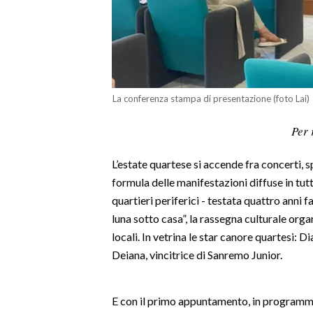
LAVORO
BANDI
SPORT IN SARDEGNA
La conferenza stampa di presentazione (foto Lai)
SPORT
Per 
RISULTATI E CLASSIFICHE
CALCIO
L’estate quartese si accende fra concerti, s
CALCIO REGIONALE
formula delle manifestazioni diffuse in tutta
BASKET
quartieri periferici - testata quattro anni 
VOLLEY
luna sotto casa”, la rassegna culturale or
MOTORI
locali. In vetrina le star canore quartesi: 
Deiana, vincitrice di Sanremo Junior.
TENNIS
ALTRI SPORT
E con il primo appuntamento, in programma
CULTURA