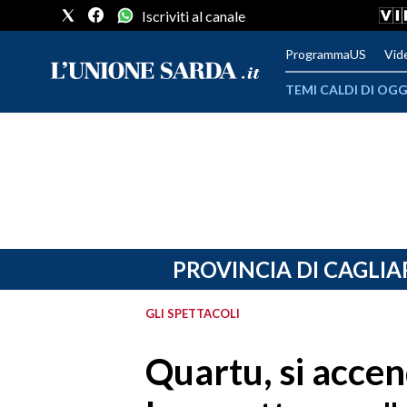
Iscriviti al canale
ProgrammaUS
Vid
TEMI CALDI DI OGG
METEO
COMUNI AL VOTO
VIDEO
FOTO
PROVINCIA DI CAGLIA
CRONACA SARDEGNA
GLI SPETTACOLI
CAGLIARI
Quartu, si accen
PROVINCIA DI CAGLIARI
SULCIS IGLESIENTE