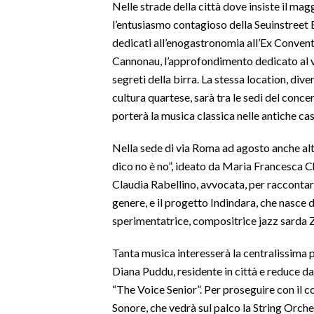
Nelle strade della città dove insiste il mag
l’entusiasmo contagioso della Seuinstreet 
SPETTACOLI
dedicati all’enogastronomia all’Ex Convent
Cannonau, l’approfondimento dedicato al vin
GOSSIP
segreti della birra. La stessa location, dive
cultura quartese, sarà tra le sedi del conce
SALUTE
porterà la musica classica nelle antiche cas
SARDEGNA TURISMO
Nella sede di via Roma ad agosto anche alt
dico no è no”, ideato da Maria Francesca Ch
SARDI NEL MONDO
Claudia Rabellino, avvocata, per raccontare
NOTIZIE
genere, e il progetto Indindara, che nasce da
EVENTI
sperimentatrice, compositrice jazz sarda Z
#CARAUNIONE
Tanta musica interesserà la centralissima p
Diana Puddu, residente in città e reduce d
3 MINUTI CON
“The Voice Senior”. Per proseguire con il 
Sonore, che vedrà sul palco la String Orche
INSULARITÀ