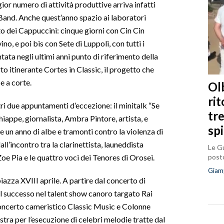
gior numero di attività produttive arriva infatti
Band. Anche quest’anno spazio ai laboratori
o dei Cappuccini: cinque giorni con Cin Cin
o, e poi bis con Sete di Luppoli, con tutti i
ntata negli ultimi anni punto di riferimento della
rto itinerante Cortes in Classic, il progetto che
e a corte.
Olb
ri
ri due appuntamenti d’eccezione: il minitalk “Se
tr
iappe, giornalista, Ambra Pintore, artista, e
sp
 un anno di albe e tramonti contro la violenza di
ll’incontro tra la clarinettista, launeddista
Le Gu
posto
oe Pia e le quattro voci dei Tenores di Orosei.
Giam
iazza XVIII aprile. A partire dal concerto di
al successo nel talent show canoro targato Rai
concerto cameristico Classic Music e Colonne
stra per l’esecuzione di celebri melodie tratte dal