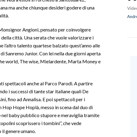
bana ma anche chiunque desideri godere di una
Vide
lità.
Andre
ia Monsignor Angioni, pensato per coinvolgere
 della città. Una serata che vuole valorizzare i
e l’altro talento quartese balzato quest’anno alle
 di Sanremo Junior. Con lei nella due giorni aperta
the world, The wise, Mielardente, Marta Money e
nti spettacoli anche al Parco Parodi. A partire
ndo i successi di tante star italiane quali De
i, fino ad Annalisa. E poi spettacoli per i
 in Hop Hope Hoplà, messo in scena dal duo di
e nel baby pubblico stupore e meraviglia tramite
 topolini scoprissero i tombini”, che vede
o il genere umano.