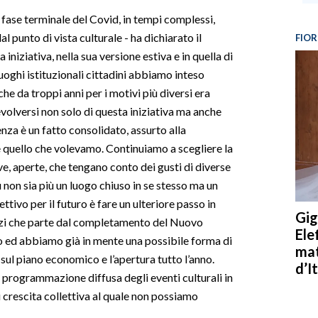
fase terminale del Covid, in tempi complessi,
al punto di vista culturale - ha dichiarato il
FIOR
iniziativa, nella sua versione estiva e in quella di
 luoghi istituzionali cittadini abbiamo inteso
he da troppi anni per i motivi più diversi era
volversi non solo di questa iniziativa ma anche
enza è un fatto consolidato, assurto alla
 è quello che volevamo. Continuiamo a scegliere la
ve, aperte, che tengano conto dei gusti di diverse
 non sia più un luogo chiuso in se stesso ma un
ettivo per il futuro è fare un ulteriore passo in
Gig
pazi che parte dal completamento del Nuovo
Ele
o ed abbiamo già in mente una possibile forma di
mat
 sul piano economico e l’apertura tutto l’anno.
d’It
a programmazione diffusa degli eventi culturali in
 crescita collettiva al quale non possiamo