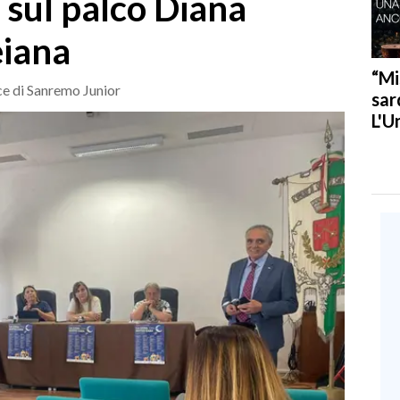
: sul palco Diana
eiana
“Mi
ice di Sanremo Junior
sar
L'U