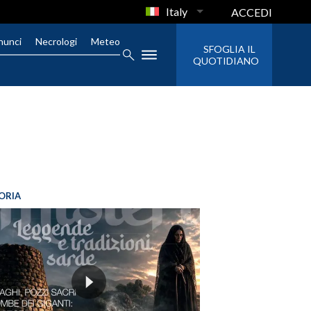
Italy
ACCEDI
nunci
Necrologi
Meteo
SFOGLIA IL
QUOTIDIANO
ORIA