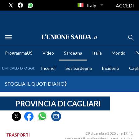
Italy
ACCEDI
METEO
ProgrammaUS
Video
Sardegna
Italia
Mondo
Po
COMUNI AL VOTO
Incendi
Sos Sardegna
Incidenti
Cagli
TEMI CALDI DI OGGI:
VIDEO
SFOGLIA IL QUOTIDIANO
FOTO
PROVINCIA DI CAGLIARI
CRONACA SARDEGNA
CAGLIARI
PROVINCIA DI CAGLIARI
SULCIS IGLESIENTE
29 dicembre 2025 alle 17:41
TRASPORTI
aggiornato il 29 dicembre 2025 alle 17:41