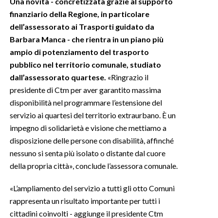
Una novità - concretizzata grazie al supporto
finanziario della Regione, in particolare
INFO AZIENDE
dell’assessorato ai Trasporti guidato da
ABBONATI
Barbara Manca - che rientra in un piano più
ampio di potenziamento del trasporto
ANNUNCI
pubblico nel territorio comunale, studiato
NECROLOGI
dall’assessorato quartese.
«Ringrazio il
PUBBLICITÀ
presidente di Ctm per aver garantito massima
SPIAGGE
disponibilità nel programmare l’estensione del
STORE
servizio ai quartesi del territorio extraurbano. È un
impegno di solidarietà e visione che mettiamo a
disposizione delle persone con disabilità, affinché
nessuno si senta più isolato o distante dal cuore
della propria città», conclude l’assessora comunale.
«L’ampliamento del servizio a tutti gli otto Comuni
rappresenta un risultato importante per tutti i
cittadini coinvolti - aggiunge il presidente Ctm