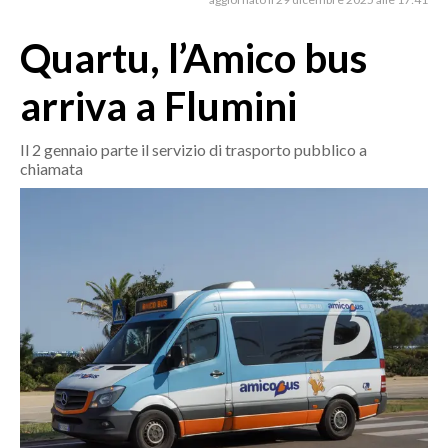
MEDIO CAMPIDANO
ORISTANO E PROVINCIA
Quartu, l’Amico bus
SASSARI E PROVINCIA
arriva a Flumini
GALLURA
NUORO E PROVINCIA
Il 2 gennaio parte il servizio di trasporto pubblico a
OGLIASTRA
chiamata
AGENDA
CRONACA
ITALIA
MONDO
POLITICA
ECONOMIA
SERVIZI ALLE IMPRESE