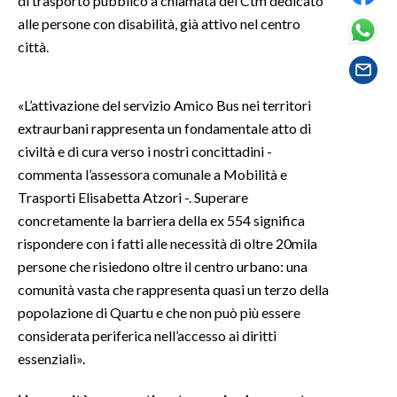
di trasporto pubblico a chiamata del Ctm dedicato
alle persone con disabilità, già attivo nel centro
SPETTACOLI
città.
GOSSIP
«L’attivazione del servizio Amico Bus nei territori
SALUTE
extraurbani rappresenta un fondamentale atto di
civiltà e di cura verso i nostri concittadini -
SARDEGNA TURISMO
commenta l’assessora comunale a Mobilità e
Trasporti Elisabetta Atzori -. Superare
SARDI NEL MONDO
concretamente la barriera della ex 554 significa
NOTIZIE
rispondere con i fatti alle necessità di oltre 20mila
EVENTI
persone che risiedono oltre il centro urbano: una
comunità vasta che rappresenta quasi un terzo della
#CARAUNIONE
popolazione di Quartu e che non può più essere
considerata periferica nell’accesso ai diritti
3 MINUTI CON
essenziali».
INSULARITÀ