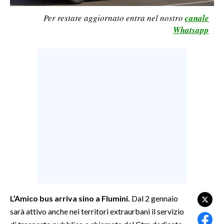
LAVORO
Per restare aggiornato entra nel nostro
canale
Whatsapp
BANDI
SPORT IN SARDEGNA
SPORT
RISULTATI E CLASSIFICHE
CALCIO
CALCIO REGIONALE
BASKET
VOLLEY
MOTORI
TENNIS
L’Amico bus arriva sino a Flumini.
Dal 2 gennaio
ALTRI SPORT
sarà attivo anche nei territori extraurbani il servizio
CULTURA