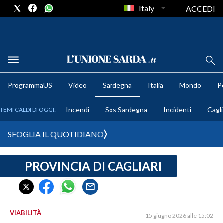
Italy
ACCEDI
METEO
ProgrammaUS
Video
Sardegna
Italia
Mondo
Po
COMUNI AL VOTO
Incendi
Sos Sardegna
Incidenti
Cagli
TEMI CALDI DI OGGI:
VIDEO
SFOGLIA IL QUOTIDIANO
FOTO
PROVINCIA DI CAGLIARI
CRONACA SARDEGNA
CAGLIARI
PROVINCIA DI CAGLIARI
SULCIS IGLESIENTE
VIABILITÀ
15 giugno 2026 alle 15:02