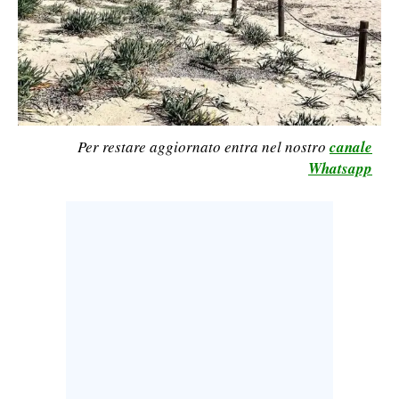
LAVORO
BANDI
SPORT IN SARDEGNA
SPORT
Per restare aggiornato entra nel nostro
canale
Whatsapp
RISULTATI E CLASSIFICHE
CALCIO
CALCIO REGIONALE
BASKET
VOLLEY
MOTORI
TENNIS
ALTRI SPORT
CULTURA