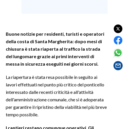
SPETTACOLI
GOSSIP
Buone notizie per residenti, turisti e operatori
SALUTE
della costa di Santa Margherita: dopo mesi di
chiusura è stata riaperta al traffico la strada
SARDEGNA TURISMO
del lungomare grazie ai primi interventi di
messa in sicurezza eseguiti nei giorni scorsi.
SARDI NEL MONDO
La riapertura è stata resa possibile in seguito ai
NOTIZIE
lavori effettuati nel punto più critico del ponticello
EVENTI
interessato dalle recenti criticità e all'attività
dell'amministrazione comunale, che si è adoperata
#CARAUNIONE
per garantire il ripristino della viabilità nel più breve
3 MINUTI CON
tempo possibile.
INSULARITÀ
I cantieri restano comunque operativi. Gli