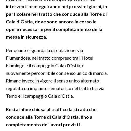
interventi proseguiranno nei prossimi giorni, in
INFO AZIENDE
particolare nel tratto che conduce alla Torre di
Cala d'Ostia, dove sono ancora in corso le
ABBONATI
opere necessarie per il completamento della
ANNUNCI
messa in sicurezza.
NECROLOGI
PUBBLICITÀ
Per quanto riguarda la circolazione, via
SPIAGGE
Flumendosa, nel tratto compreso tra l'Hotel
Flamingo e il campeggio Cala d'Ostia, è
STORE
nuovamente percorribile con senso unico di marcia.
Rimane invece in vigore il senso unico alternato
regolato da impianto semaforico nel tratto tra via
Temo e il campeggio Cala d'Ostia.
Resta infine chiusa al traffico la strada che
conduce alla Torre di Cala d'Ostia, fino al
completamento dei lavori previsti.