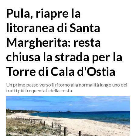
MEDIO CAMPIDANO
Pula, riapre la
ORISTANO E PROVINCIA
SASSARI E PROVINCIA
litoranea di Santa
GALLURA
Margherita: resta
NUORO E PROVINCIA
OGLIASTRA
chiusa la strada per la
AGENDA
Torre di Cala d'Ostia
CRONACA
ITALIA
Un primo passo verso il ritorno alla normalità lungo uno dei
tratti più frequentati della costa
MONDO
POLITICA
ECONOMIA
SERVIZI ALLE IMPRESE