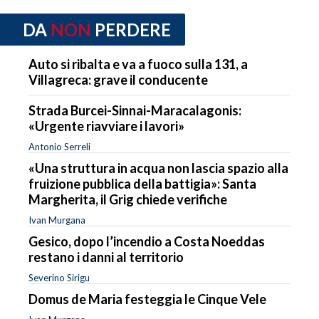
DA
NON
PERDERE
Auto si ribalta e va a fuoco sulla 131, a
Villagreca: grave il conducente
Strada Burcei-Sinnai-Maracalagonis:
«Urgente riavviare i lavori»
Antonio Serreli
«Una struttura in acqua non lascia spazio alla
fruizione pubblica della battigia»: Santa
Margherita, il Grig chiede verifiche
Ivan Murgana
Gesico, dopo l’incendio a Costa Noeddas
restano i danni al territorio
Severino Sirigu
Domus de Maria festeggia le Cinque Vele