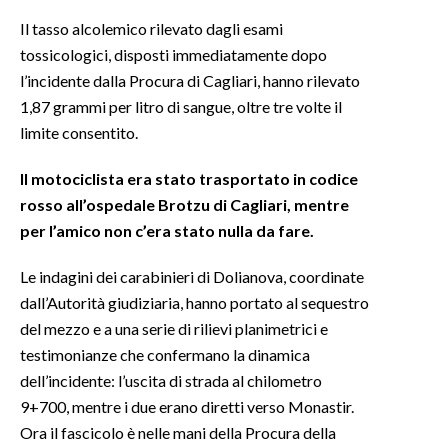
Il tasso alcolemico rilevato dagli esami
INFO AZIENDE
tossicologici, disposti immediatamente dopo
ABBONATI
l’incidente dalla Procura di Cagliari, hanno rilevato
1,87 grammi per litro di sangue, oltre tre volte il
ANNUNCI
limite consentito.
NECROLOGI
PUBBLICITÀ
Il motociclista era stato trasportato in codice
SPIAGGE
rosso all’ospedale Brotzu di Cagliari, mentre
STORE
per l’amico non c’era stato nulla da fare.
Le indagini dei carabinieri di Dolianova, coordinate
dall’Autorità giudiziaria, hanno portato al sequestro
del mezzo e a una serie di rilievi planimetrici e
testimonianze che confermano la dinamica
dell’incidente: l’uscita di strada al chilometro
9+700, mentre i due erano diretti verso Monastir.
Ora il fascicolo è nelle mani della Procura della