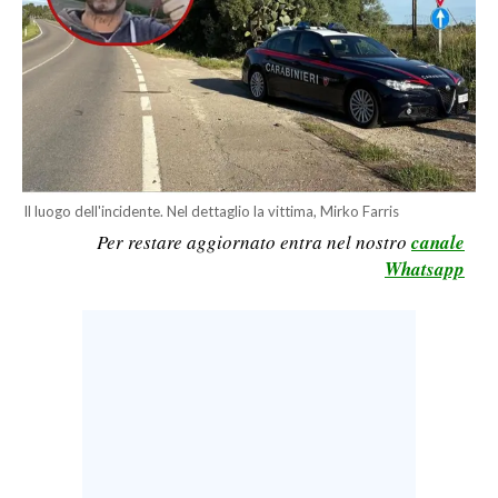
LAVORO
BANDI
SPORT IN SARDEGNA
SPORT
RISULTATI E CLASSIFICHE
Il luogo dell'incidente. Nel dettaglio la vittima, Mirko Farris
Per restare aggiornato entra nel nostro
canale
CALCIO
Whatsapp
CALCIO REGIONALE
BASKET
VOLLEY
MOTORI
TENNIS
ALTRI SPORT
CULTURA