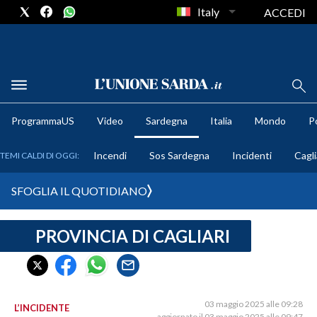
Italy
ACCEDI
METEO
ProgrammaUS
Video
Sardegna
Italia
Mondo
Po
COMUNI AL VOTO
Incendi
Sos Sardegna
Incidenti
Cagli
TEMI CALDI DI OGGI:
VIDEO
SFOGLIA IL QUOTIDIANO
FOTO
PROVINCIA DI CAGLIARI
CRONACA SARDEGNA
CAGLIARI
PROVINCIA DI CAGLIARI
SULCIS IGLESIENTE
03 maggio 2025 alle 09:28
L’INCIDENTE
aggiornato il 03 maggio 2025 alle 09:47