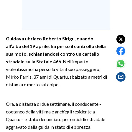
SPETTACOLI
GOSSIP
Guidava ubriaco Roberto Sirigu, quando,
SALUTE
all’alba del 19 aprile, ha perso il controllo della
sua moto, schiantandosi contro un cartello
SARDEGNA TURISMO
stradale sulla Statale 466
. Nell’impatto
violentissimo ha perso la vita il suo passeggero,
SARDI NEL MONDO
Mirko Farris, 37 anni di Quartu, sbalzato a metri di
NOTIZIE
distanza e morto sul colpo.
EVENTI
#CARAUNIONE
Ora, a distanza di due settimane, il conducente –
coetaneo della vittima e anch’egli residente a
3 MINUTI CON
Quartu – è stato denunciato per omicidio stradale
aggravato dalla guida in stato di ebbrezza.
INSULARITÀ