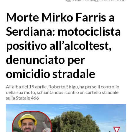
MEDIO CAMPIDANO
ORISTANO E PROVINCIA
Morte Mirko Farris a
SASSARI E PROVINCIA
Serdiana: motociclista
GALLURA
NUORO E PROVINCIA
positivo all’alcoltest,
OGLIASTRA
denunciato per
AGENDA
omicidio stradale
CRONACA
ITALIA
All’alba del 19 aprile, Roberto Sirigu, ha perso il controllo
MONDO
della sua moto, schiantandosi contro un cartello stradale
sulla Statale 466
POLITICA
ECONOMIA
SERVIZI ALLE IMPRESE