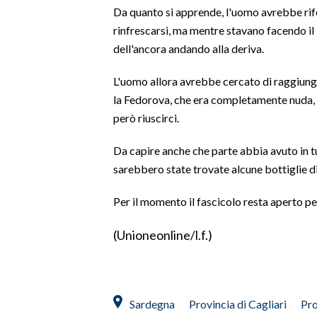
Da quanto si apprende, l'uomo avrebbe rifer
rinfrescarsi, ma mentre stavano facendo i
SPETTACOLI
dell'ancora andando alla deriva.
GOSSIP
L'uomo allora avrebbe cercato di raggiung
la Fedorova, che era completamente nuda, 
SALUTE
però riuscirci.
SARDEGNA TURISMO
Da capire anche che parte abbia avuto in tu
SARDI NEL MONDO
sarebbero state trovate alcune bottiglie di
NOTIZIE
Per il momento il fascicolo resta aperto p
EVENTI
(Unioneonline/l.f.)
#CARAUNIONE
3 MINUTI CON
Sardegna
Provincia di Cagliari
Pro
INSULARITÀ