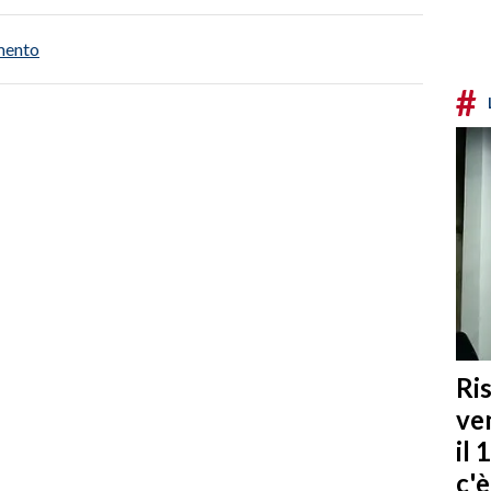
mento
#
Ris
ven
il 
c'