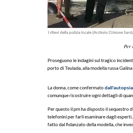
LAVORO
BANDI
SPORT IN SARDEGNA
I rilievi della polizia locale (Archivio L'Unione Sar
Per 
SPORT
RISULTATI E CLASSIFICHE
Proseguono le indagini sul tragico incident
CALCIO
porto di Teulada, alla modella russa Galina
CALCIO REGIONALE
BASKET
La donna, come confermato
dall'autopsia
VOLLEY
comunque ricostruire ogni dettagli di qua
MOTORI
Per questo il pm ha disposto il sequestro d
TENNIS
telefonini per farli esaminare dagli esperti,
ALTRI SPORT
fatto dal fidanzato della modella, che inve
CULTURA