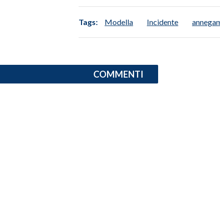
INFO AZIENDE
Tags:
Modella
Incidente
annega
ABBONATI
ANNUNCI
NECROLOGI
COMMENTI
PUBBLICITÀ
SPIAGGE
STORE