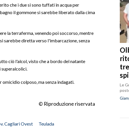
ito che i due si sono tuffati in acqua per
l bagno il gommone si sarebbe liberato dalla cima
ere la terraferma, venendo poi soccorso, mentre
si sarebbe diretta verso l'imbarcazione, senza
Olb
ri
tto ciò l'alcol, visto che a bordo del natante
tr
 superalcolici.
sp
er omicidio colposo, ma senza indagati.
Le Gu
posto
Giam
© Riproduzione riservata
v. Cagliari Ovest
Teulada