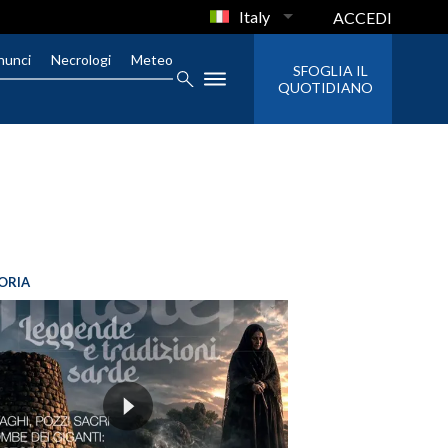
Italy
ACCEDI
nunci
Necrologi
Meteo
SFOGLIA IL
QUOTIDIANO
ORIA