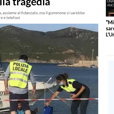
lla tragedia
a, assieme al fidanzato, ma il gommone si sarebbe
e e telefoni
“Mi
sar
L'U