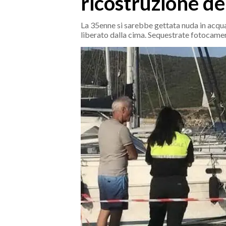
ricostruzione de
MEDIO CAMPIDANO
ORISTANO E PROVINCIA
La 35enne si sarebbe gettata nuda in acqu
liberato dalla cima. Sequestrate fotocamer
SASSARI E PROVINCIA
GALLURA
NUORO E PROVINCIA
OGLIASTRA
AGENDA
CRONACA
ITALIA
MONDO
POLITICA
ECONOMIA
SERVIZI ALLE IMPRESE