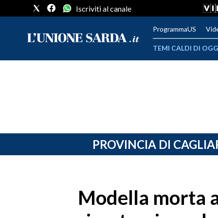
Iscriviti al canale
ProgrammaUS
Vid
TEMI CALDI DI OGG
METEO
COMUNI AL VOTO
VIDEO
FOTO
PROVINCIA DI CAGLIA
CRONACA SARDEGNA
CAGLIARI
Modella morta a
PROVINCIA DI CAGLIARI
SULCIS IGLESIENTE