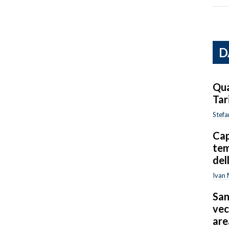
D
Qua
Tar
Stefa
Cap
tem
del
Ivan
San
vec
are