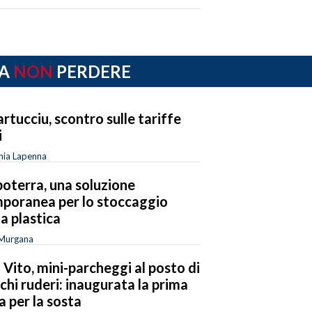
A
NON
PERDERE
rtucciu, scontro sulle tariffe
i
nia Lapenna
oterra, una soluzione
poranea per lo stoccaggio
la plastica
 Murgana
 Vito, mini-parcheggi al posto di
chi ruderi: inaugurata la prima
a per la sosta