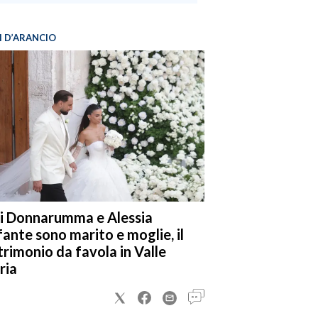
I D’ARANCIO
i Donnarumma e Alessia
fante sono marito e moglie, il
rimonio da favola in Valle
ria