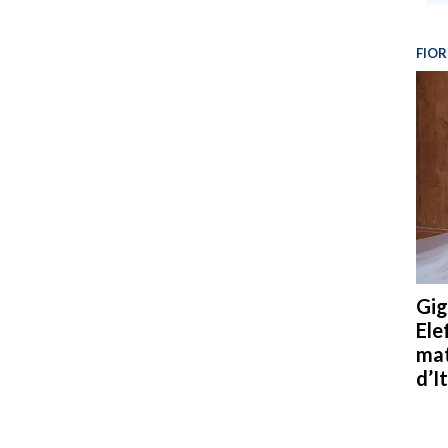
FIOR
Gig
Ele
mat
d’It