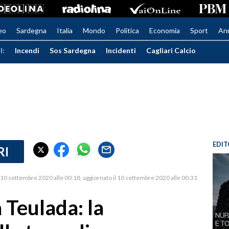
eo
Sardegna
Italia
Mondo
Politica
Economia
Sport
An
I:
Incendi
Sos Sardegna
Incidenti
Cagliari Calcio
EDIT
RI
10 settembre 2020 alle 00:18
aggiornato il 10 settembre 2020 alle 00:31
 Teulada: la