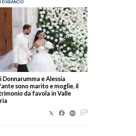
I D’ARANCIO
i Donnarumma e Alessia
fante sono marito e moglie, il
rimonio da favola in Valle
ria