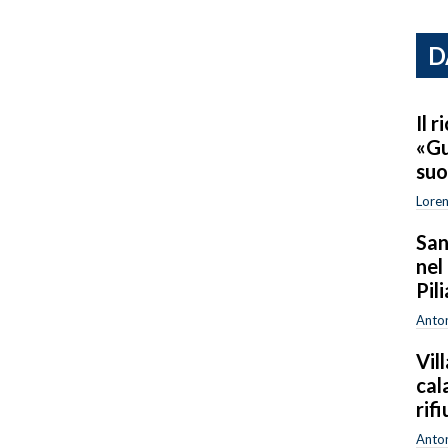
D
Il 
«Gu
suo
Lore
San
nel
Pili
Anton
Vil
cal
rifi
Anton