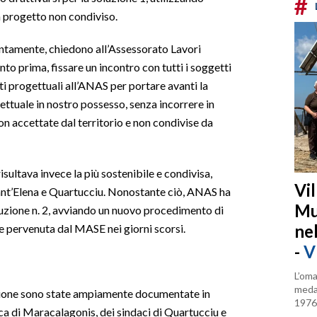
#
n progetto non condiviso.
iuntamente, chiedono all’Assessorato Lavori
to prima, fissare un incontro con tutti i soggetti
ti progettuali all’ANAS per portare avanti la
gettuale in nostro possesso, senza incorrere in
n accettate dal territorio e non condivise da
isultava invece la più sostenibile e condivisa,
Vi
nt’Elena e Quartucciu. Nonostante ciò, ANAS ha
Mu
uzione n. 2, avviando un nuovo procedimento di
ne
e pervenuta dal MASE nei giorni scorsi.
-
V
L’oma
medag
zione sono state ampiamente documentate in
1976
aca di Maracalagonis, dei sindaci di Quartucciu e