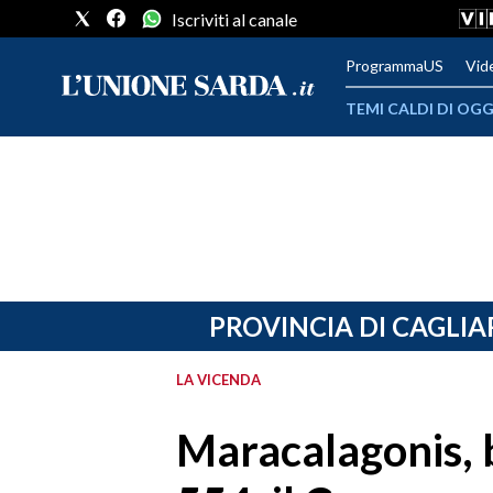
Iscriviti al canale
ProgrammaUS
Vid
TEMI CALDI DI OGG
METEO
COMUNI AL VOTO
VIDEO
FOTO
PROVINCIA DI CAGLIA
CRONACA SARDEGNA
LA VICENDA
CAGLIARI
Maracalagonis, b
PROVINCIA DI CAGLIARI
SULCIS IGLESIENTE