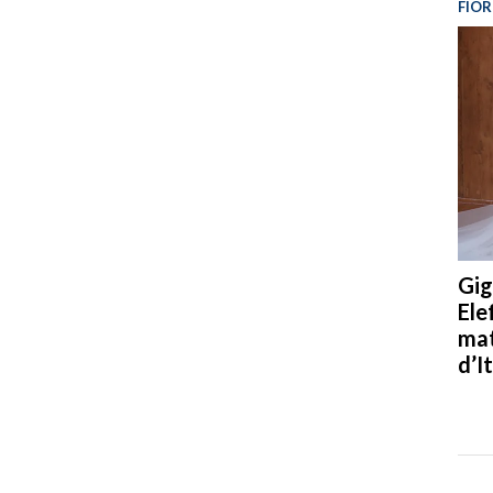
FIOR
Gig
Ele
mat
d’It