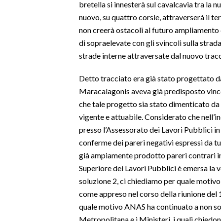
bretella si innesterà sul cavalcavia tra la
nuovo, su quattro corsie, attraverserà il t
SPETTACOLI
non creerà ostacoli al futuro ampliamento 
di sopraelevate con gli svincoli sulla strad
GOSSIP
strade interne attraversate dal nuovo tracc
SALUTE
Detto tracciato era già stato progettato d
Maracalagonis aveva già predisposto vincol
SARDEGNA TURISMO
che tale progetto sia stato dimenticato d
vigente e attuabile. Considerato che nell’in
SARDI NEL MONDO
presso l’Assessorato dei Lavori Pubblici in
NOTIZIE
conferme dei pareri negativi espressi da tut
EVENTI
già ampiamente prodotto pareri contrari in
Superiore dei Lavori Pubblici è emersa la
#CARAUNIONE
soluzione 2, ci chiediamo per quale motivo
come appreso nel corso della riunione del 15 
3 MINUTI CON
quale motivo ANAS ha continuato a non sos
INSULARITÀ
Metropolitana e i Ministeri, i quali chiedono