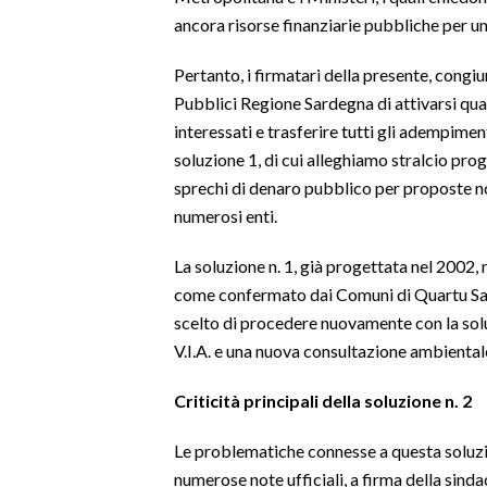
ancora risorse finanziarie pubbliche per u
INFO AZIENDE
Pertanto, i firmatari della presente, cong
ABBONATI
Pubblici Regione Sardegna di attivarsi quan
ANNUNCI
interessati e trasferire tutti gli adempimen
NECROLOGI
soluzione 1, di cui alleghiamo stralcio pro
PUBBLICITÀ
sprechi di denaro pubblico per proposte no
SPIAGGE
numerosi enti.
STORE
La soluzione n. 1, già progettata nel 2002, r
come confermato dai Comuni di Quartu Sa
scelto di procedere nuovamente con la sol
V.I.A. e una nuova consultazione ambiental
Criticità principali della soluzione n. 2
Le problematiche connesse a questa solu
numerose note ufficiali, a firma della sind