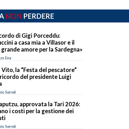
A
NON
PERDERE
ricordo di Gigi Porceddu:
ccini a casa mia a Villasor e il
 grande amore per la Sardegna»
nzo Ena
 Vito, la “Festa del pescatore”
 ricordo del presidente Luigi
a
io Serreli
laputzu, approvata la Tari 2026:
ano i costi per la gestione dei
uti
io Serreli