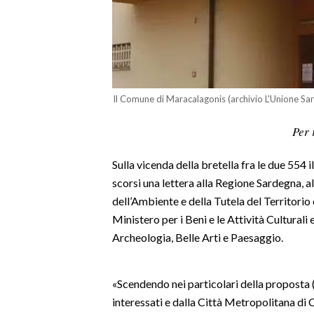
LAVORO
BANDI
SPORT IN SARDEGNA
Il Comune di Maracalagonis (archivio L'Unione Sa
SPORT
Per 
RISULTATI E CLASSIFICHE
CALCIO
Sulla vicenda della bretella fra le due 554
CALCIO REGIONALE
scorsi una lettera alla Regione Sardegna, a
BASKET
dell’Ambiente e della Tutela del Territorio 
VOLLEY
Ministero per i Beni e le Attività Culturali
MOTORI
Archeologia, Belle Arti e Paesaggio.
TENNIS
ALTRI SPORT
«Scendendo nei particolari della proposta 
interessati e dalla Città Metropolitana di C
CULTURA