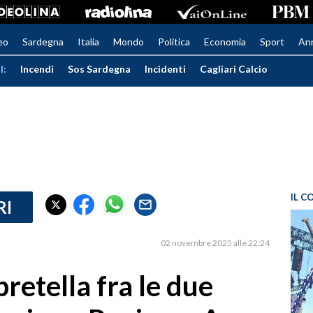
eo
Sardegna
Italia
Mondo
Politica
Economia
Sport
An
I:
Incendi
Sos Sardegna
Incidenti
Cagliari Calcio
IL C
RI
02 novembre 2025 alle 22:24
retella fra le due