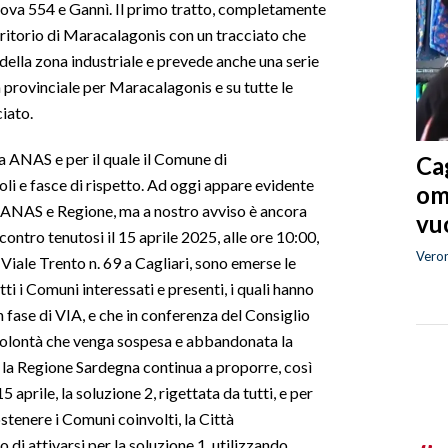
 nuova 554 e Gannì. Il primo tratto, completamente
erritorio di Maracalagonis con un tracciato che
della zona industriale e prevede anche una serie
a provinciale per Maracalagonis e su tutte le
iato.
a ANAS e per il quale il Comune di
Cag
i e fasce di rispetto. Ad oggi appare evidente
om
a ANAS e Regione, ma a nostro avviso è ancora
vuo
contro tenutosi il 15 aprile 2025, alle ore 10:00,
Vero
 Viale Trento n. 69 a Cagliari, sono emerse le
ti i Comuni interessati e presenti, i quali hanno
 fase di VIA, e che in conferenza del Consiglio
 volontà che venga sospesa e abbandonata la
 la Regione Sardegna continua a proporre, così
aprile, la soluzione 2, rigettata da tutti, e per
tenere i Comuni coinvolti, la Città
 di attivarsi per la soluzione 1, utilizzando