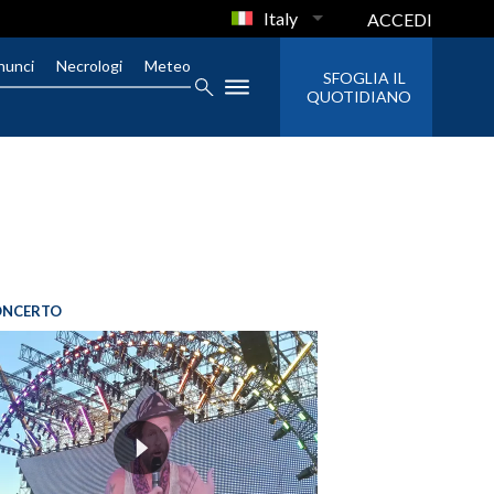
Italy
ACCEDI
nunci
Necrologi
Meteo
SFOGLIA IL
QUOTIDIANO
ONCERTO