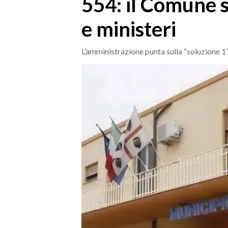
554: il Comune s
MEDIO CAMPIDANO
ORISTANO E PROVINCIA
e ministeri
SASSARI E PROVINCIA
GALLURA
L’amministrazione punta sulla “soluzione 1”
NUORO E PROVINCIA
OGLIASTRA
AGENDA
CRONACA
ITALIA
MONDO
POLITICA
ECONOMIA
SERVIZI ALLE IMPRESE