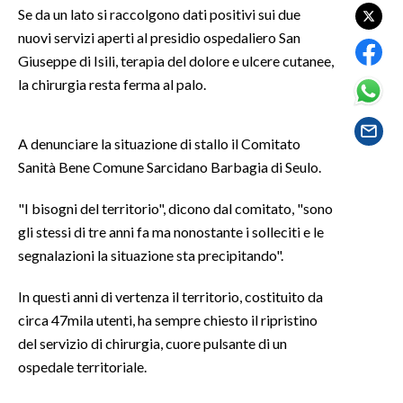
Se da un lato si raccolgono dati positivi sui due
nuovi servizi aperti al presidio ospedaliero San
SPETTACOLI
Giuseppe di Isili, terapia del dolore e ulcere cutanee,
GOSSIP
la chirurgia resta ferma al palo.
SALUTE
A denunciare la situazione di stallo il Comitato
Sanità Bene Comune Sarcidano Barbagia di Seulo.
SARDEGNA TURISMO
"I bisogni del territorio", dicono dal comitato, "sono
SARDI NEL MONDO
gli stessi di tre anni fa ma nonostante i solleciti e le
NOTIZIE
segnalazioni la situazione sta precipitando".
EVENTI
In questi anni di vertenza il territorio, costituito da
#CARAUNIONE
circa 47mila utenti, ha sempre chiesto il ripristino
del servizio di chirurgia, cuore pulsante di un
3 MINUTI CON
ospedale territoriale.
INSULARITÀ