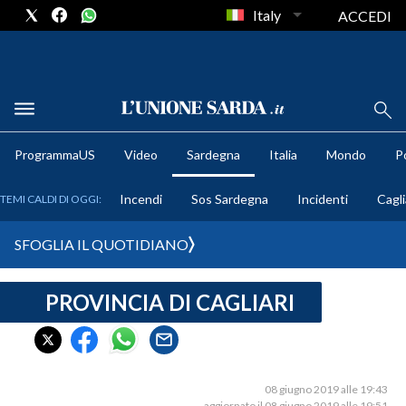
Italy
ACCEDI
METEO
ProgrammaUS
Video
Sardegna
Italia
Mondo
Po
COMUNI AL VOTO
Incendi
Sos Sardegna
Incidenti
Cagli
TEMI CALDI DI OGGI:
VIDEO
SFOGLIA IL QUOTIDIANO
FOTO
PROVINCIA DI CAGLIARI
CRONACA SARDEGNA
CAGLIARI
PROVINCIA DI CAGLIARI
SULCIS IGLESIENTE
08 giugno 2019 alle 19:43
aggiornato il 08 giugno 2019 alle 19:51