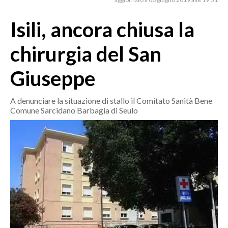
MEDIO CAMPIDANO
ORISTANO E PROVINCIA
Isili, ancora chiusa la
SASSARI E PROVINCIA
chirurgia del San
GALLURA
NUORO E PROVINCIA
Giuseppe
OGLIASTRA
AGENDA
A denunciare la situazione di stallo il Comitato Sanità Bene
Comune Sarcidano Barbagia di Seulo
CRONACA
ITALIA
MONDO
POLITICA
ECONOMIA
SERVIZI ALLE IMPRESE