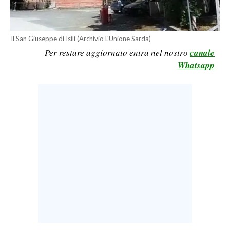
LAVORO
BANDI
Il San Giuseppe di Isili (Archivio L'Unione Sarda)
Per restare aggiornato entra nel nostro
canale
SPORT IN SARDEGNA
Whatsapp
SPORT
RISULTATI E CLASSIFICHE
CALCIO
CALCIO REGIONALE
BASKET
VOLLEY
MOTORI
TENNIS
ALTRI SPORT
CULTURA