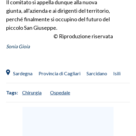
Il comitato si appella dunque alla nuova
giunta, all'azienda e ai dirigenti del territorio,
INFO AZIENDE
perché finalmente si occupino del futuro del
ABBONATI
piccolo San Giuseppe.
ANNUNCI
© Riproduzione riservata
NECROLOGI
Sonia Gioia
PUBBLICITÀ
SPIAGGE
STORE
Sardegna
Provincia di Cagliari
Sarcidano
Isili
Tags:
Chirurgia
Ospedale