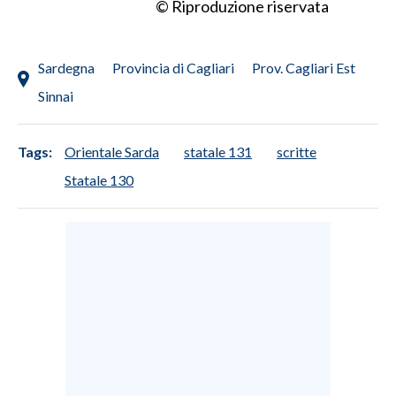
© Riproduzione riservata
INFO AZIENDE
ABBONATI
Sardegna
Provincia di Cagliari
Prov. Cagliari Est
ANNUNCI
Sinnai
NECROLOGI
PUBBLICITÀ
Tags:
Orientale Sarda
statale 131
scritte
SPIAGGE
Statale 130
STORE