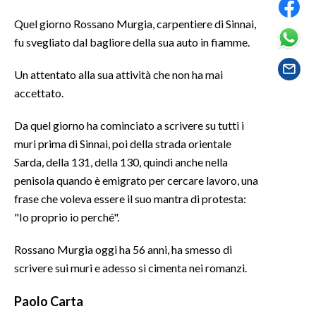
Quel giorno Rossano Murgia, carpentiere di Sinnai,
SPETTACOLI
fu svegliato dal bagliore della sua auto in fiamme.
GOSSIP
Un attentato alla sua attività che non ha mai
accettato.
SALUTE
Da quel giorno ha cominciato a scrivere su tutti i
SARDEGNA TURISMO
muri prima di Sinnai, poi della strada orientale
Sarda, della 131, della 130, quindi anche nella
SARDI NEL MONDO
penisola quando è emigrato per cercare lavoro, una
NOTIZIE
frase che voleva essere il suo mantra di protesta:
EVENTI
"Io proprio io perché".
#CARAUNIONE
Rossano Murgia oggi ha 56 anni, ha smesso di
scrivere sui muri e adesso si cimenta nei romanzi.
3 MINUTI CON
Paolo Carta
INSULARITÀ