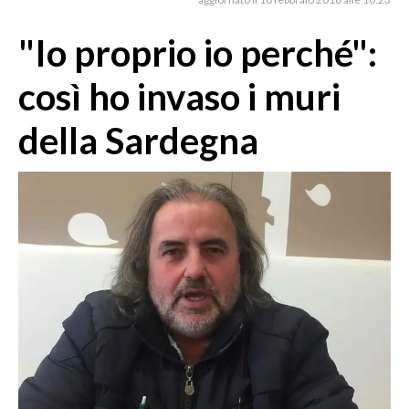
MEDIO CAMPIDANO
ORISTANO E PROVINCIA
"Io proprio io perché":
SASSARI E PROVINCIA
così ho invaso i muri
GALLURA
NUORO E PROVINCIA
della Sardegna
OGLIASTRA
AGENDA
CRONACA
ITALIA
MONDO
POLITICA
ECONOMIA
SERVIZI ALLE IMPRESE