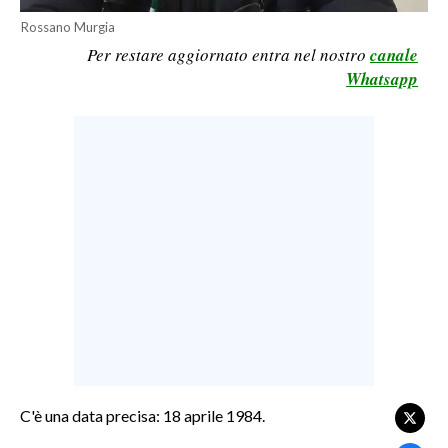
Rossano Murgia
LAVORO
Per restare aggiornato entra nel nostro
canale
BANDI
Whatsapp
SPORT IN SARDEGNA
SPORT
RISULTATI E CLASSIFICHE
CALCIO
CALCIO REGIONALE
BASKET
VOLLEY
MOTORI
TENNIS
ALTRI SPORT
C'è una data precisa: 18 aprile 1984.
CULTURA