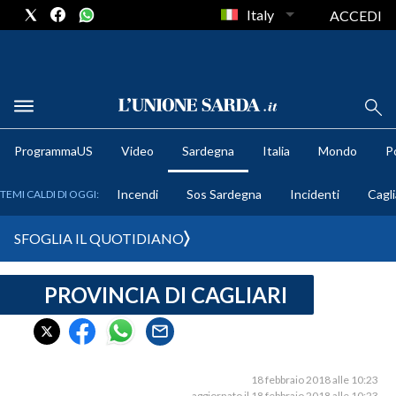
Italy
ACCEDI
METEO
ProgrammaUS
Video
Sardegna
Italia
Mondo
Po
COMUNI AL VOTO
Incendi
Sos Sardegna
Incidenti
Cagli
TEMI CALDI DI OGGI:
VIDEO
SFOGLIA IL QUOTIDIANO
FOTO
PROVINCIA DI CAGLIARI
CRONACA SARDEGNA
CAGLIARI
PROVINCIA DI CAGLIARI
SULCIS IGLESIENTE
18 febbraio 2018 alle 10:23
aggiornato il 18 febbraio 2018 alle 10:23