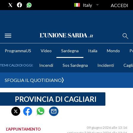
Italy
ACCEDI
METEO
ProgrammaUS
Video
Sardegna
Italia
Mondo
Po
COMUNI AL VOTO
Incendi
Sos Sardegna
Incidenti
Cagli
TEMI CALDI DI OGGI:
VIDEO
SFOGLIA IL QUOTIDIANO
FOTO
PROVINCIA DI CAGLIARI
CRONACA SARDEGNA
CAGLIARI
PROVINCIA DI CAGLIARI
SULCIS IGLESIENTE
09 giugno 2026 alle 13:16
L’APPUNTAMENTO
aggiornato il 09 giugno 2026 alle 13:16