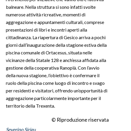
balneare. Nella struttura si sono infatti svolte
INFO AZIENDE
numerose attività ricreative, momenti di
ABBONATI
aggregazione e appuntamenti culturali, comprese
presentazioni di libri e incontri aperti alla
ANNUNCI
cittadinanza. La riapertura di Gesico arriva a pochi
NECROLOGI
giorni dall’inaugurazione della stagione estiva della
PUBBLICITÀ
piscina comunale di Ortacesus, situata nelle
SPIAGGE
vicinanze della Statale 128 e anch’essa affidata alla
STORE
gestione della cooperativa Ranoplà. Con l’avvio
della nuova stagione, l’obiettivo è confermare il
ruolo della piscina come luogo di incontro e svago
per residenti e visitatori, offrendo un’opportunità di
aggregazione particolarmente importante per il
territorio della Trexenta.
© Riproduzione riservata
Severino Sirigu