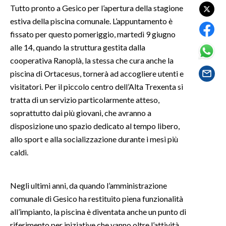
Tutto pronto a Gesico per l’apertura della stagione
estiva della piscina comunale. L’appuntamento è
SPETTACOLI
fissato per questo pomeriggio, martedì 9 giugno
GOSSIP
alle 14, quando la struttura gestita dalla
cooperativa Ranoplà, la stessa che cura anche la
SALUTE
piscina di Ortacesus, tornerà ad accogliere utenti e
visitatori. Per il piccolo centro dell’Alta Trexenta si
SARDEGNA TURISMO
tratta di un servizio particolarmente atteso,
soprattutto dai più giovani, che avranno a
SARDI NEL MONDO
disposizione uno spazio dedicato al tempo libero,
NOTIZIE
allo sport e alla socializzazione durante i mesi più
EVENTI
caldi.
#CARAUNIONE
Negli ultimi anni, da quando l’amministrazione
comunale di Gesico ha restituito piena funzionalità
3 MINUTI CON
all’impianto, la piscina è diventata anche un punto di
INSULARITÀ
riferimento per iniziative che vanno oltre l’attività