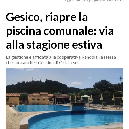
MEDIO CAMPIDANO
ORISTANO E PROVINCIA
Gesico, riapre la
SASSARI E PROVINCIA
piscina comunale: via
GALLURA
NUORO E PROVINCIA
alla stagione estiva
OGLIASTRA
AGENDA
La gestione è affidata alla cooperativa Ranoplà, la stessa
che cura anche la piscina di Ortacesus
CRONACA
ITALIA
MONDO
POLITICA
ECONOMIA
SERVIZI ALLE IMPRESE