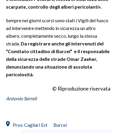
scarpate, controllo degli alberi pericolanti».
INFO AZIENDE
Sempre nei giorni scorsi sono stati i Vigili del fuoco
ABBONATI
ad intervenire mettendo in sicurezza un altro
ANNUNCI
albero, completamente secco, lungo la stessa
NECROLOGI
strada.
Da registrare anche gli intervenuti del
PUBBLICITÀ
“Comitato cittadino di Burcei” e il responsabile
SPIAGGE
della sicurezza delle strade Omar Zaeher,
denunciando una situazione di assoluta
STORE
pericolosità.
© Riproduzione riservata
Antonio Serreli
Prov. Cagliari Est
Burcei