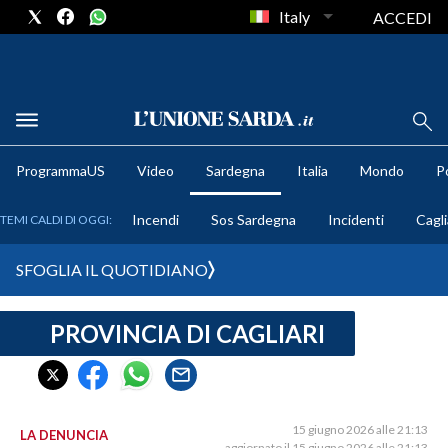
Italy
ACCEDI
METEO
ProgrammaUS
Video
Sardegna
Italia
Mondo
Po
COMUNI AL VOTO
Incendi
Sos Sardegna
Incidenti
Cagli
TEMI CALDI DI OGGI:
VIDEO
SFOGLIA IL QUOTIDIANO
FOTO
PROVINCIA DI CAGLIARI
CRONACA SARDEGNA
CAGLIARI
PROVINCIA DI CAGLIARI
SULCIS IGLESIENTE
15 giugno 2026 alle 21:13
LA DENUNCIA
aggiornato il 15 giugno 2026 alle 21:13