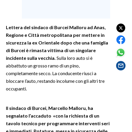
SPETTACOLI
Lettera del sindaco di Burcei Malloru ad Anas,
GOSSIP
Regione e Città metropolitana per mettere in
SALUTE
sicurezza la ex Orientale dopo che una famiglia
di Burcei è rimasta vittima di un singolare
SARDEGNA TURISMO
incidente sulla vecchia.
Sulla loro auto si è
abbattuto un grosso ramo di un pino,
SARDI NEL MONDO
completamente secco. La conducente riuscì a
NOTIZIE
bloccare l’auto, restando incolume con gli altri tre
EVENTI
occupanti.
#CARAUNIONE
Il sindaco di Burcei, Marcello Malloru, ha
segnalato l’accaduto «con la richiesta di un
3 MINUTI CON
tavolo tecnico per programmare interventi seri
INSULARITÀ
e immediati. Potature, messa in sicurezza delle