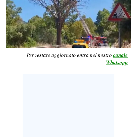
LAVORO
BANDI
SPORT IN SARDEGNA
SPORT
Per restare aggiornato entra nel nostro
canale
RISULTATI E CLASSIFICHE
Whatsapp
CALCIO
CALCIO REGIONALE
BASKET
VOLLEY
MOTORI
TENNIS
ALTRI SPORT
CULTURA