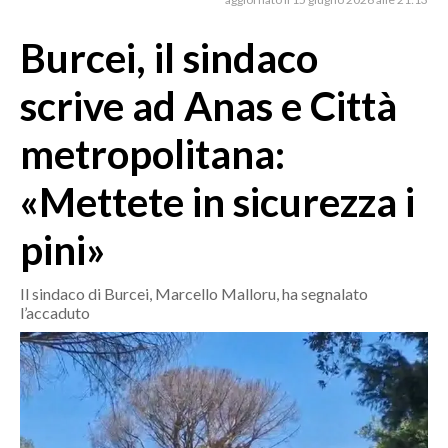
MEDIO CAMPIDANO
ORISTANO E PROVINCIA
Burcei, il sindaco
SASSARI E PROVINCIA
scrive ad Anas e Città
GALLURA
NUORO E PROVINCIA
metropolitana:
OGLIASTRA
«Mettete in sicurezza i
AGENDA
pini»
CRONACA
ITALIA
Il sindaco di Burcei, Marcello Malloru, ha segnalato
MONDO
l’accaduto
POLITICA
ECONOMIA
SERVIZI ALLE IMPRESE